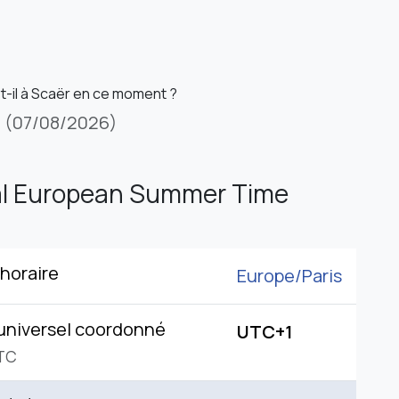
st-il à Scaër en ce moment ?
i
(07/08/2026)
al European Summer Time
horaire
Europe/
Paris
universel coordonné
UTC+1
TC