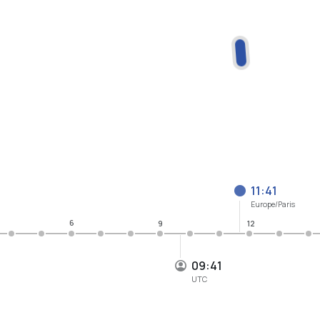
11:41
Europe/Paris
6
9
12
09:41
UTC