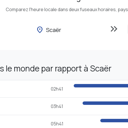
Comparez l'heure locale dans deux fuseaux horaires, pays o
keyboard_double_arrow_right
location_on
Scaër
 le monde par rapport à Scaër
02h41
03h41
05h41