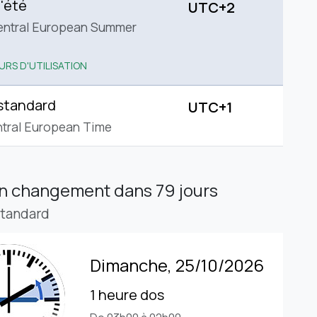
'été
UTC+2
entral European Summer
URS D'UTILISATION
standard
UTC+1
tral European Time
in changement
dans 79 jours
standard
Dimanche, 25/10/2026
1 heure dos