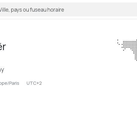
ër
ny
ope/Paris
UTC+2