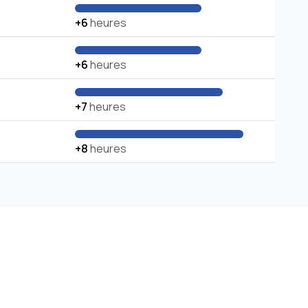
+6
heures
+6
heures
+7
heures
+8
heures