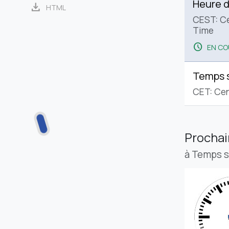
Heure d
download
HTML
CEST: C
Time
schedule
EN CO
Temps 
CET: Cen
Procha
à Temps 