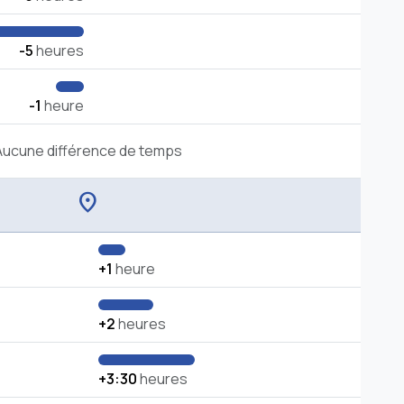
-5
heures
-1
heure
Aucune différence de temps
location_on
+1
heure
+2
heures
+3:30
heures