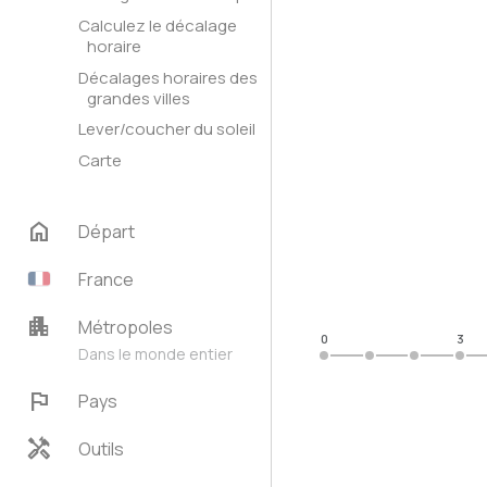
Calculez le décalage
horaire
Décalages horaires des
grandes villes
Lever/coucher du soleil
Carte
home
Départ
France
apartment
Métropoles
0
3
Dans le monde entier
flag
Pays
handyman
Outils