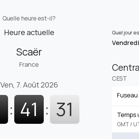
Quelle heure est-il?
Heure actuelle
Quel jour e
Vendred
Scaër
France
Centr
CEST
Ven, 7. Août 2026
Fuseau 
1
:
41
:
32
Temps 
GMT
/
U