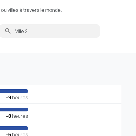
u villes à travers le monde.
search
-9
heures
-8
heures
-6
heures