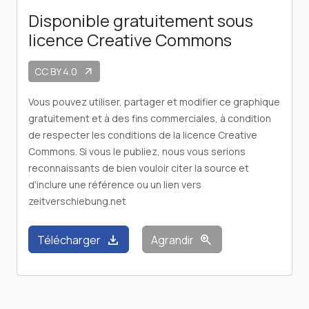
Disponible gratuitement sous
licence Creative Commons
CC BY 4.0
arrow_outward
Vous pouvez utiliser, partager et modifier ce graphique
gratuitement et à des fins commerciales, à condition
de respecter les conditions de la licence Creative
Commons. Si vous le publiez, nous vous serions
reconnaissants de bien vouloir citer la source et
d'inclure une référence ou un lien vers
zeitverschiebung.net
download
zoom_in
Télécharger
Agrandir