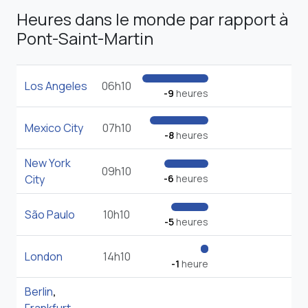
Heures dans le monde par rapport à
Pont-Saint-Martin
Los Angeles
06h10
-9
heures
Mexico City
07h10
-8
heures
New York
09h10
City
-6
heures
São Paulo
10h10
-5
heures
London
14h10
-1
heure
Berlin
,