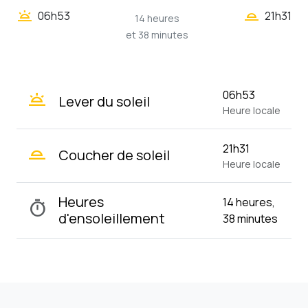
wb_twilight_2
wb_twilight
06h53
21h31
14 heures
et 38 minutes
wb_twilight
06h53
Lever du soleil
Heure locale
wb_twilight_2
21h31
Coucher de soleil
Heure locale
Heures
14 heures,
timer
d'ensoleillement
38 minutes