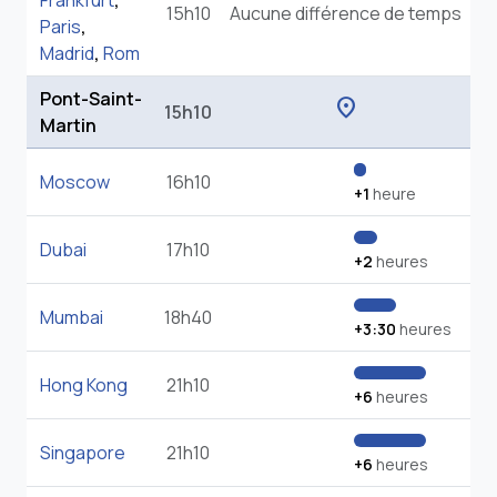
Frankfurt
,
15h10
Aucune différence de temps
Paris
,
Madrid
,
Rom
Pont-Saint-
location_on
15h10
Martin
Moscow
16h10
+1
heure
Dubai
17h10
+2
heures
Mumbai
18h40
+3:30
heures
Hong Kong
21h10
+6
heures
Singapore
21h10
+6
heures