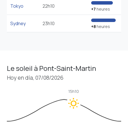
Tokyo
22h10
+7
heures
Sydney
23h10
+8
heures
Le soleil à Pont-Saint-Martin
Hoy en día, 07/08/2026
15h10
wb_sunny