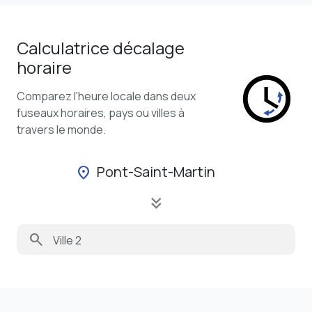
Calculatrice décalage
horaire
Comparez l'heure locale dans deux
fuseaux horaires, pays ou villes à
travers le monde.
Pont-Saint-Martin
location_on
keyboard_double_arrow_down
search