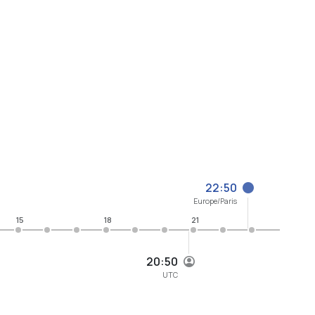
22:50
Europe/Paris
15
18
21
20:50
UTC