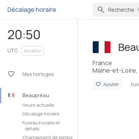
search
Décalage horaire
20:50
Bea
UTC
Modifier
France
Maine-et-Loire, 
favorite
Mes horloges
Eur
favorite
Ajouter
Beaupréau
Heure actuelle
Décalage horaire
Fuseau horaire et
détails
Changement de temps