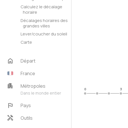
Calculez le décalage
horaire
Décalages horaires des
grandes villes
Lever/coucher du soleil
Carte
home
Départ
France
apartment
Métropoles
0
3
Dans le monde entier
flag
Pays
handyman
Outils