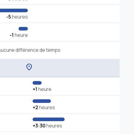
-5
heures
-1
heure
Aucune différence de temps
location_on
+1
heure
+2
heures
+3:30
heures