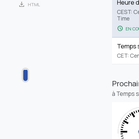
Heure d
download
HTML
CEST: C
Time
schedule
EN CO
Temps 
CET: Cen
Procha
à Temps 