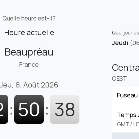
Quelle heure est-il?
Heure actuelle
Quel jour e
Jeudi
(0
Beaupréau
France
Centr
CEST
Jeu, 6. Août 2026
Fuseau 
2
:
50
:
39
Temps 
GMT
/
U