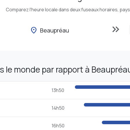
Comparez l'heure locale dans deux fuseaux horaires, pays o
keyboard_double_arrow_right
location_on
Beaupréau
s le monde par rapport à Beaupréa
13h50
14h50
16h50