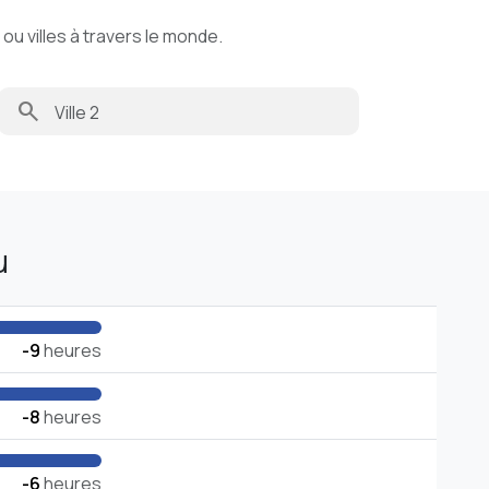
u villes à travers le monde.
search
u
-9
heures
-8
heures
-6
heures