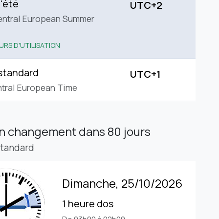
'été
UTC+2
entral European Summer
URS D'UTILISATION
standard
UTC+1
tral European Time
in changement
dans 80 jours
standard
Dimanche, 25/10/2026
1 heure dos