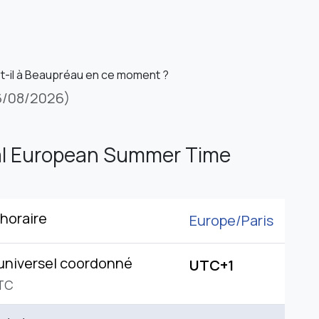
st-il à Beaupréau en ce moment ?
6/08/2026)
al European Summer Time
horaire
Europe/
Paris
universel coordonné
UTC+1
TC