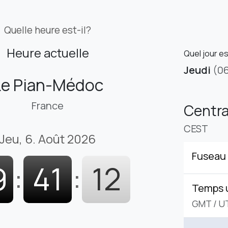
Quelle heure est-il?
Heure actuelle
Quel jour e
Jeudi
(0
Le Pian-Médoc
France
Centr
CEST
Jeu, 6. Août 2026
Fuseau 
9
:
41
:
13
Temps 
GMT
/
U