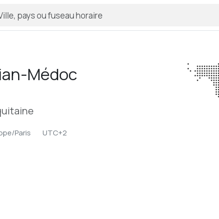
Pian-Médoc
uitaine
ope/Paris
UTC+2