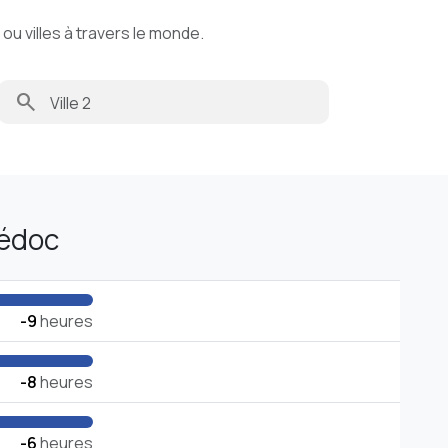
u villes à travers le monde.
search
Médoc
-9
heures
-8
heures
-6
heures