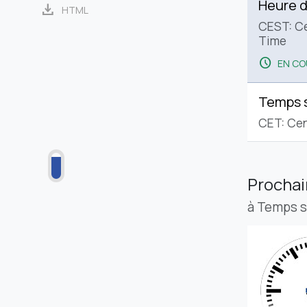
Heure d
download
HTML
CEST: C
Time
schedule
EN CO
Temps 
CET: Cen
Procha
à Temps 