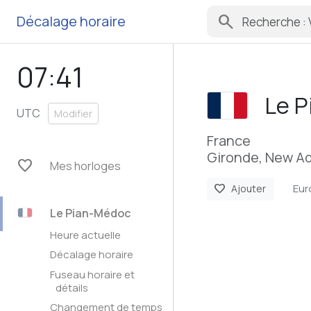
search
Décalage horaire
07:41
Le 
UTC
Modifier
France
Gironde, New Aq
favorite
Mes horloges
Eur
favorite
Ajouter
Le Pian-Médoc
Heure actuelle
Décalage horaire
Fuseau horaire et
détails
Changement de temps