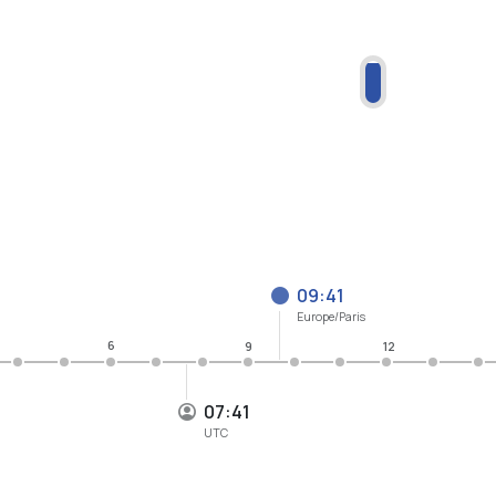
09:41
Europe/Paris
6
9
12
07:41
UTC