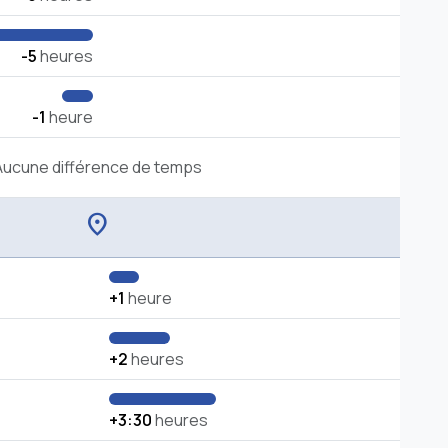
-5
heures
-1
heure
Aucune différence de temps
location_on
+1
heure
+2
heures
+3:30
heures