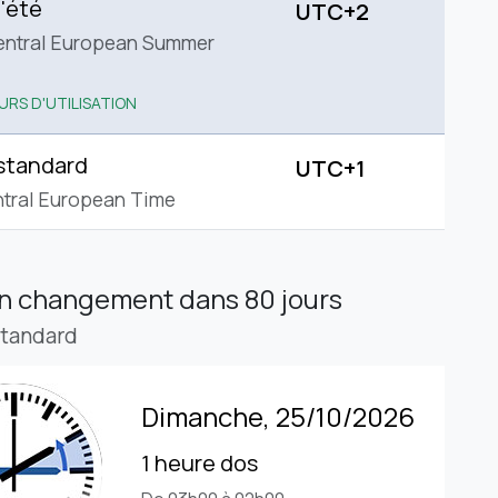
'été
UTC+2
entral European Summer
URS D'UTILISATION
standard
UTC+1
tral European Time
in changement
dans 80 jours
standard
Dimanche, 25/10/2026
1 heure dos