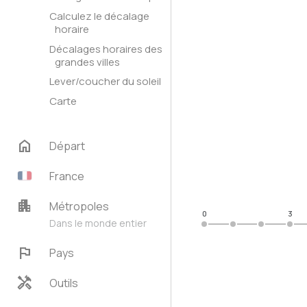
Calculez le décalage
horaire
Décalages horaires des
grandes villes
Lever/coucher du soleil
Carte
home
Départ
France
apartment
Métropoles
0
3
Dans le monde entier
flag
Pays
handyman
Outils