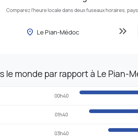
Comparez l'heure locale dans deux fuseaux horaires, pays o
keyboard_double_arrow_right
location_on
Le Pian-Médoc
s le monde par rapport à Le Pian-
00h40
01h40
03h40