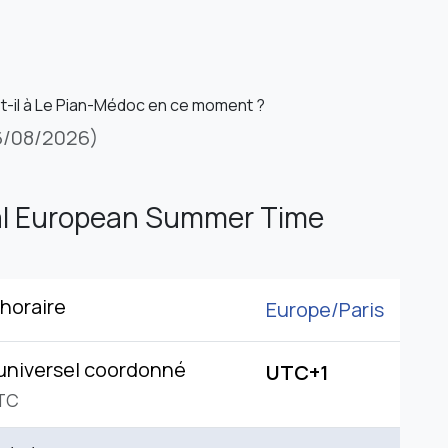
st-il à Le Pian-Médoc en ce moment ?
6/08/2026)
al European Summer Time
horaire
Europe/
Paris
universel coordonné
UTC+1
TC