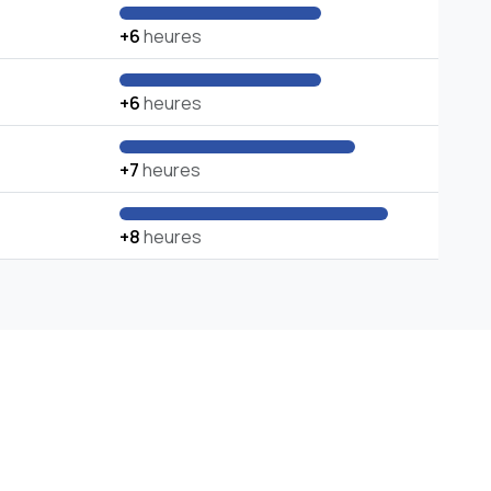
+6
heures
+6
heures
+7
heures
+8
heures