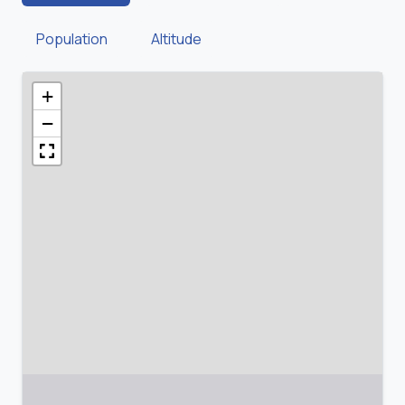
Population
Altitude
+
−