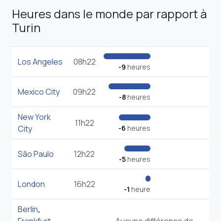
Heures dans le monde par rapport à
Turin
Los Angeles
08h22
-9
heures
Mexico City
09h22
-8
heures
New York
11h22
City
-6
heures
São Paulo
12h22
-5
heures
London
16h22
-1
heure
Berlin
,