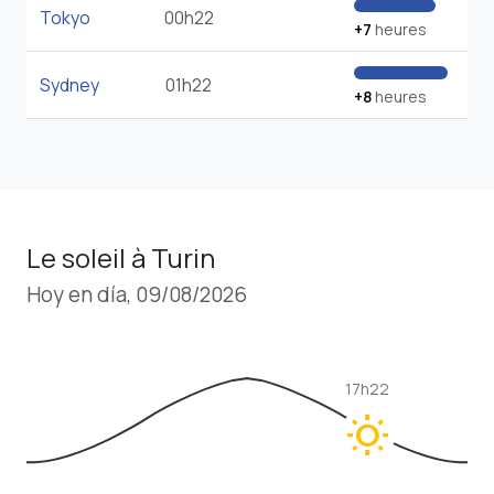
Tokyo
00h22
+7
heures
Sydney
01h22
+8
heures
Le soleil à Turin
Hoy en día, 09/08/2026
17h22
wb_sunny