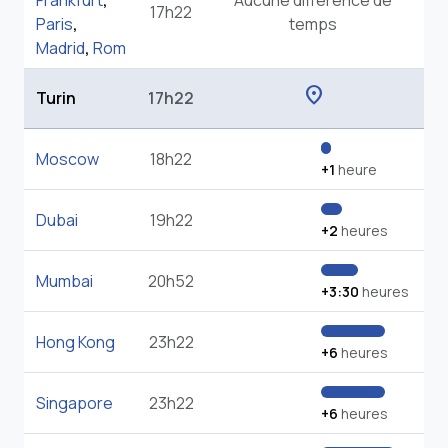
Frankfurt
,
Aucune différence de
17h22
Paris
,
temps
Madrid
,
Rom
location_on
Turin
17h22
Moscow
18h22
+1
heure
Dubai
19h22
+2
heures
Mumbai
20h52
+3:30
heures
Hong Kong
23h22
+6
heures
Singapore
23h22
+6
heures