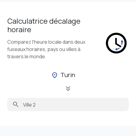
Calculatrice décalage
horaire
Comparez l'heure locale dans deux
fuseaux horaires, pays ou villes à
travers le monde.
Turin
location_on
keyboard_double_arrow_down
search