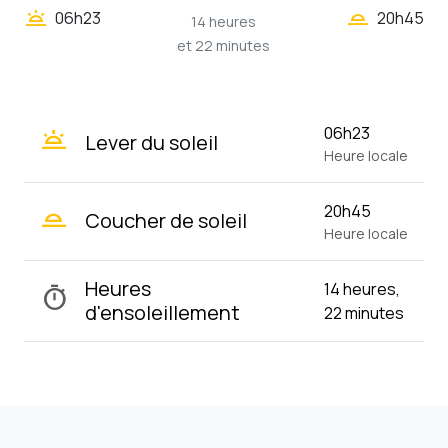
wb_twilight_2
wb_twilight
06h23
20h45
14 heures
et 22 minutes
wb_twilight
06h23
Lever du soleil
Heure locale
wb_twilight_2
20h45
Coucher de soleil
Heure locale
Heures
14 heures,
timer
d'ensoleillement
22 minutes