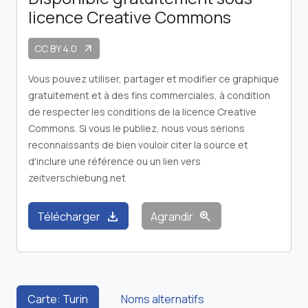
licence Creative Commons
CC BY 4.0
arrow_outward
Vous pouvez utiliser, partager et modifier ce graphique
gratuitement et à des fins commerciales, à condition
de respecter les conditions de la licence Creative
Commons. Si vous le publiez, nous vous serions
reconnaissants de bien vouloir citer la source et
d'inclure une référence ou un lien vers
zeitverschiebung.net
download
zoom_in
Télécharger
Agrandir
Carte: Turin
Noms alternatifs