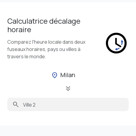
Calculatrice décalage
horaire
Comparez l'heure locale dans deux
fuseaux horaires, pays ou villes à
travers le monde.
Milan
location_on
keyboard_double_arrow_down
search