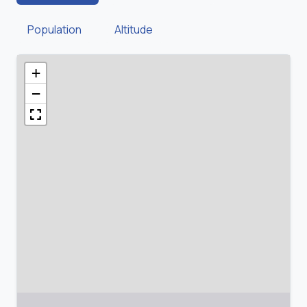
Population
Altitude
+
−