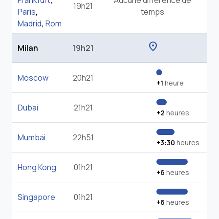
Frankfurt
,
Aucune différence de
19h21
Paris
,
temps
Madrid
,
Rom
location_on
Milan
19h21
Moscow
20h21
+1
heure
Dubai
21h21
+2
heures
Mumbai
22h51
+3:30
heures
Hong Kong
01h21
+6
heures
Singapore
01h21
+6
heures