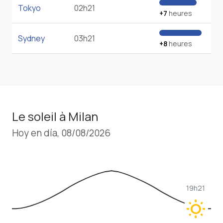
Tokyo
02h21
+7
heures
Sydney
03h21
+8
heures
Le soleil à Milan
Hoy en día, 08/08/2026
19h21
wb_sunny