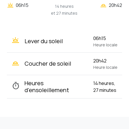
wb_twilight_2
wb_twilight
06h15
20h42
14 heures
et 27 minutes
wb_twilight
06h15
Lever du soleil
Heure locale
wb_twilight_2
20h42
Coucher de soleil
Heure locale
Heures
14 heures,
timer
d'ensoleillement
27 minutes