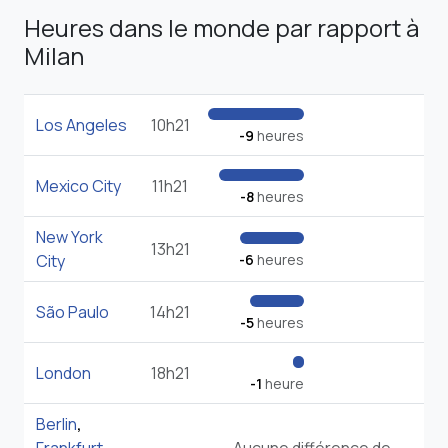
Heures dans le monde par rapport à
Milan
Los Angeles
10h21
-9
heures
Mexico City
11h21
-8
heures
New York
13h21
City
-6
heures
São Paulo
14h21
-5
heures
London
18h21
-1
heure
Berlin
,