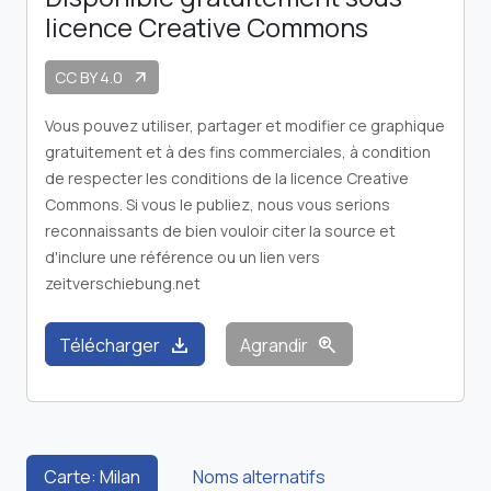
licence Creative Commons
CC BY 4.0
arrow_outward
Vous pouvez utiliser, partager et modifier ce graphique
gratuitement et à des fins commerciales, à condition
de respecter les conditions de la licence Creative
Commons. Si vous le publiez, nous vous serions
reconnaissants de bien vouloir citer la source et
d'inclure une référence ou un lien vers
zeitverschiebung.net
download
zoom_in
Télécharger
Agrandir
Carte: Milan
Noms alternatifs