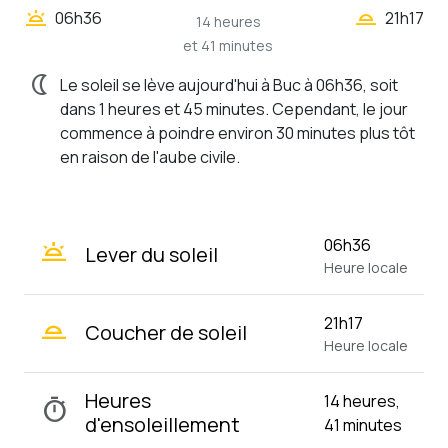
wb_twilight_2
wb_twilight
06h36
21h17
14 heures
et 41 minutes
nightlight
Le soleil se lève aujourd'hui à Buc à 06h36, soit
dans 1 heures et 45 minutes. Cependant, le jour
commence à poindre environ 30 minutes plus tôt
en raison de l'aube civile.
wb_twilight
06h36
Lever du soleil
Heure locale
wb_twilight_2
21h17
Coucher de soleil
Heure locale
Heures
14 heures,
timer
d'ensoleillement
41 minutes