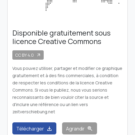
Disponible gratuitement sous
licence Creative Commons
CC BY 4.0
arrow_outward
Vous pouvez utiliser, partager et modifier ce graphique
gratuitement et à des fins commerciales, à condition
de respecter les conditions de la licence Creative
Commons. Si vous le publiez, nous vous serions
reconnaissants de bien vouloir citer la source et
d'inclure une référence ou un lien vers
zeitverschiebung.net
download
zoom_in
Télécharger
Agrandir