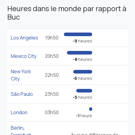
Heures dans le monde par rapport à
Buc
Los Angeles
19h50
-9
heures
Mexico City
20h50
-8
heures
New York
22h50
City
-6
heures
São Paulo
23h50
-5
heures
London
03h50
-1
heure
Berlin
,