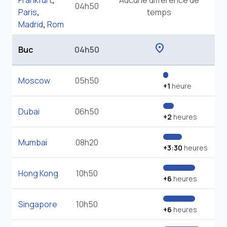
Frankfurt
,
Aucune différence de
04h50
Paris
,
temps
Madrid
,
Rom
location_on
Buc
04h50
Moscow
05h50
+1
heure
Dubai
06h50
+2
heures
Mumbai
08h20
+3:30
heures
Hong Kong
10h50
+6
heures
Singapore
10h50
+6
heures