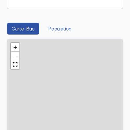
Carte: Buc
Population
+
−