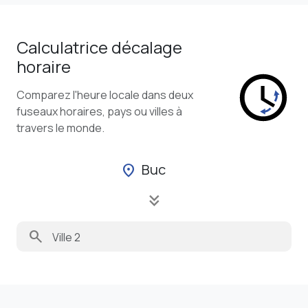
Calculatrice décalage
horaire
Comparez l'heure locale dans deux
fuseaux horaires, pays ou villes à
travers le monde.
Buc
location_on
keyboard_double_arrow_down
search