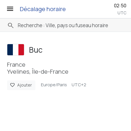
02:50
menu
Décalage horaire
UTC
search
Buc
France
Yvelines, Île-de-France
Europe/Paris
UTC+2
favorite
Ajouter