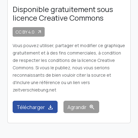
Disponible gratuitement sous
licence Creative Commons
CC BY 4.0
arrow_outward
Vous pouvez utiliser, partager et modifier ce graphique
gratuitement et à des fins commerciales, à condition
de respecter les conditions de la licence Creative
Commons. Si vous le publiez, nous vous serions
reconnaissants de bien vouloir citer la source et
d'inclure une référence ou un lien vers
zeitverschiebung.net
download
zoom_in
Télécharger
Agrandir