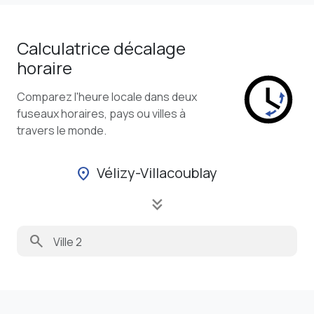
Calculatrice décalage
horaire
Comparez l'heure locale dans deux
fuseaux horaires, pays ou villes à
travers le monde.
Vélizy-Villacoublay
location_on
keyboard_double_arrow_down
search