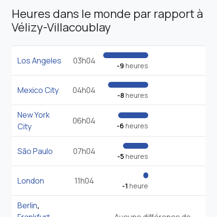
Heures dans le monde par rapport à
Vélizy-Villacoublay
Los Angeles
03h04
-9
heures
Mexico City
04h04
-8
heures
New York
06h04
City
-6
heures
São Paulo
07h04
-5
heures
London
11h04
-1
heure
Berlin
,