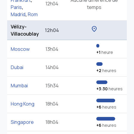
Frankfurt
,
Aucune différence de
12h04
Paris
,
temps
Madrid
,
Rom
Vélizy-
location_on
12h04
Villacoublay
Moscow
13h04
+1
heure
Dubai
14h04
+2
heures
Mumbai
15h34
+3:30
heures
Hong Kong
18h04
+6
heures
Singapore
18h04
+6
heures