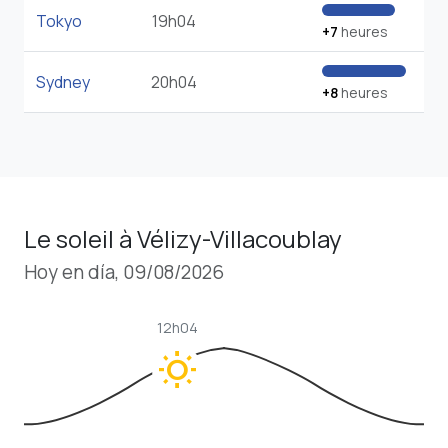
Tokyo
19h04
+7
heures
Sydney
20h04
+8
heures
Le soleil à Vélizy-Villacoublay
Hoy en día, 09/08/2026
12h04
wb_sunny