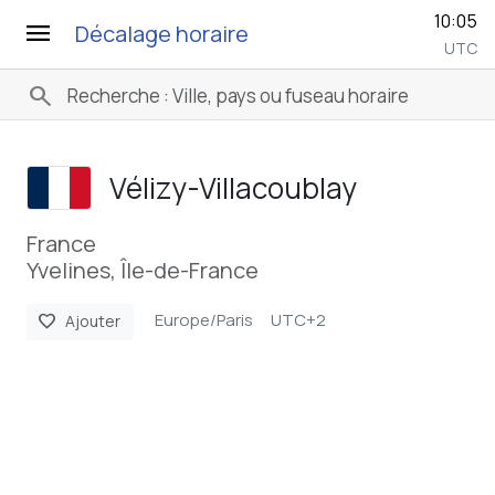
10:05
menu
Décalage horaire
UTC
search
Vélizy-Villacoublay
France
Yvelines, Île-de-France
Europe/Paris
UTC+2
favorite
Ajouter