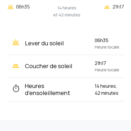
wb_twilight_2
wb_twilight
06h35
21h17
14 heures
et 42 minutes
wb_twilight
06h35
Lever du soleil
Heure locale
wb_twilight_2
21h17
Coucher de soleil
Heure locale
Heures
14 heures,
timer
d'ensoleillement
42 minutes