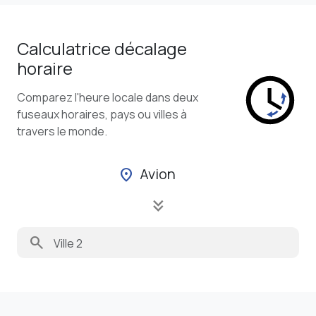
Calculatrice décalage
horaire
Comparez l'heure locale dans deux
fuseaux horaires, pays ou villes à
travers le monde.
Avion
location_on
keyboard_double_arrow_down
search