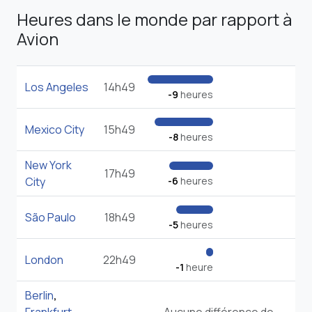
Heures dans le monde par rapport à
Avion
Los Angeles
14h49
-9
heures
Mexico City
15h49
-8
heures
New York
17h49
City
-6
heures
São Paulo
18h49
-5
heures
London
22h49
-1
heure
Berlin
,