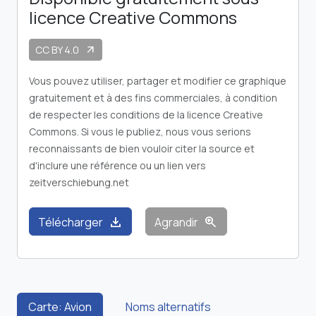
licence Creative Commons
CC BY 4.0
arrow_outward
Vous pouvez utiliser, partager et modifier ce graphique
gratuitement et à des fins commerciales, à condition
de respecter les conditions de la licence Creative
Commons. Si vous le publiez, nous vous serions
reconnaissants de bien vouloir citer la source et
d'inclure une référence ou un lien vers
zeitverschiebung.net
download
zoom_in
Télécharger
Agrandir
Carte: Avion
Noms alternatifs