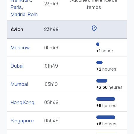
Frankfurt
,
Aucune différence de
23h49
Paris
,
temps
Madrid
,
Rom
location_on
Avion
23h49
Moscow
00h49
+1
heure
Dubai
01h49
+2
heures
Mumbai
03h19
+3:30
heures
Hong Kong
05h49
+6
heures
Singapore
05h49
+6
heures