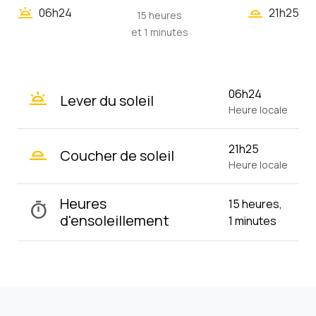
wb_twilight_2
wb_twilight
06h24
21h25
15 heures
et 1 minutes
wb_twilight
06h24
Lever du soleil
Heure locale
wb_twilight_2
21h25
Coucher de soleil
Heure locale
Heures
15 heures,
timer
d'ensoleillement
1 minutes