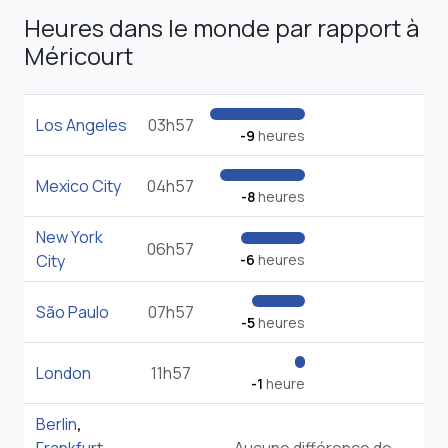
Heures dans le monde par rapport à
Méricourt
Los Angeles
03h57
-9
heures
Mexico City
04h57
-8
heures
New York
06h57
City
-6
heures
São Paulo
07h57
-5
heures
London
11h57
-1
heure
Berlin
,