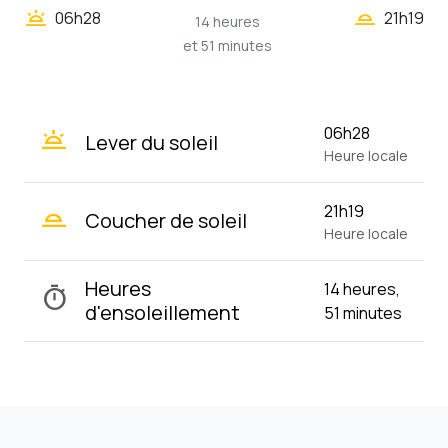
wb_twilight_2
wb_twilight
06h28
21h19
14 heures
et 51 minutes
wb_twilight
06h28
Lever du soleil
Heure locale
wb_twilight_2
21h19
Coucher de soleil
Heure locale
Heures
14 heures,
timer
d'ensoleillement
51 minutes