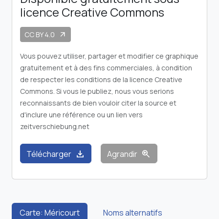
licence Creative Commons
CC BY 4.0
arrow_outward
Vous pouvez utiliser, partager et modifier ce graphique
gratuitement et à des fins commerciales, à condition
de respecter les conditions de la licence Creative
Commons. Si vous le publiez, nous vous serions
reconnaissants de bien vouloir citer la source et
d'inclure une référence ou un lien vers
zeitverschiebung.net
download
zoom_in
Télécharger
Agrandir
Carte: Méricourt
Noms alternatifs