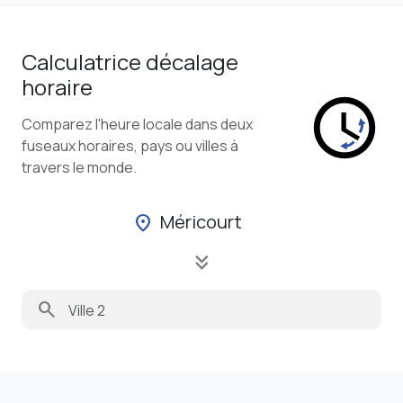
Calculatrice décalage
horaire
Comparez l'heure locale dans deux
fuseaux horaires, pays ou villes à
travers le monde.
Méricourt
location_on
keyboard_double_arrow_down
search