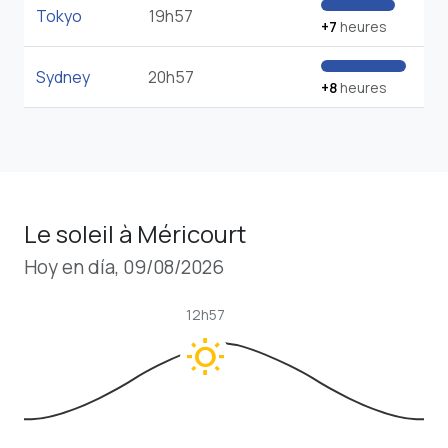
Tokyo
19h57
+7
heures
Sydney
20h57
+8
heures
Le soleil à Méricourt
Hoy en día, 09/08/2026
12h57
wb_sunny