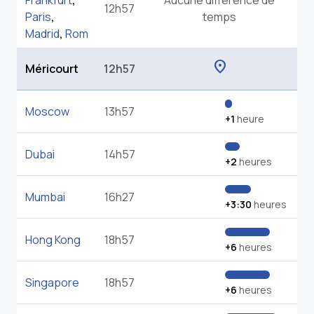
Frankfurt
,
Aucune différence de
12h57
Paris
,
temps
Madrid
,
Rom
location_on
Méricourt
12h57
Moscow
13h57
+1
heure
Dubai
14h57
+2
heures
Mumbai
16h27
+3:30
heures
Hong Kong
18h57
+6
heures
Singapore
18h57
+6
heures