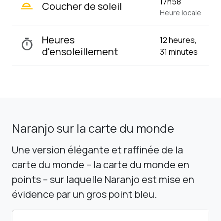
wb_twilight_2
17h58
Coucher de soleil
Heure locale
Heures
12 heures,
timer
d'ensoleillement
31 minutes
Naranjo sur la carte du monde
Une version élégante et raffinée de la
carte du monde – la carte du monde en
points – sur laquelle Naranjo est mise en
évidence par un gros point bleu.