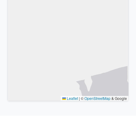
Leaflet
|
©
OpenStreetMap
& Google