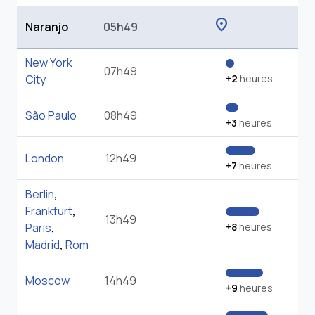
location_on
Naranjo
05h49
New York
07h49
City
+2
heures
São Paulo
08h49
+3
heures
London
12h49
+7
heures
Berlin
,
Frankfurt
,
13h49
Paris
,
+8
heures
Madrid
,
Rom
Moscow
14h49
+9
heures