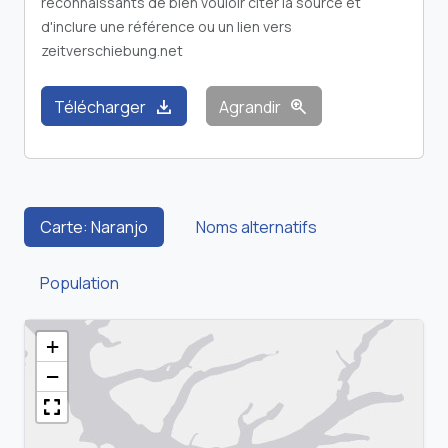
reconnaissants de bien vouloir citer la source et
d'inclure une référence ou un lien vers
zeitverschiebung.net
download
zoom_in
Télécharger
Agrandir
Carte: Naranjo
Noms alternatifs
Population
+
−