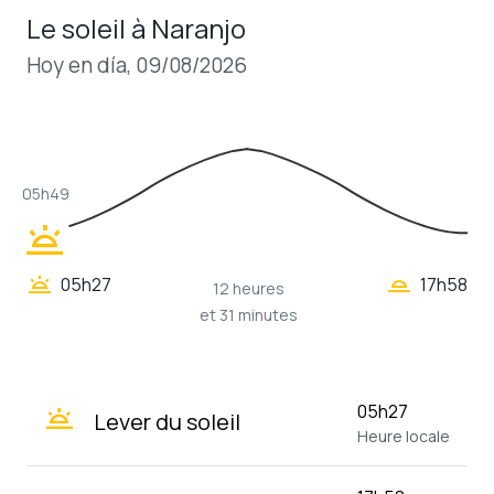
Le soleil à Naranjo
Hoy en día, 09/08/2026
05h49
wb_twilight
wb_twilight_2
wb_twilight
05h27
17h58
12 heures
et 31 minutes
wb_twilight
05h27
Lever du soleil
Heure locale