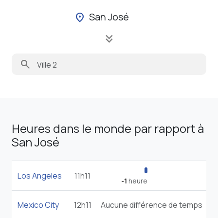
San José
location_on
keyboard_double_arrow_down
search
Heures dans le monde par rapport à
San José
Los Angeles
11h11
-1
heure
Mexico City
12h11
Aucune différence de temps