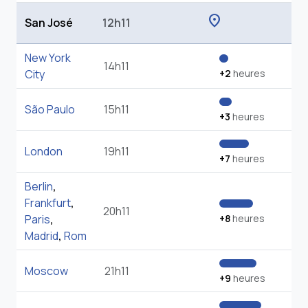
location_on
San José
12h11
New York
14h11
City
+2
heures
São Paulo
15h11
+3
heures
London
19h11
+7
heures
Berlin
,
Frankfurt
,
20h11
Paris
,
+8
heures
Madrid
,
Rom
Moscow
21h11
+9
heures