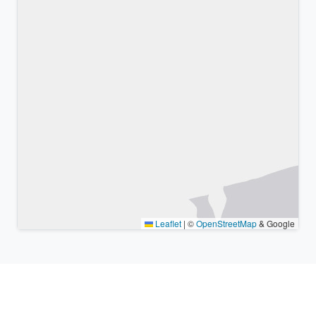
Leaflet
|
©
OpenStreetMap
& Google