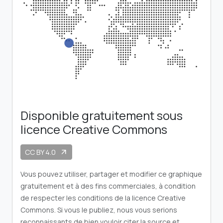
Disponible gratuitement sous
licence Creative Commons
CC BY 4.0
arrow_outward
Vous pouvez utiliser, partager et modifier ce graphique
gratuitement et à des fins commerciales, à condition
de respecter les conditions de la licence Creative
Commons. Si vous le publiez, nous vous serions
reconnaissants de bien vouloir citer la source et