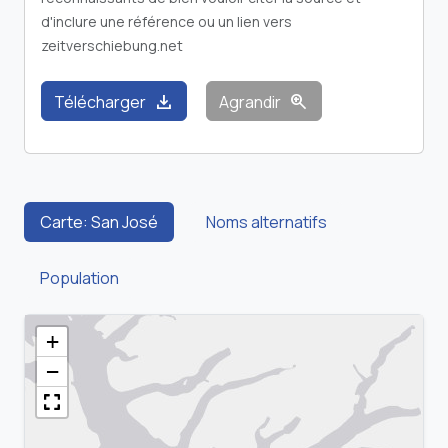
d'inclure une référence ou un lien vers
zeitverschiebung.net
download
zoom_in
Télécharger
Agrandir
Carte: San José
Noms alternatifs
Population
+
−