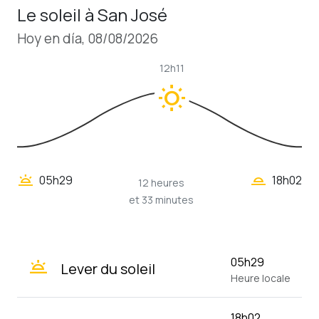
Le soleil à San José
Hoy en día, 08/08/2026
12h11
wb_sunny
wb_twilight_2
wb_twilight
05h29
18h02
12 heures
et 33 minutes
wb_twilight
05h29
Lever du soleil
Heure locale
18h02