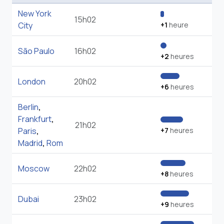
New York
15h02
City
+1
heure
São Paulo
16h02
+2
heures
London
20h02
+6
heures
Berlin
,
Frankfurt
,
21h02
Paris
,
+7
heures
Madrid
,
Rom
Moscow
22h02
+8
heures
Dubai
23h02
+9
heures