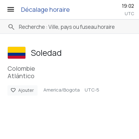
19:02
menu
Décalage horaire
UTC
search
Soledad
Colombie
Atlántico
America/Bogota
UTC-5
favorite
Ajouter