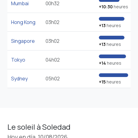
Mumbai
00h32
+10:30
heures
Hong Kong
03h02
+13
heures
Singapore
03h02
+13
heures
Tokyo
04h02
+14
heures
Sydney
05h02
+15
heures
Le soleil à Soledad
Hoy en día, 10/08/2026