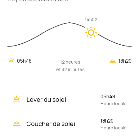
14h02
wb_sunny
wb_twilight_2
wb_twilight
05h48
18h20
12 heures
et 32 minutes
wb_twilight
05h48
Lever du soleil
Heure locale
wb_twilight_2
18h20
Coucher de soleil
Heure locale