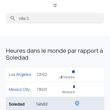
keyboard_double_arrow_down
search
Heures dans le monde par rapport à
Soledad
Los Angeles
12h02
-2
heures
Mexico City
13h02
-1
heure
location_on
Soledad
14h02