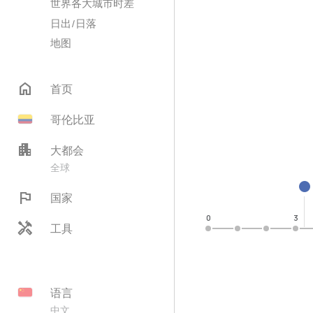
世界各大城市时差
日出/日落
地图
home
首页
哥伦比亚
apartment
大都会
全球
flag
国家
0
3
handyman
工具
语言
中文