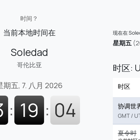
时间？
当前本地时间在
现在在 Sol
星期五
(
Soledad
哥伦比亚
时区: U
星期五, 7. 八月 2026
时区
3
:
19
:
05
协调世
GMT
/
U
夏令时