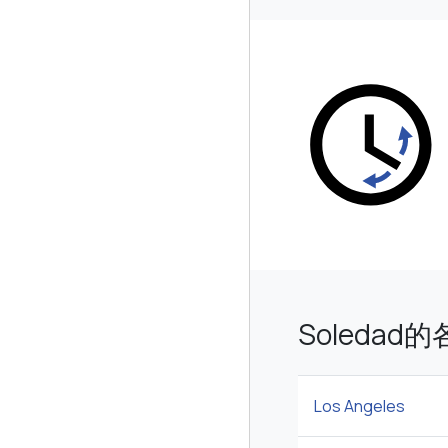
Soleda
Los Angeles