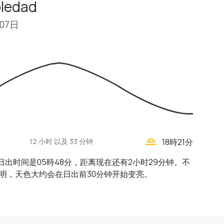
edad
月07日
wb_twilight_2
12 小时
以及 33 分钟
18時21分
d的日出时间是05時48分，距离现在还有2小时29分钟。不
明，天色大约会在日出前30分钟开始变亮。