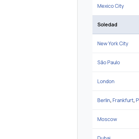
Mexico City
Soledad
New York City
São Paulo
London
Berlin
,
Frankfurt
,
P
Moscow
Dubai