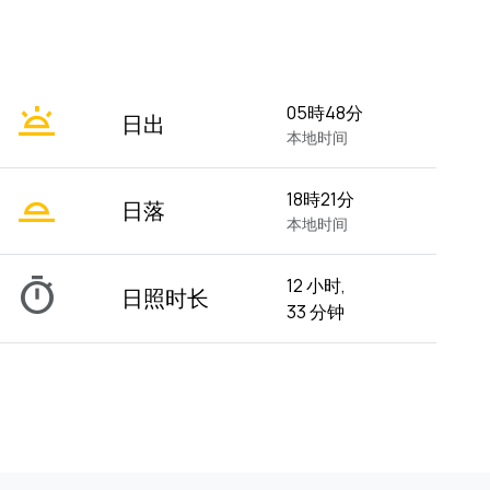
wb_twilight
05時48分
日出
本地时间
wb_twilight_2
18時21分
日落
本地时间
timer
12 小时,
日照时长
33 分钟