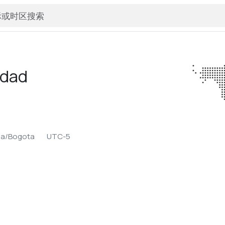
edad
ca/Bogota
UTC-5