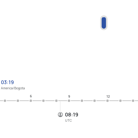
03:19
America/Bogota
6
9
12
08:19
UTC