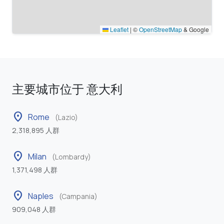
Leaflet
|
©
OpenStreetMap
& Google
主要城市位于 意大利
location_on
Rome
(Lazio)
2,318,895 人群
location_on
Milan
(Lombardy)
1,371,498 人群
location_on
Naples
(Campania)
909,048 人群