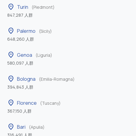
location_on
Turin
(Piedmont)
847,287 人群
location_on
Palermo
(Sicily)
648,260 人群
location_on
Genoa
(Liguria)
580,097 人群
location_on
Bologna
(Emilia-Romagna)
394,843 人群
location_on
Florence
(Tuscany)
367,150 人群
location_on
Bari
(Apulia)
316,491 人群