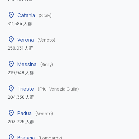
location_on
Catania
(Sicily)
311,584 人群
location_on
Verona
(Veneto)
258,031 人群
location_on
Messina
(Sicily)
219,948 人群
location_on
Trieste
(Friuli Venezia Giulia)
204,338 人群
location_on
Padua
(Veneto)
203,725 人群
location_on
Brescia
(Lombardy)