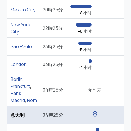
Mexico City
20時25分
-8
小时
New York
22時25分
City
-6
小时
São Paulo
23時25分
-5
小时
London
03時25分
-1
小时
Berlin
,
Frankfurt
,
04時25分
无时差
Paris
,
Madrid
,
Rom
location_on
意大利
04時25分