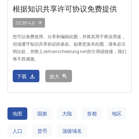
根据知识共享许可协议免费提供
CC BY 4.0
arrow_outward
您可以免费使用、分享和编辑此图，并将其用于商业用途，
但须遵守知识共享协议的条款。如果您发布此图，请务必注
明出处，并附上zeitverschiebung.net的引用或链接，我们
将不胜感激。
download
zoom_in
下载
放大
地图
国旗
大陆
首都
地区
人口
货币
顶级域名