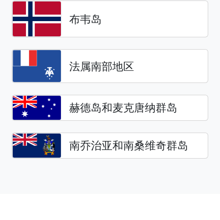
布韦岛
法属南部地区
赫德岛和麦克唐纳群岛
南乔治亚和南桑维奇群岛