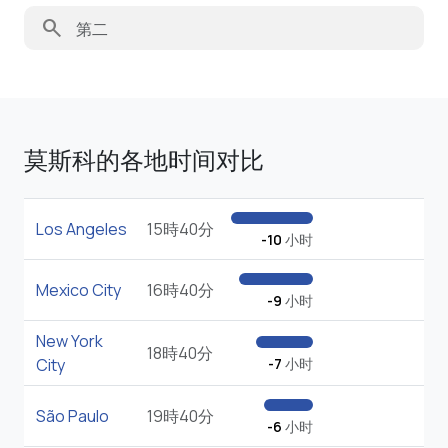
search
莫斯科的各地时间对比
Los Angeles
15時40分
-10
小时
Mexico City
16時40分
-9
小时
New York
18時40分
City
-7
小时
São Paulo
19時40分
-6
小时