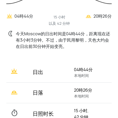
wb_twilight_2
wb_twilight
04時44分
20時26分
15 小时
以及 42 分钟
nightlight
今天Moscow的日出时间是04時44分，距离现在还
有3小时3分钟。不过，由于民用黎明，天色大约会
在日出前30分钟开始变亮。
wb_twilight
04時44分
日出
本地时间
wb_twilight_2
20時26分
日落
本地时间
15 小时,
timer
日照时长
42 分钟