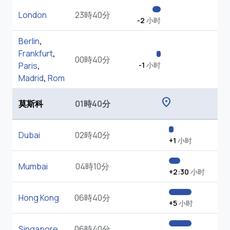
London
23時40分
-2
小时
Berlin
,
Frankfurt
,
00時40分
Paris
,
-1
小时
Madrid
,
Rom
location_on
莫斯科
01時40分
Dubai
02時40分
+1
小时
Mumbai
04時10分
+2:30
小时
Hong Kong
06時40分
+5
小时
Singapore
06時40分