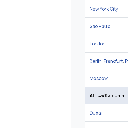
New York City
São Paulo
London
Berlin
,
Frankfurt
,
P
Moscow
Africa/
Kampala
Dubai