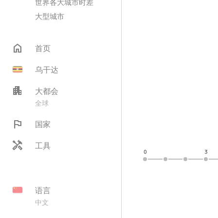
世界各大城市时差
大型城市
home
首页
乌干达
apartment
大都会
全球
flag
国家
handyman
工具
0
3
语言
中文