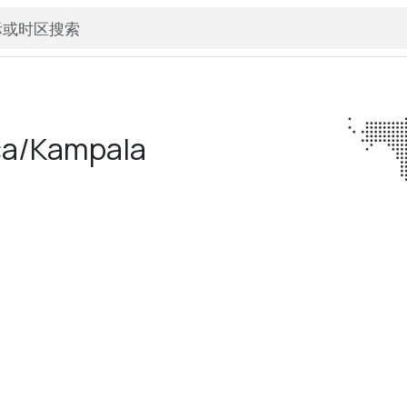
ca/­Kampala
3