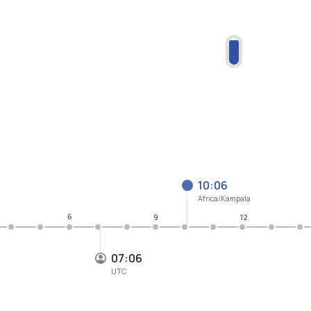
10:06
Africa/Kampala
6
9
12
07:06
UTC