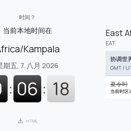
时间？
当前本地时间在
East A
EAT
frica/Kampala
协调世
星期五, 7. 八月 2026
GMT
/
U
0
:
06
:
19
夏令时
当前时区
download
HTML