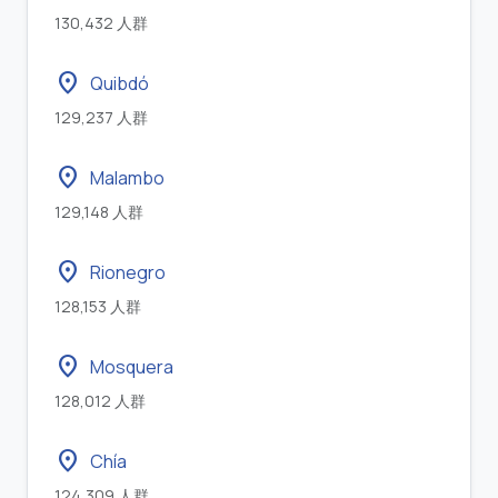
130,432 人群
location_on
Quibdó
129,237 人群
location_on
Malambo
129,148 人群
location_on
Rionegro
128,153 人群
location_on
Mosquera
128,012 人群
location_on
Chía
124,309 人群