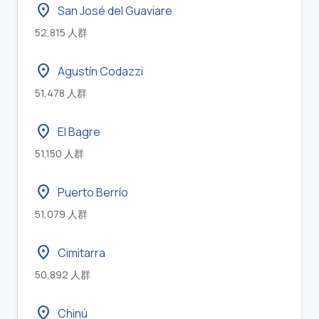
location_on
San José del Guaviare
52,815 人群
location_on
Agustín Codazzi
51,478 人群
location_on
El Bagre
51,150 人群
location_on
Puerto Berrío
51,079 人群
location_on
Cimitarra
50,892 人群
location_on
Chinú