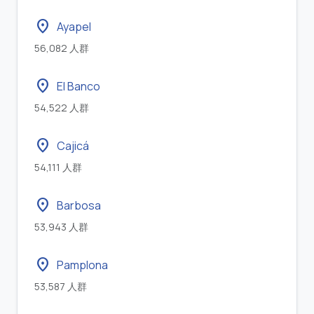
location_on
Ayapel
56,082 人群
location_on
El Banco
54,522 人群
location_on
Cajicá
54,111 人群
location_on
Barbosa
53,943 人群
location_on
Pamplona
53,587 人群