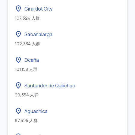
location_on
Girardot City
107,324 人群
location_on
Sabanalarga
102,334 人群
location_on
Ocaña
101,158 人群
location_on
Santander de Quilichao
99,354 人群
location_on
Aguachica
97,525 人群