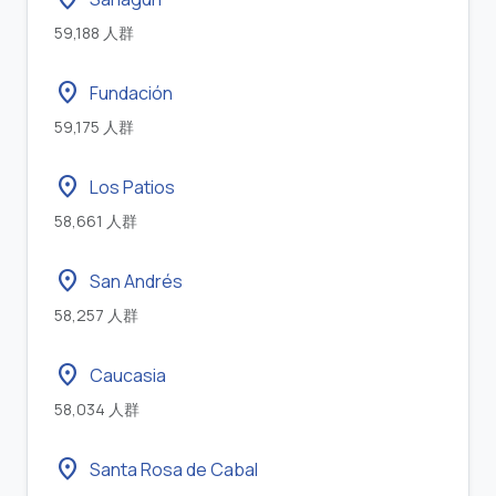
59,188 人群
location_on
Fundación
59,175 人群
location_on
Los Patios
58,661 人群
location_on
San Andrés
58,257 人群
location_on
Caucasia
58,034 人群
location_on
Santa Rosa de Cabal