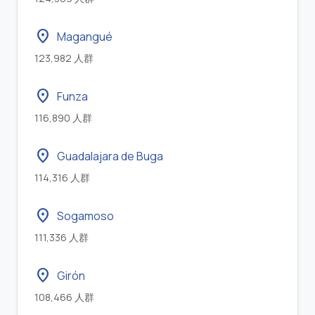
location_on
Magangué
123,982 人群
location_on
Funza
116,890 人群
location_on
Guadalajara de Buga
114,316 人群
location_on
Sogamoso
111,336 人群
location_on
Girón
108,466 人群