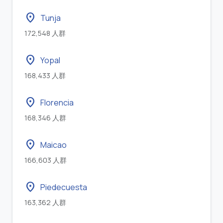
location_on
Tunja
172,548 人群
location_on
Yopal
168,433 人群
location_on
Florencia
168,346 人群
location_on
Maicao
166,603 人群
location_on
Piedecuesta
163,362 人群