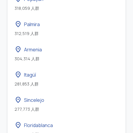
318,059 人群
location_on
Palmira
312,519 人群
location_on
Armenia
304,314 人群
location_on
Itagüí
281,853 人群
location_on
Sincelejo
277,773 人群
location_on
Floridablanca