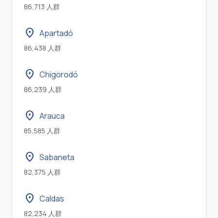
86,713 人群
location_on
Apartadó
86,438 人群
location_on
Chigorodó
86,239 人群
location_on
Arauca
85,585 人群
location_on
Sabaneta
82,375 人群
location_on
Caldas
82,234 人群