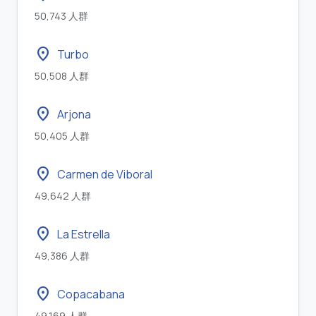
50,743 人群
location_on
Turbo
50,508 人群
location_on
Arjona
50,405 人群
location_on
Carmen de Viboral
49,642 人群
location_on
La Estrella
49,386 人群
location_on
Copacabana
49,169 人群