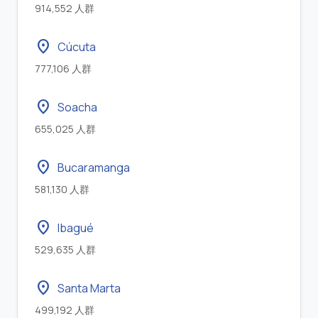
914,552 人群
location_on
Cúcuta
777,106 人群
location_on
Soacha
655,025 人群
location_on
Bucaramanga
581,130 人群
location_on
Ibagué
529,635 人群
location_on
Santa Marta
499,192 人群