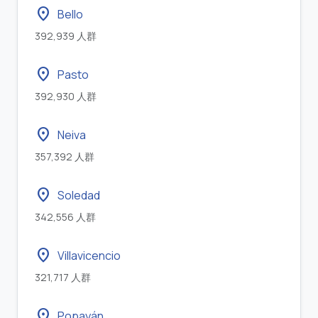
location_on
Bello
392,939 人群
location_on
Pasto
392,930 人群
location_on
Neiva
357,392 人群
location_on
Soledad
342,556 人群
location_on
Villavicencio
321,717 人群
location_on
Popayán