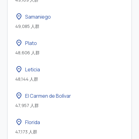
location_on
Samaniego
49,085 人群
location_on
Plato
48,606 人群
location_on
Leticia
48,144 人群
location_on
El Carmen de Bolívar
47,957 人群
location_on
Florida
47,173 人群