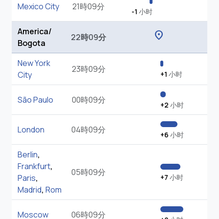
Mexico City
21時09分
-1
小时
America/
location_on
22時09分
Bogota
New York
23時09分
City
+1
小时
São Paulo
00時09分
+2
小时
London
04時09分
+6
小时
Berlin
,
Frankfurt
,
05時09分
Paris
,
+7
小时
Madrid
,
Rom
Moscow
06時09分