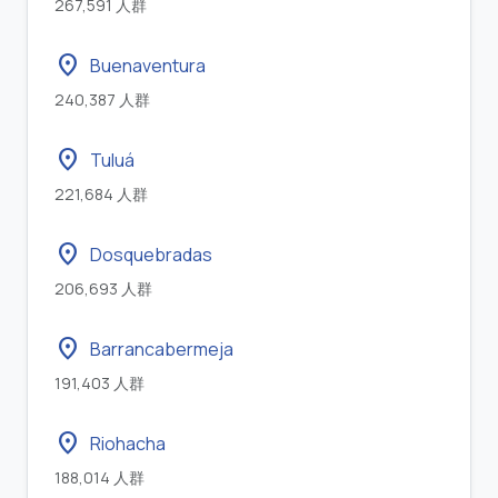
267,591 人群
location_on
Buenaventura
240,387 人群
location_on
Tuluá
221,684 人群
location_on
Dosquebradas
206,693 人群
location_on
Barrancabermeja
191,403 人群
location_on
Riohacha
188,014 人群