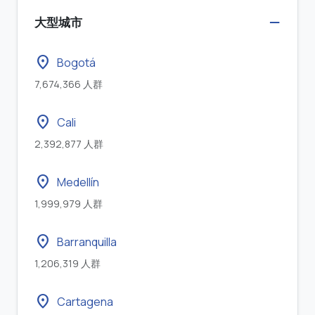
大型城市
location_on
Bogotá
7,674,366 人群
location_on
Cali
2,392,877 人群
location_on
Medellín
1,999,979 人群
location_on
Barranquilla
1,206,319 人群
location_on
Cartagena