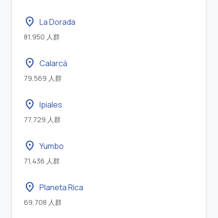
location_on
La Dorada
81,950 人群
location_on
Calarcá
79,569 人群
location_on
Ipiales
77,729 人群
location_on
Yumbo
71,436 人群
location_on
Planeta Rica
69,708 人群