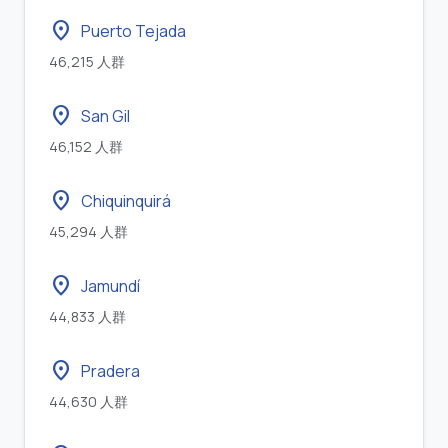
location_on
Puerto Tejada
46,215 人群
location_on
San Gil
46,152 人群
location_on
Chiquinquirá
45,294 人群
location_on
Jamundí
44,833 人群
location_on
Pradera
44,630 人群