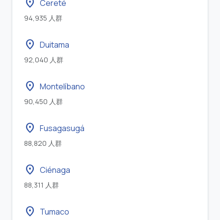
location_on
Cereté
94,935 人群
location_on
Duitama
92,040 人群
location_on
Montelíbano
90,450 人群
location_on
Fusagasugá
88,820 人群
location_on
Ciénaga
88,311 人群
location_on
Tumaco