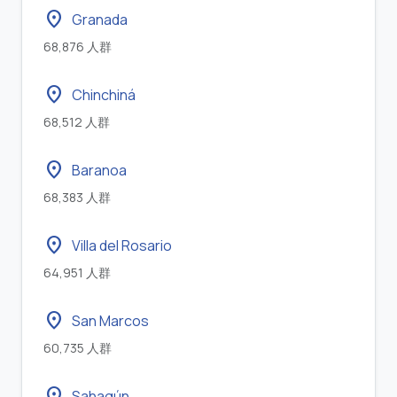
location_on
Granada
68,876 人群
location_on
Chinchiná
68,512 人群
location_on
Baranoa
68,383 人群
location_on
Villa del Rosario
64,951 人群
location_on
San Marcos
60,735 人群
location_on
Sahagún