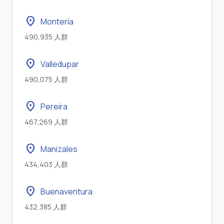
location_on
Montería
490,935 人群
location_on
Valledupar
490,075 人群
location_on
Pereira
467,269 人群
location_on
Manizales
434,403 人群
location_on
Buenaventura
432,385 人群