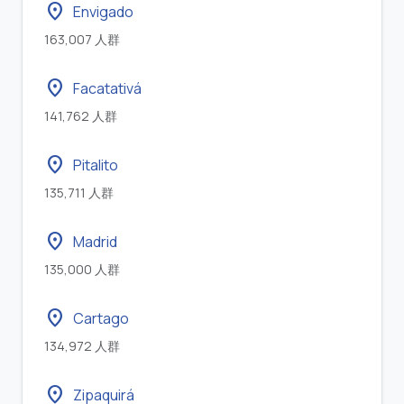
location_on
Envigado
163,007 人群
location_on
Facatativá
141,762 人群
location_on
Pitalito
135,711 人群
location_on
Madrid
135,000 人群
location_on
Cartago
134,972 人群
location_on
Zipaquirá