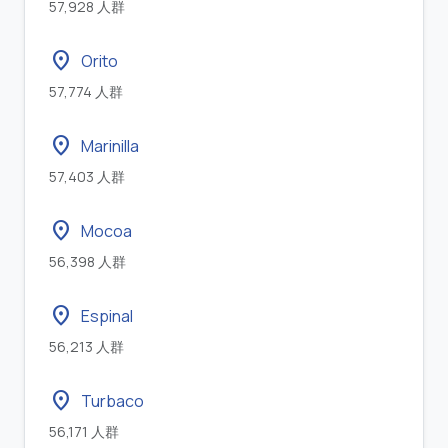
57,928 人群
location_on
Orito
57,774 人群
location_on
Marinilla
57,403 人群
location_on
Mocoa
56,398 人群
location_on
Espinal
56,213 人群
location_on
Turbaco
56,171 人群