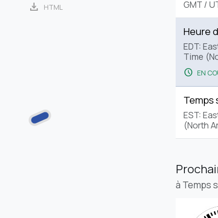
GMT
/
U
download
HTML
Heure d
EDT: Eas
Time (No
schedule
EN CO
Temps 
EST: Eas
(North A
Procha
à Temps 