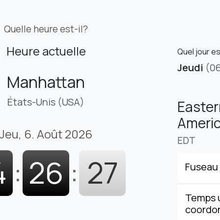
Quelle heure est-il?
Heure actuelle
Quel jour e
Jeudi
(0
Manhattan
États-Unis (USA)
Easter
Americ
Jeu, 6. Août 2026
EDT
4
:
26
:
28
Fuseau 
Temps u
coordo