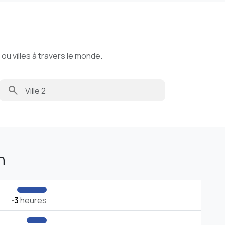
u villes à travers le monde.
search
n
-3
heures