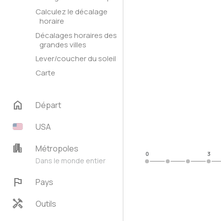
Calculez le décalage
horaire
Décalages horaires des
grandes villes
Lever/coucher du soleil
Carte
home
Départ
USA
apartment
Métropoles
0
3
Dans le monde entier
flag
Pays
handyman
Outils