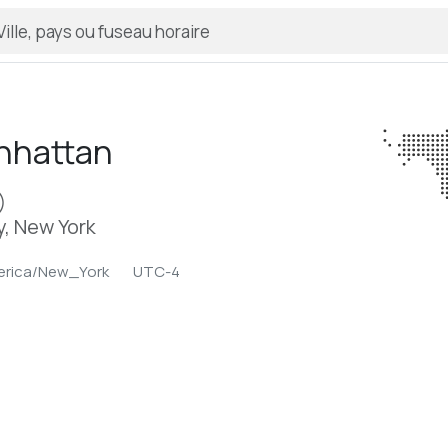
nhattan
)
, New York
rica/New_York
UTC-4