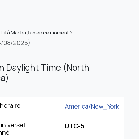
st-il à Manhattan en ce moment ?
6/08/2026)
n Daylight Time (North
a)
horaire
America/
New_York
niversel
UTC-5
nné