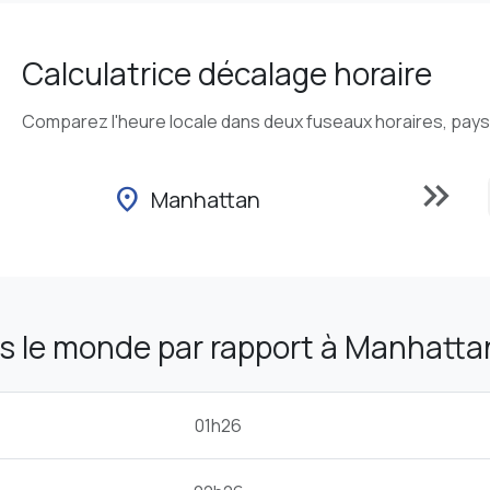
Calculatrice décalage horaire
Comparez l'heure locale dans deux fuseaux horaires, pays o
keyboard_double_arrow_right
location_on
Manhattan
s le monde par rapport à Manhatta
01h26