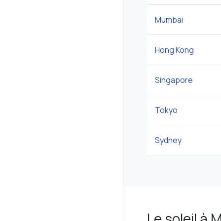
Mumbai
Hong Kong
Singapore
Tokyo
Sydney
Le soleil à