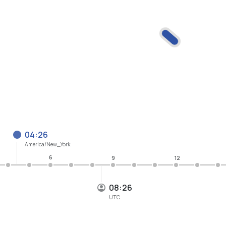
04:26
America/New_York
6
9
12
08:26
UTC