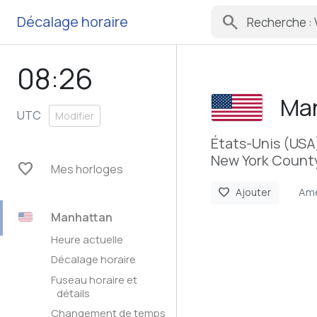
search
Décalage horaire
08:26
Ma
UTC
Modifier
États-Unis (USA
New York County
favorite
Mes horloges
Ame
favorite
Ajouter
Manhattan
Heure actuelle
Décalage horaire
Fuseau horaire et
détails
Changement de temps