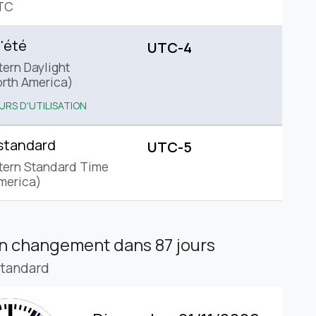
TC
'été
UTC-4
tern Daylight
rth America)
URS D'UTILISATION
standard
UTC-5
tern Standard Time
merica)
in changement
dans 87 jours
standard