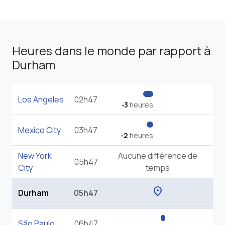
Heures dans le monde par rapport à
Durham
Los Angeles
02h47
-3
heures
Mexico City
03h47
-2
heures
New York
Aucune différence de
05h47
City
temps
location_on
Durham
05h47
São Paulo
06h47