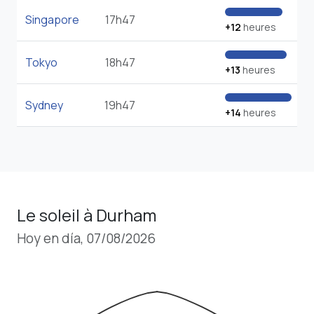
Singapore
17h47
+12
heures
Tokyo
18h47
+13
heures
Sydney
19h47
+14
heures
Le soleil à Durham
Hoy en día, 07/08/2026