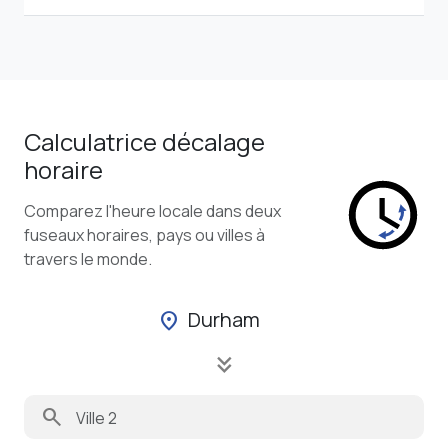
Calculatrice décalage
horaire
Comparez l'heure locale dans deux
fuseaux horaires, pays ou villes à
travers le monde.
Durham
location_on
keyboard_double_arrow_down
search