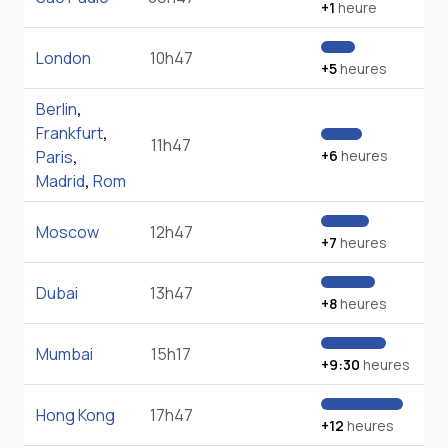
+1
heure
London
10h47
+5
heures
Berlin
,
Frankfurt
,
11h47
Paris
,
+6
heures
Madrid
,
Rom
Moscow
12h47
+7
heures
Dubai
13h47
+8
heures
Mumbai
15h17
+9:30
heures
Hong Kong
17h47
+12
heures