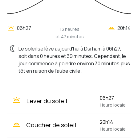
wb_twilight_2
wb_twilight
06h27
20h14
13 heures
et 47 minutes
nightlight
Le soleil se lève aujourd'hui à Durham à 06h27,
soit dans 0 heures et 39 minutes. Cependant, le
jour commence à poindre environ 30 minutes plus
tôt en raison de l'aube civile.
wb_twilight
06h27
Lever du soleil
Heure locale
wb_twilight_2
20h14
Coucher de soleil
Heure locale