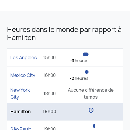
Heures dans le monde par rapport à
Hamilton
Los Angeles
15h00
-3
heures
Mexico City
16h00
-2
heures
New York
Aucune différence de
18h00
City
temps
location_on
Hamilton
18h00
São Paulo
19h00