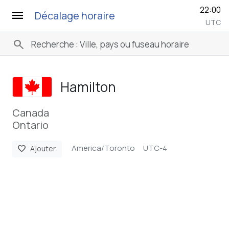
22:00
menu
Décalage horaire
UTC
search
Hamilton
Canada
Ontario
America/Toronto
UTC-4
favorite
Ajouter