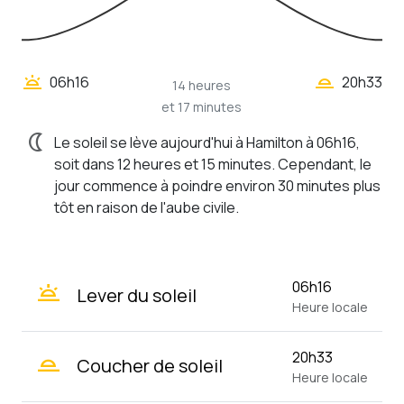
wb_twilight_2
wb_twilight
06h16
20h33
14 heures
et 17 minutes
nightlight
Le soleil se lève aujourd'hui à Hamilton à 06h16,
soit dans 12 heures et 15 minutes. Cependant, le
jour commence à poindre environ 30 minutes plus
tôt en raison de l'aube civile.
wb_twilight
06h16
Lever du soleil
Heure locale
wb_twilight_2
20h33
Coucher de soleil
Heure locale