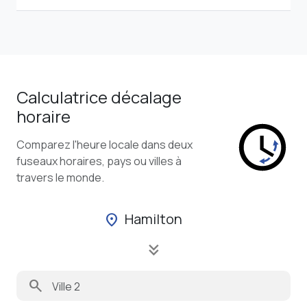
Calculatrice décalage
horaire
Comparez l'heure locale dans deux
fuseaux horaires, pays ou villes à
travers le monde.
Hamilton
location_on
keyboard_double_arrow_down
search