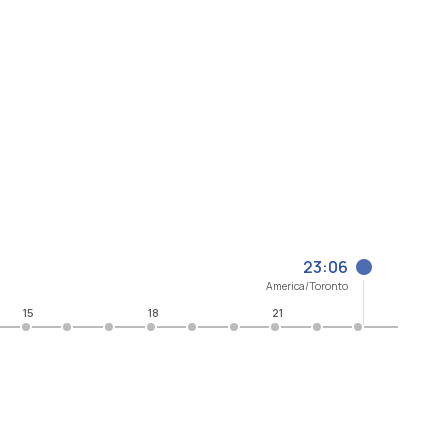
23:06
America/Toronto
15
18
21