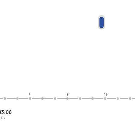
6
9
12
03:06
UTC