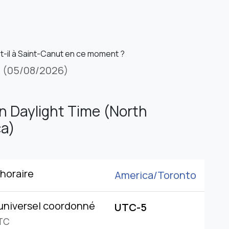
st-il à Saint-Canut en ce moment ?
i
(05/08/2026)
n Daylight Time (North
a)
horaire
America/
Toronto
universel coordonné
UTC-5
TC