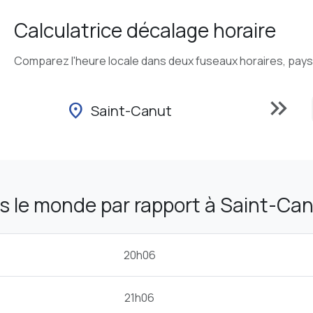
Calculatrice décalage horaire
Comparez l'heure locale dans deux fuseaux horaires, pays o
keyboard_double_arrow_right
location_on
Saint-Canut
s le monde par rapport à Saint-Ca
20h06
21h06