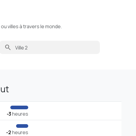
u villes à travers le monde.
search
nut
-3
heures
-2
heures