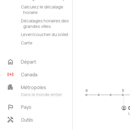
Calculez le décalage
horaire
Décalages horaires des
grandes villes
Lever/coucher du soleil
Carte
home
Départ
Canada
apartment
Métropoles
0
3
Dans le monde entier
flag
Pays
handyman
Outils