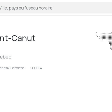
int-Canut
uebec
rica/Toronto
UTC-4