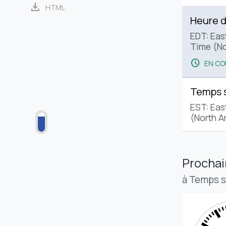
download
HTML
Heure d
EDT: Eas
Time (No
schedule
EN CO
Temps 
EST: Eas
(North A
Procha
à Temps 