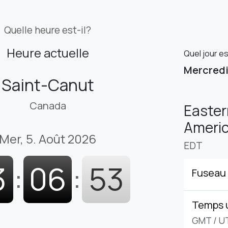
Quelle heure est-il?
Heure actuelle
Quel jour e
Mercred
Saint-Canut
Canada
Easter
Americ
Mer, 5. Août 2026
EDT
3
:
06
:
54
Fuseau 
Temps 
GMT
/
U