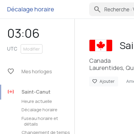
search
Décalage horaire
03:06
Sa
UTC
Modifier
Canada
Laurentides, Q
favorite
Mes horloges
Ame
favorite
Ajouter
Saint-Canut
Heure actuelle
Décalage horaire
Fuseau horaire et
détails
Changement de temps