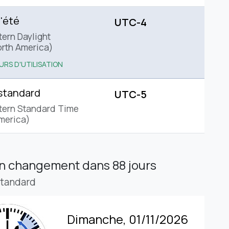
'été
UTC-4
tern Daylight
rth America)
URS D'UTILISATION
standard
UTC-5
tern Standard Time
merica)
in changement
dans 88 jours
standard
Dimanche, 01/11/2026