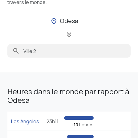
travers le monde.
Odesa
location_on
keyboard_double_arrow_down
search
Heures dans le monde par rapport à
Odesa
Los Angeles
23h11
-10
heures