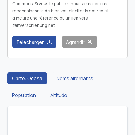
Commons. Si vous le publiez, nous vous serions
reconnaissants de bien vouloir citer la source et
d'inclure une référence ou un lien vers
zeitverschiebung.net
download
zoom_in
Télécharger
Agrandir
Carte: Odesa
Noms alternatifs
Population
Altitude