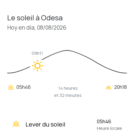
Le soleil à Odesa
Hoy en día, 08/08/2026
09h11
wb_sunny
wb_twilight_2
wb_twilight
05h46
20h18
14 heures
et 32 minutes
wb_twilight
05h46
Lever du soleil
Heure locale