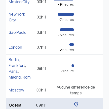
Mexico City
00h11
-9
heures
New York
02h11
City
-7
heures
São Paulo
03h11
-6
heures
London
07h11
-2
heures
Berlin
,
Frankfurt
,
08h11
Paris
,
-1
heure
Madrid
,
Rom
Aucune différence de
Moscow
09h11
temps
location_on
Odesa
09h11