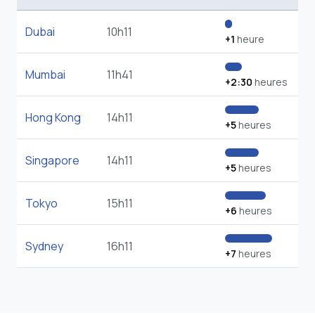
Dubai
10h11
+1
heure
Mumbai
11h41
+2:30
heures
Hong Kong
14h11
+5
heures
Singapore
14h11
+5
heures
Tokyo
15h11
+6
heures
Sydney
16h11
+7
heures