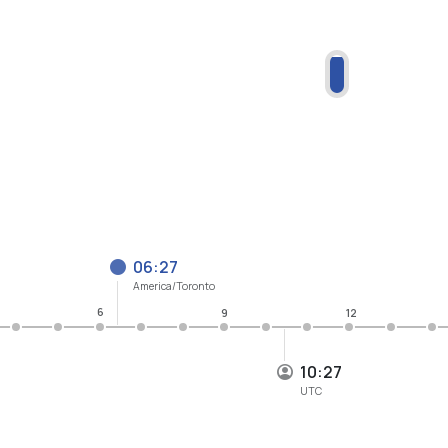
06:27
America/Toronto
6
9
12
10:27
UTC