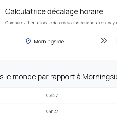
Calculatrice décalage horaire
Comparez l'heure locale dans deux fuseaux horaires, pays o
keyboard_double_arrow_right
location_on
Morningside
 le monde par rapport à Morningsi
03h27
04h27