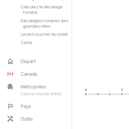
Calculez le décalage
horaire
Décalages horaires des
grandes villes
Lever/coucher du soleil
Carte
home
Départ
Canada
apartment
Métropoles
0
3
Dans le monde entier
flag
Pays
handyman
Outils