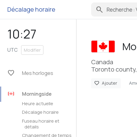
search
Décalage horaire
10:27
Mo
UTC
Modifier
Canada
Toronto county,
favorite
Mes horloges
Ame
favorite
Ajouter
Morningside
Heure actuelle
Décalage horaire
Fuseau horaire et
détails
Changement de temps