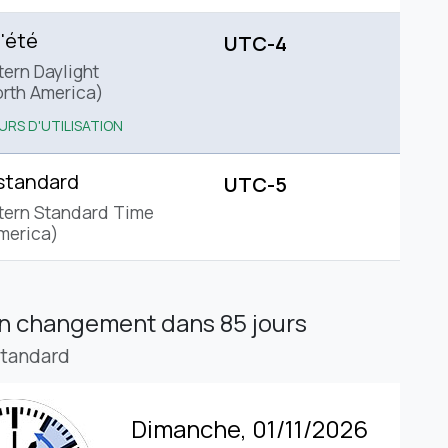
'été
UTC-4
tern Daylight
rth America)
URS D'UTILISATION
standard
UTC-5
tern Standard Time
merica)
in changement
dans 85 jours
standard
Dimanche, 01/11/2026