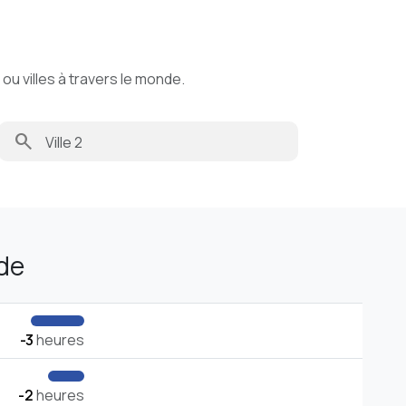
u villes à travers le monde.
search
de
-3
heures
-2
heures