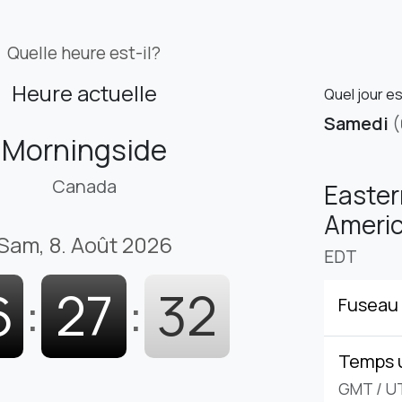
Quelle heure est-il?
Heure actuelle
Quel jour e
Samedi
(
Morningside
Canada
Easter
Americ
Sam, 8. Août 2026
EDT
6
:
27
:
33
Fuseau 
Temps 
GMT
/
U