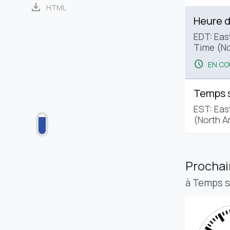
download
HTML
Heure d
EDT: Eas
Time (No
schedule
EN CO
Temps 
EST: Eas
(North A
Procha
à Temps 