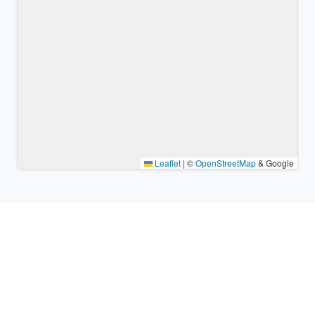
Leaflet
|
©
OpenStreetMap
& Google
Lieux à proximité et fuseaux
horaires similaires