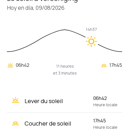
Hoy en día, 09/08/2026
14h37
wb_sunny
wb_twilight_2
wb_twilight
06h42
17h45
11 heures
et 3 minutes
wb_twilight
06h42
Lever du soleil
Heure locale
wb_twilight_2
17h45
Coucher de soleil
Heure locale