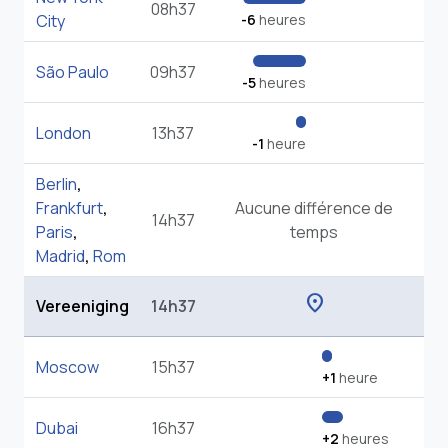
08h37
City
-6
heures
São Paulo
09h37
-5
heures
London
13h37
-1
heure
Berlin
,
Frankfurt
,
Aucune différence de
14h37
Paris
,
temps
Madrid
,
Rom
location_on
Vereeniging
14h37
Moscow
15h37
+1
heure
Dubai
16h37
+2
heures