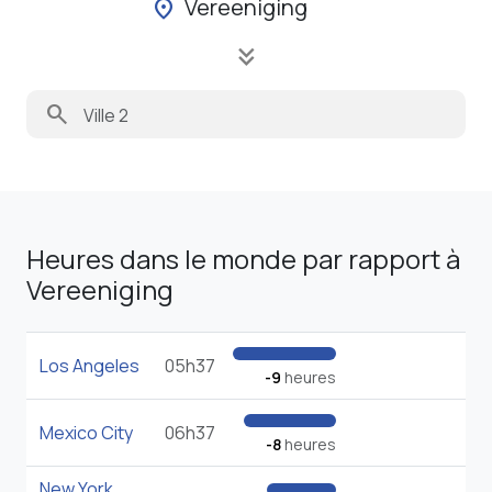
Vereeniging
location_on
keyboard_double_arrow_down
search
Heures dans le monde par rapport à
Vereeniging
Los Angeles
05h37
-9
heures
Mexico City
06h37
-8
heures
New York