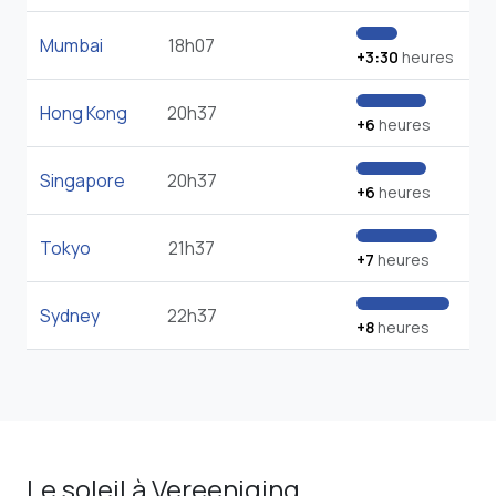
Mumbai
18h07
+3:30
heures
Hong Kong
20h37
+6
heures
Singapore
20h37
+6
heures
Tokyo
21h37
+7
heures
Sydney
22h37
+8
heures
Le soleil à Vereeniging