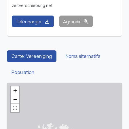
zeitverschiebung.net
download
zoom_in
Télécharger
Agrandir
Carte: Vereeniging
Noms alternatifs
Population
+
−