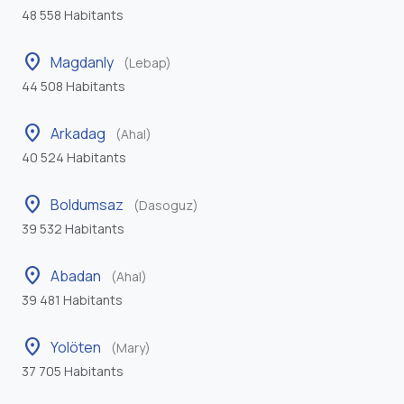
48 558 Habitants
location_on
Magdanly
(Lebap)
44 508 Habitants
location_on
Arkadag
(Ahal)
40 524 Habitants
location_on
Boldumsaz
(Dasoguz)
39 532 Habitants
location_on
Abadan
(Ahal)
39 481 Habitants
location_on
Yolöten
(Mary)
37 705 Habitants