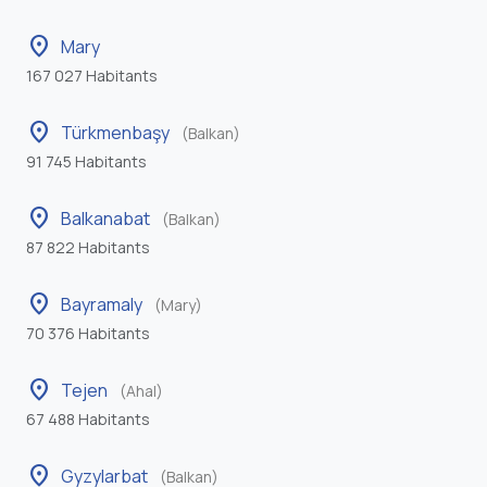
location_on
Mary
167 027 Habitants
location_on
Türkmenbaşy
(Balkan)
91 745 Habitants
location_on
Balkanabat
(Balkan)
87 822 Habitants
location_on
Bayramaly
(Mary)
70 376 Habitants
location_on
Tejen
(Ahal)
67 488 Habitants
location_on
Gyzylarbat
(Balkan)