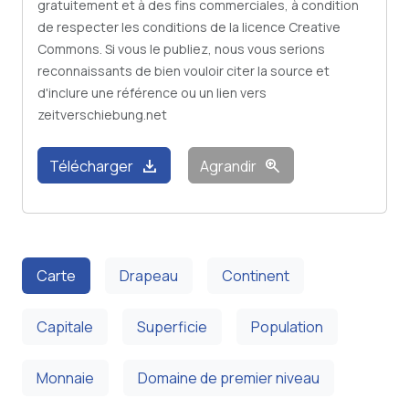
gratuitement et à des fins commerciales, à condition
de respecter les conditions de la licence Creative
Commons. Si vous le publiez, nous vous serions
reconnaissants de bien vouloir citer la source et
d'inclure une référence ou un lien vers
zeitverschiebung.net
download
zoom_in
Télécharger
Agrandir
Carte
Drapeau
Continent
Capitale
Superficie
Population
Monnaie
Domaine de premier niveau