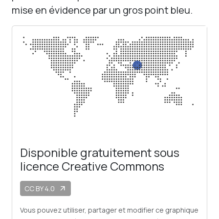
mise en évidence par un gros point bleu.
Disponible gratuitement sous
licence Creative Commons
CC BY 4.0
arrow_outward
Vous pouvez utiliser, partager et modifier ce graphique