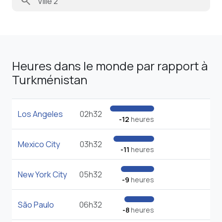
search
Heures dans le monde par rapport à
Turkménistan
Los Angeles
02h32
-12
heures
Mexico City
03h32
-11
heures
New York City
05h32
-9
heures
São Paulo
06h32
-8
heures