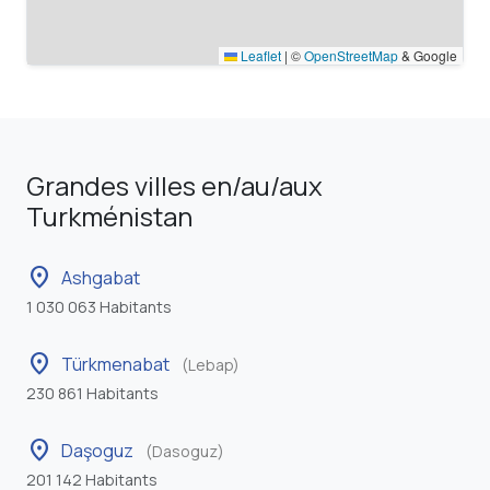
Leaflet
|
©
OpenStreetMap
& Google
Grandes villes en/au/aux
Turkménistan
location_on
Ashgabat
1 030 063 Habitants
location_on
Türkmenabat
(Lebap)
230 861 Habitants
location_on
Daşoguz
(Dasoguz)
201 142 Habitants