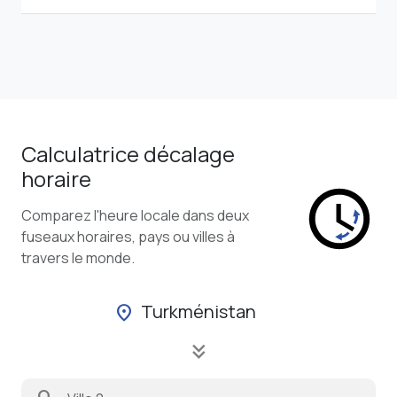
Calculatrice décalage
horaire
Comparez l'heure locale dans deux
fuseaux horaires, pays ou villes à
travers le monde.
Turkménistan
location_on
keyboard_double_arrow_down