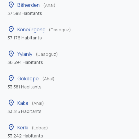
location_on
Bäherden
(Ahal)
37 588 Habitants
location_on
Köneürgenç
(Dasoguz)
37 176 Habitants
location_on
Yylanly
(Dasoguz)
36 594 Habitants
location_on
Gökdepe
(Ahal)
33 381 Habitants
location_on
Kaka
(Ahal)
33 315 Habitants
location_on
Kerki
(Lebap)
33 242 Habitants