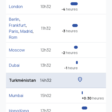
London
10h32
-4
heures
Berlin
,
Frankfurt
,
11h32
Paris
,
Madrid
,
-3
heures
Rom
Moscow
12h32
-2
heures
Dubai
13h32
-1
heure
location_on
Turkménistan
14h32
Mumbai
15h02
+0:30
heures
Hong Kong
17h32