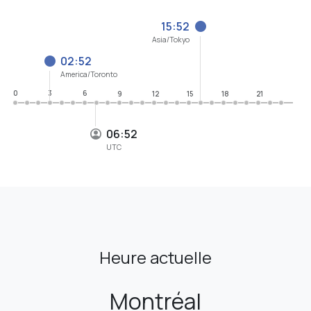
15:52
Asia/Tokyo
02:52
America/Toronto
0
3
6
9
12
15
18
21
06:52
UTC
Heure actuelle
Montréal