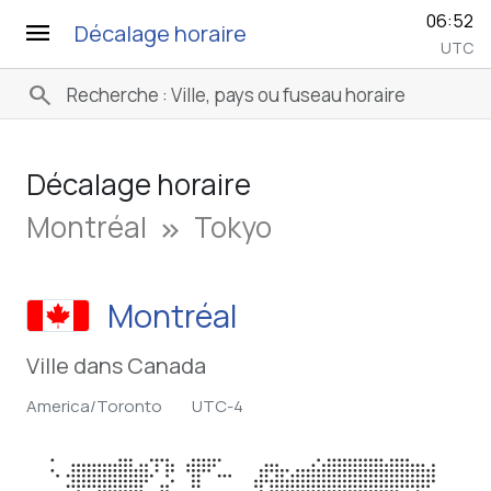
06:52
menu
Décalage horaire
UTC
search
Décalage horaire
Montréal
Tokyo
keyboard_double_arrow_right
Montréal
Ville dans Canada
America/Toronto
UTC-4