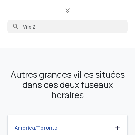
keyboard_double_arrow_down
search
Autres grandes villes situées
dans ces deux fuseaux
horaires
America/Toronto