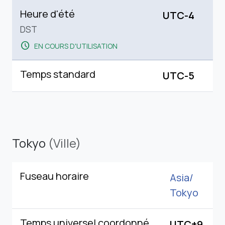
Heure d'été
UTC-4
DST
schedule
EN COURS D'UTILISATION
Temps standard
UTC-5
Tokyo
(Ville)
Fuseau horaire
Asia/
Tokyo
Temps universel coordonné
UTC+9