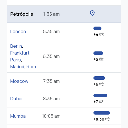
location_on
Petrópolis
1:35 am
London
5:35 am
+4
घंटे
Berlin
,
Frankfurt
,
6:35 am
Paris
,
+5
घंटे
Madrid
,
Rom
Moscow
7:35 am
+6
घंटे
Dubai
8:35 am
+7
घंटे
Mumbai
10:05 am
+8:30
घंटे