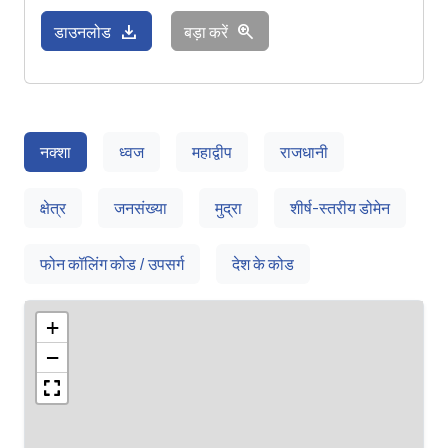
download
zoom_in
डाउनलोड
बड़ा करें
नक्शा
ध्वज
महाद्वीप
राजधानी
क्षेत्र
जनसंख्या
मुद्रा
शीर्ष-स्तरीय डोमेन
फोन कॉलिंग कोड / उपसर्ग
देश के कोड
+
−