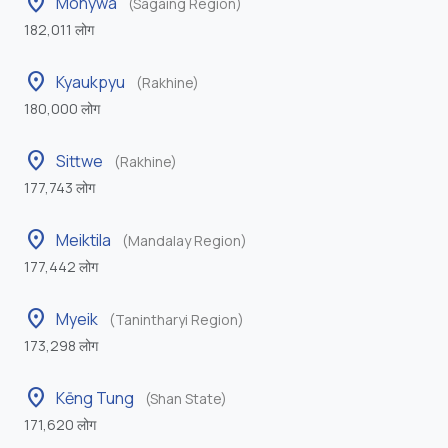
location_on
Monywa
(Sagaing Region)
182,011 लोग
location_on
Kyaukpyu
(Rakhine)
180,000 लोग
location_on
Sittwe
(Rakhine)
177,743 लोग
location_on
Meiktila
(Mandalay Region)
177,442 लोग
location_on
Myeik
(Tanintharyi Region)
173,298 लोग
location_on
Kēng Tung
(Shan State)
171,620 लोग