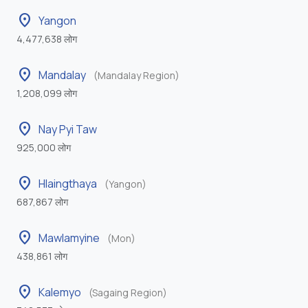
location_on
Yangon
4,477,638 लोग
location_on
Mandalay
(Mandalay Region)
1,208,099 लोग
location_on
Nay Pyi Taw
925,000 लोग
location_on
Hlaingthaya
(Yangon)
687,867 लोग
location_on
Mawlamyine
(Mon)
438,861 लोग
location_on
Kalemyo
(Sagaing Region)