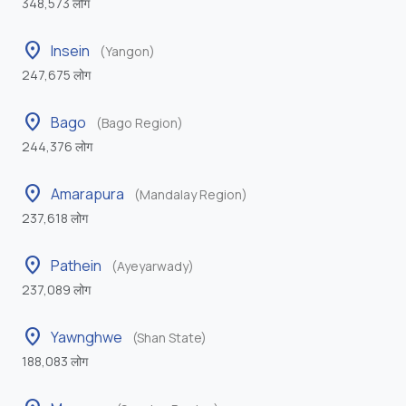
348,573 लोग
location_on
Insein
(Yangon)
247,675 लोग
location_on
Bago
(Bago Region)
244,376 लोग
location_on
Amarapura
(Mandalay Region)
237,618 लोग
location_on
Pathein
(Ayeyarwady)
237,089 लोग
location_on
Yawnghwe
(Shan State)
188,083 लोग