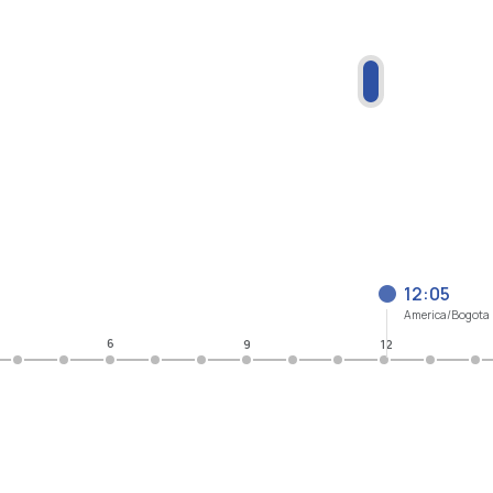
12:05
America/Bogota
6
9
12