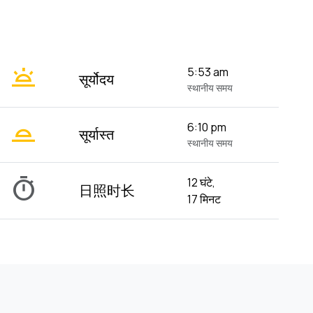
wb_twilight
5:53 am
सूर्योदय
स्थानीय समय
wb_twilight_2
6:10 pm
सूर्यास्त
स्थानीय समय
timer
12 घंटे,
日照时长
17 मिनट