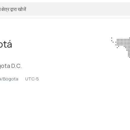
otá
ota D.C.
a/Bogota
UTC-5