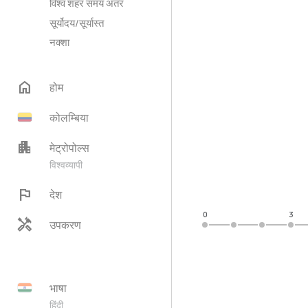
विश्व शहर समय अंतर
सूर्योदय/सूर्यास्त
नक्शा
home
होम
कोलम्बिया
apartment
मेट्रोपोल्स
विश्वव्यापी
flag
देश
0
3
handyman
उपकरण
भाषा
हिंदी