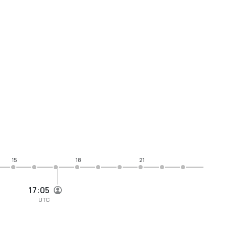
15
18
21
17:05
UTC