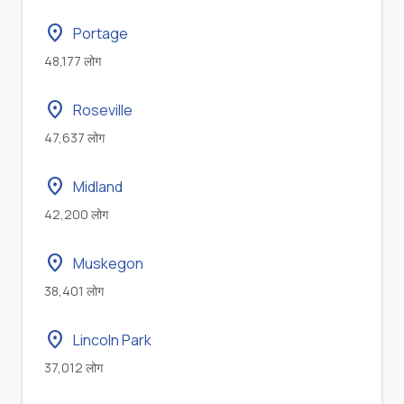
location_on
Portage
48,177 लोग
location_on
Roseville
47,637 लोग
location_on
Midland
42,200 लोग
location_on
Muskegon
38,401 लोग
location_on
Lincoln Park
37,012 लोग