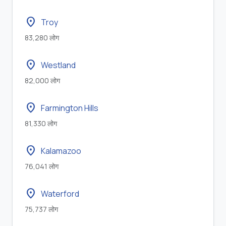
location_on
Troy
83,280 लोग
location_on
Westland
82,000 लोग
location_on
Farmington Hills
81,330 लोग
location_on
Kalamazoo
76,041 लोग
location_on
Waterford
75,737 लोग