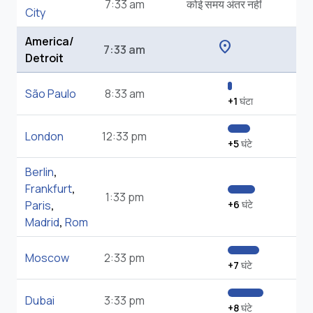
7:33 am
कोई समय अंतर नहीं
City
America/
location_on
7:33 am
Detroit
São Paulo
8:33 am
+1
घंटा
London
12:33 pm
+5
घंटे
Berlin
,
Frankfurt
,
1:33 pm
Paris
,
+6
घंटे
Madrid
,
Rom
Moscow
2:33 pm
+7
घंटे
Dubai
3:33 pm
+8
घंटे