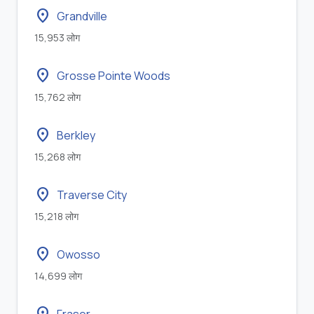
location_on
Grandville
15,953 लोग
location_on
Grosse Pointe Woods
15,762 लोग
location_on
Berkley
15,268 लोग
location_on
Traverse City
15,218 लोग
location_on
Owosso
14,699 लोग