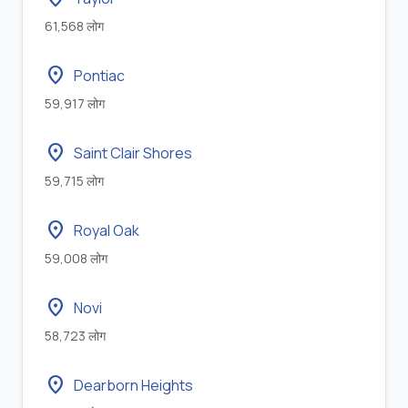
61,568 लोग
location_on
Pontiac
59,917 लोग
location_on
Saint Clair Shores
59,715 लोग
location_on
Royal Oak
59,008 लोग
location_on
Novi
58,723 लोग
location_on
Dearborn Heights