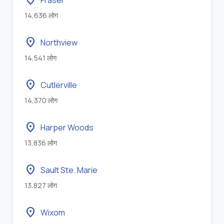
location_on
Fraser
14,636 लोग
location_on
Northview
14,541 लोग
location_on
Cutlerville
14,370 लोग
location_on
Harper Woods
13,836 लोग
location_on
Sault Ste. Marie
13,827 लोग
location_on
Wixom