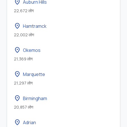
location_on
Auburn Hills
22,672 लोग
location_on
Hamtramck
22,002 लोग
location_on
Okemos
21,369 लोग
location_on
Marquette
21,297 लोग
location_on
Birmingham
20,857 लोग
location_on
Adrian