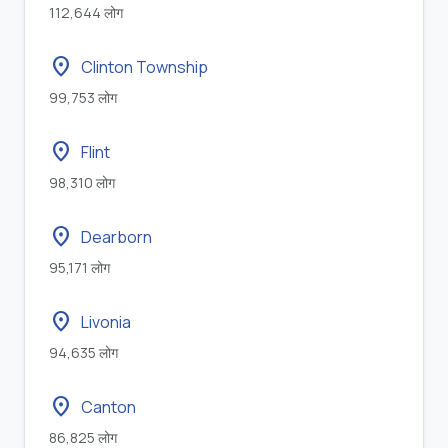
112,644 लोग
location_on
Clinton Township
99,753 लोग
location_on
Flint
98,310 लोग
location_on
Dearborn
95,171 लोग
location_on
Livonia
94,635 लोग
location_on
Canton
86,825 लोग