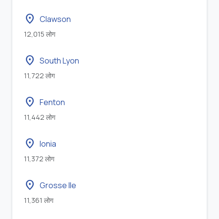
location_on
Clawson
12,015 लोग
location_on
South Lyon
11,722 लोग
location_on
Fenton
11,442 लोग
location_on
Ionia
11,372 लोग
location_on
Grosse Ile
11,361 लोग