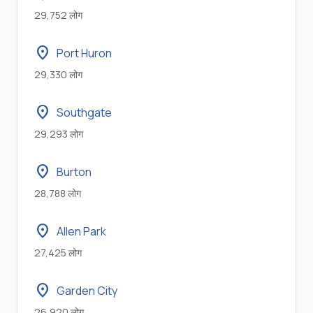
29,752 लोग
location_on
Port Huron
29,330 लोग
location_on
Southgate
29,293 लोग
location_on
Burton
28,788 लोग
location_on
Allen Park
27,425 लोग
location_on
Garden City
26,920 लोग