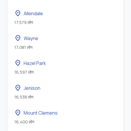
location_on
Allendale
17,579 लोग
location_on
Wayne
17,081 लोग
location_on
Hazel Park
16,597 लोग
location_on
Jenison
16,538 लोग
location_on
Mount Clemens
16,400 लोग