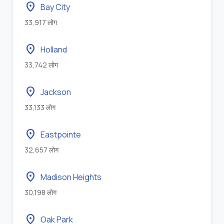
location_on
Bay City
33,917 लोग
location_on
Holland
33,742 लोग
location_on
Jackson
33,133 लोग
location_on
Eastpointe
32,657 लोग
location_on
Madison Heights
30,198 लोग
location_on
Oak Park