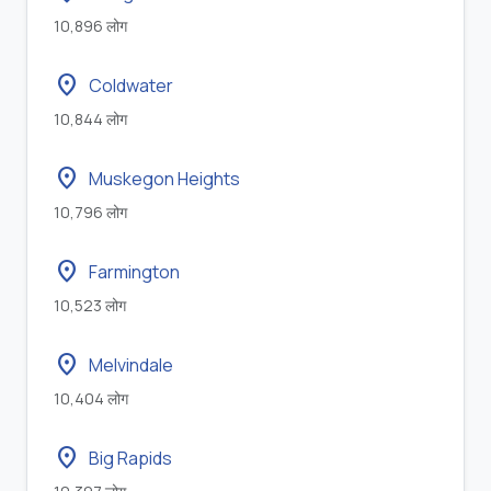
10,896 लोग
location_on
Coldwater
10,844 लोग
location_on
Muskegon Heights
10,796 लोग
location_on
Farmington
10,523 लोग
location_on
Melvindale
10,404 लोग
location_on
Big Rapids