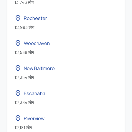
13,746 लोग
location_on
Rochester
12,993 लोग
location_on
Woodhaven
12,539 लोग
location_on
New Baltimore
12,354 लोग
location_on
Escanaba
12,334 लोग
location_on
Riverview
12,181 लोग