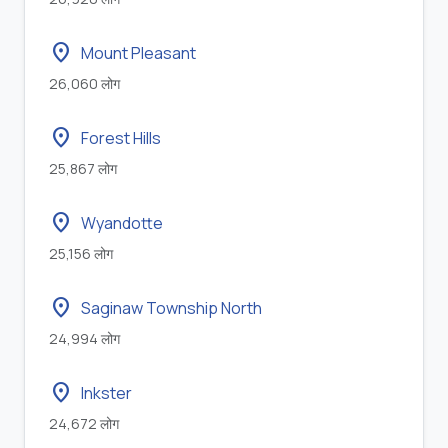
location_on
Mount Pleasant
26,060 लोग
location_on
Forest Hills
25,867 लोग
location_on
Wyandotte
25,156 लोग
location_on
Saginaw Township North
24,994 लोग
location_on
Inkster
24,672 लोग