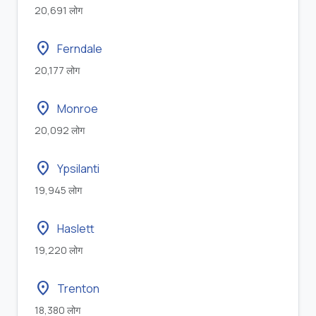
20,691 लोग
location_on
Ferndale
20,177 लोग
location_on
Monroe
20,092 लोग
location_on
Ypsilanti
19,945 लोग
location_on
Haslett
19,220 लोग
location_on
Trenton
18,380 लोग