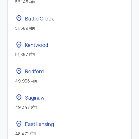
56,145 लोग
location_on
Battle Creek
51,589 लोग
location_on
Kentwood
51,357 लोग
location_on
Redford
49,936 लोग
location_on
Saginaw
49,347 लोग
location_on
East Lansing
48,471 लोग