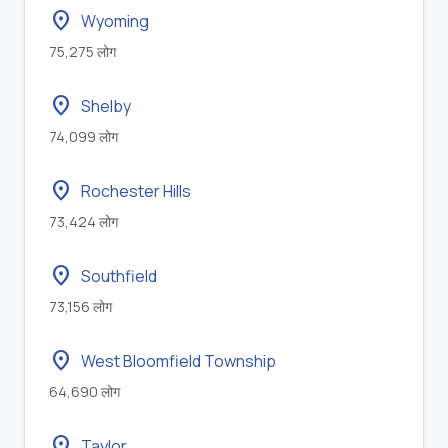
location_on
Wyoming
75,275 लोग
location_on
Shelby
74,099 लोग
location_on
Rochester Hills
73,424 लोग
location_on
Southfield
73,156 लोग
location_on
West Bloomfield Township
64,690 लोग
location_on
Taylor