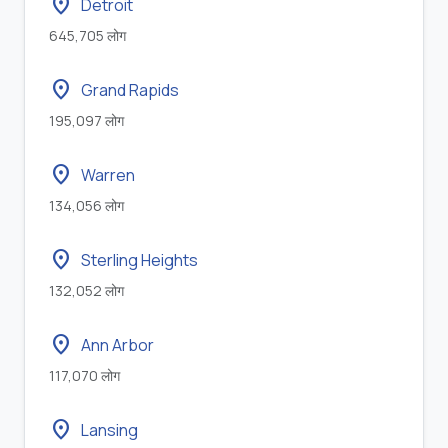
location_on
Detroit
645,705 लोग
location_on
Grand Rapids
195,097 लोग
location_on
Warren
134,056 लोग
location_on
Sterling Heights
132,052 लोग
location_on
Ann Arbor
117,070 लोग
location_on
Lansing