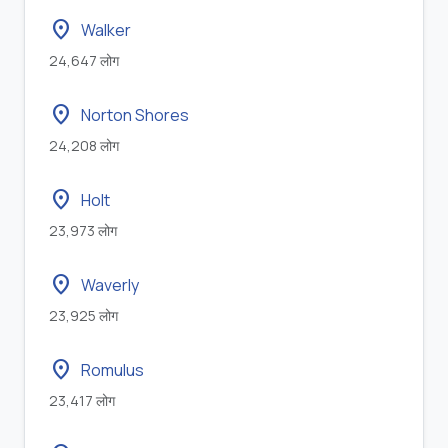
location_on
Walker
24,647 लोग
location_on
Norton Shores
24,208 लोग
location_on
Holt
23,973 लोग
location_on
Waverly
23,925 लोग
location_on
Romulus
23,417 लोग