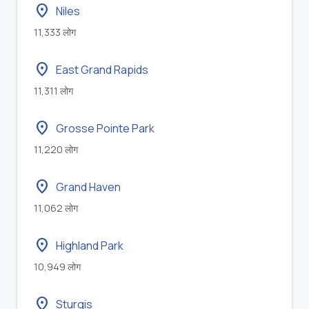
location_on
Niles
11,333 लोग
location_on
East Grand Rapids
11,311 लोग
location_on
Grosse Pointe Park
11,220 लोग
location_on
Grand Haven
11,062 लोग
location_on
Highland Park
10,949 लोग
location_on
Sturgis