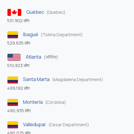
Québec
(Quebec)
531,902 लोग
Ibagué
(Tolima Department)
529,635 लोग
Atlanta
(जॉर्जिया)
510,823 लोग
Santa Marta
(Magdalena Department)
499,192 लोग
Montería
(Córdoba)
490,935 लोग
Valledupar
(Cesar Department)
490,075 लोग