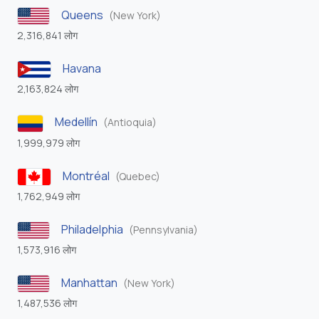
Queens
(New York)
2,316,841 लोग
Havana
2,163,824 लोग
Medellín
(Antioquia)
1,999,979 लोग
Montréal
(Quebec)
1,762,949 लोग
Philadelphia
(Pennsylvania)
1,573,916 लोग
Manhattan
(New York)
1,487,536 लोग