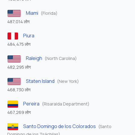
Miami
(Florida)
487,014 लोग
Piura
484,475 लोग
Raleigh
(North Carolina)
482,295 लोग
Staten Island
(New York)
468,730 लोग
Pereira
(Risaralda Department)
467,269 लोग
Santo Domingo de los Colorados
(Santo
Domingo de los Tsáchilas)