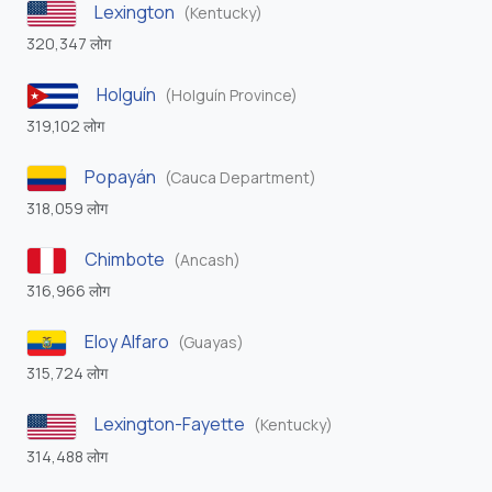
Lexington
(Kentucky)
320,347 लोग
Holguín
(Holguín Province)
319,102 लोग
Popayán
(Cauca Department)
318,059 लोग
Chimbote
(Ancash)
316,966 लोग
Eloy Alfaro
(Guayas)
315,724 लोग
Lexington-Fayette
(Kentucky)
314,488 लोग