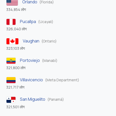
Orlando
(Florida)
334,854 लोग
Pucallpa
(Ucayali)
326,040 लोग
Vaughan
(Ontario)
323,103 लोग
Portoviejo
(Manabí)
321,800 लोग
Villavicencio
(Meta Department)
321,717 लोग
San Miguelito
(Panamá)
321,501 लोग