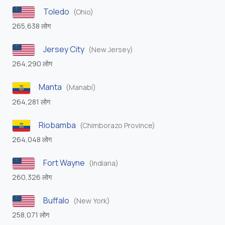
Toledo
(Ohio)
265,638 लोग
Jersey City
(New Jersey)
264,290 लोग
Manta
(Manabí)
264,281 लोग
Riobamba
(Chimborazo Province)
264,048 लोग
Fort Wayne
(Indiana)
260,326 लोग
Buffalo
(New York)
258,071 लोग