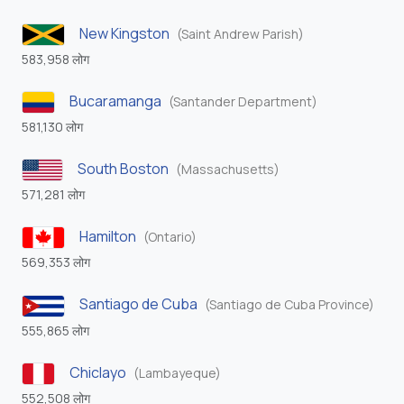
New Kingston
(Saint Andrew Parish)
583,958 लोग
Bucaramanga
(Santander Department)
581,130 लोग
South Boston
(Massachusetts)
571,281 लोग
Hamilton
(Ontario)
569,353 लोग
Santiago de Cuba
(Santiago de Cuba Province)
555,865 लोग
Chiclayo
(Lambayeque)
552,508 लोग