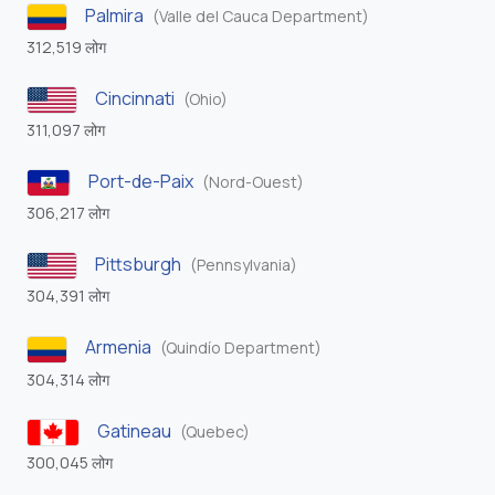
Palmira
(Valle del Cauca Department)
312,519 लोग
Cincinnati
(Ohio)
311,097 लोग
Port-de-Paix
(Nord-Ouest)
306,217 लोग
Pittsburgh
(Pennsylvania)
304,391 लोग
Armenia
(Quindío Department)
304,314 लोग
Gatineau
(Quebec)
300,045 लोग