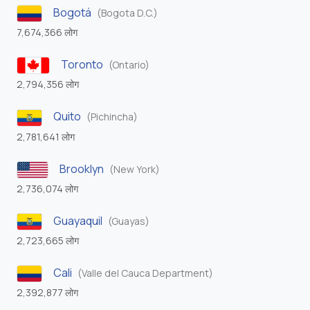
Bogotá
(Bogota D.C.)
7,674,366 लोग
Toronto
(Ontario)
2,794,356 लोग
Quito
(Pichincha)
2,781,641 लोग
Brooklyn
(New York)
2,736,074 लोग
Guayaquil
(Guayas)
2,723,665 लोग
Cali
(Valle del Cauca Department)
2,392,877 लोग