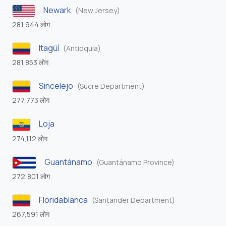
Newark
(New Jersey)
281,944 लोग
Itagüí
(Antioquia)
281,853 लोग
Sincelejo
(Sucre Department)
277,773 लोग
Loja
274,112 लोग
Guantánamo
(Guantánamo Province)
272,801 लोग
Floridablanca
(Santander Department)
267,591 लोग