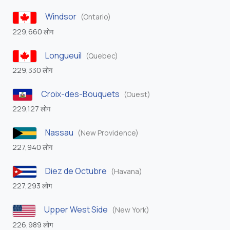
Windsor
(Ontario)
229,660 लोग
Longueuil
(Quebec)
229,330 लोग
Croix-des-Bouquets
(Ouest)
229,127 लोग
Nassau
(New Providence)
227,940 लोग
Diez de Octubre
(Havana)
227,293 लोग
Upper West Side
(New York)
226,989 लोग