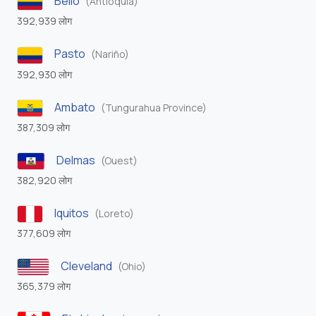
Bello
(Antioquia)
392,939 लोग
Pasto
(Nariño)
392,930 लोग
Ambato
(Tungurahua Province)
387,309 लोग
Delmas
(Ouest)
382,920 लोग
Iquitos
(Loreto)
377,609 लोग
Cleveland
(Ohio)
365,379 लोग