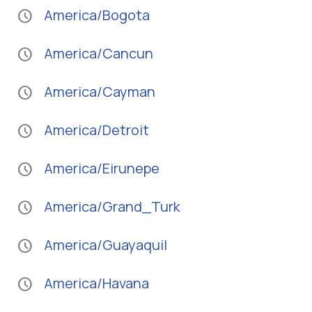
America/Bogota
schedule
America/Cancun
schedule
America/Cayman
schedule
America/Detroit
schedule
America/Eirunepe
schedule
America/Grand_Turk
schedule
America/Guayaquil
schedule
America/Havana
schedule