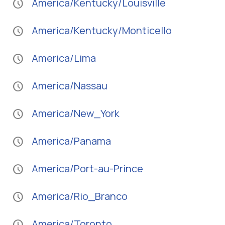
America/Kentucky/Louisville
schedule
America/Kentucky/Monticello
schedule
America/Lima
schedule
America/Nassau
schedule
America/New_York
schedule
America/Panama
schedule
America/Port-au-Prince
schedule
America/Rio_Branco
schedule
America/Toronto
schedule