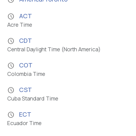
ACT
schedule
Acre Time
CDT
schedule
Central Daylight Time (North America)
COT
schedule
Colombia Time
CST
schedule
Cuba Standard Time
ECT
schedule
Ecuador Time