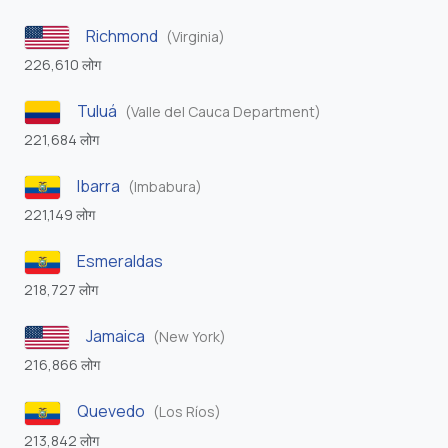
Richmond
(Virginia)
226,610 लोग
Tuluá
(Valle del Cauca Department)
221,684 लोग
Ibarra
(Imbabura)
221,149 लोग
Esmeraldas
218,727 लोग
Jamaica
(New York)
216,866 लोग
Quevedo
(Los Ríos)
213,842 लोग