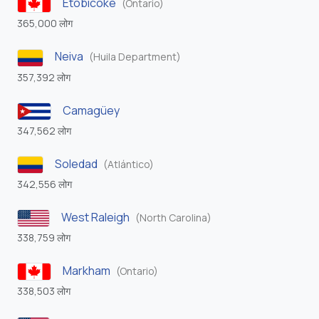
Etobicoke
(Ontario)
365,000 लोग
Neiva
(Huila Department)
357,392 लोग
Camagüey
347,562 लोग
Soledad
(Atlántico)
342,556 लोग
West Raleigh
(North Carolina)
338,759 लोग
Markham
(Ontario)
338,503 लोग