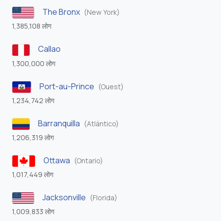
The Bronx
(New York)
1,385,108 लोग
Callao
1,300,000 लोग
Port-au-Prince
(Ouest)
1,234,742 लोग
Barranquilla
(Atlántico)
1,206,319 लोग
Ottawa
(Ontario)
1,017,449 लोग
Jacksonville
(Florida)
1,009,833 लोग