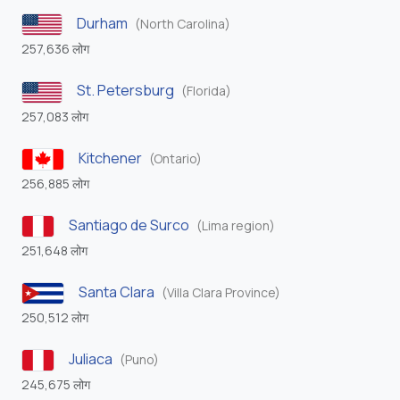
Durham
(North Carolina)
257,636 लोग
St. Petersburg
(Florida)
257,083 लोग
Kitchener
(Ontario)
256,885 लोग
Santiago de Surco
(Lima region)
251,648 लोग
Santa Clara
(Villa Clara Province)
250,512 लोग
Juliaca
(Puno)
245,675 लोग