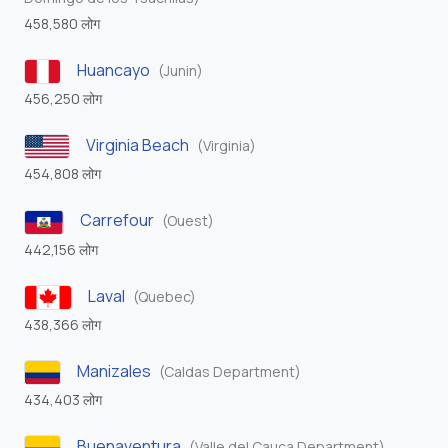
458,580 लोग
Huancayo
(Junin)
456,250 लोग
Virginia Beach
(Virginia)
454,808 लोग
Carrefour
(Ouest)
442,156 लोग
Laval
(Quebec)
438,366 लोग
Manizales
(Caldas Department)
434,403 लोग
Buenaventura
(Valle del Cauca Department)