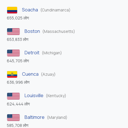
Soacha
(Cundinamarca)
655,025 लोग
Boston
(Massachusetts)
653,833 लोग
Detroit
(Michigan)
645,705 लोग
Cuenca
(Azuay)
636,996 लोग
Louisville
(Kentucky)
624,444 लोग
Baltimore
(Maryland)
585,708 लोग