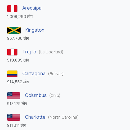
Arequipa
1,008,290 लोग
Kingston
937,700 लोग
Trujillo
(La Libertad)
919,899 लोग
Cartagena
(Bolívar)
914,552 लोग
Columbus
(Ohio)
913,175 लोग
Charlotte
(North Carolina)
911,311 लोग