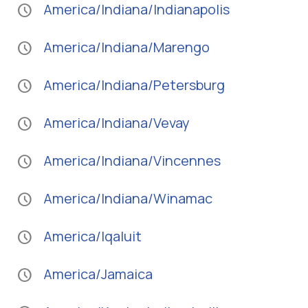
America/Indiana/Indianapolis
schedule
America/Indiana/Marengo
schedule
America/Indiana/Petersburg
schedule
America/Indiana/Vevay
schedule
America/Indiana/Vincennes
schedule
America/Indiana/Winamac
schedule
America/Iqaluit
schedule
America/Jamaica
schedule