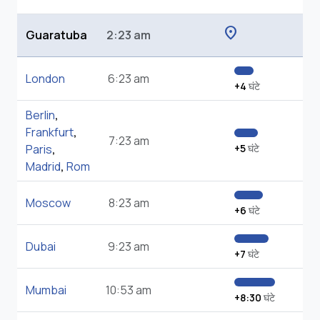
location_on
Guaratuba
2:23 am
London
6:23 am
+4
घंटे
Berlin
,
Frankfurt
,
7:23 am
Paris
,
+5
घंटे
Madrid
,
Rom
Moscow
8:23 am
+6
घंटे
Dubai
9:23 am
+7
घंटे
Mumbai
10:53 am
+8:30
घंटे