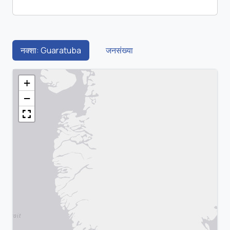
नक्शा: Guaratuba
जनसंख्या
+
−