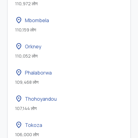
110,972 लोग
location_on
Mbombela
110,159 लोग
location_on
Orkney
110,052 लोग
location_on
Phalaborwa
109,468 लोग
location_on
Thohoyandou
107,144 लोग
location_on
Tokoza
106,000 लोग