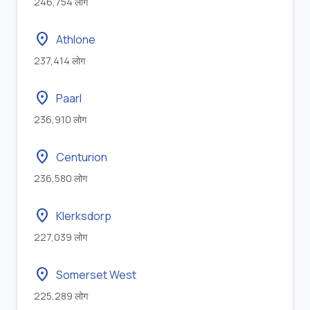
246,754 लोग
location_on
Athlone
237,414 लोग
location_on
Paarl
236,910 लोग
location_on
Centurion
236,580 लोग
location_on
Klerksdorp
227,039 लोग
location_on
Somerset West
225,289 लोग