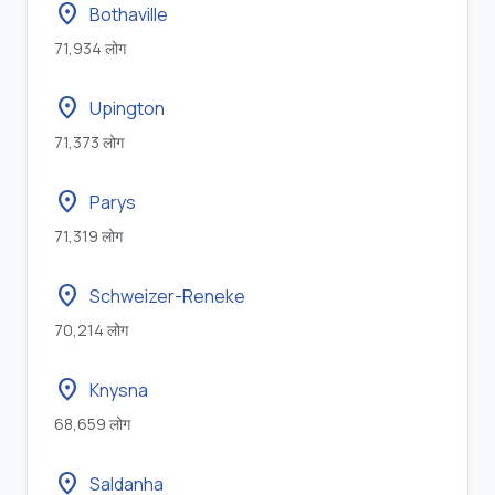
location_on
Bothaville
71,934 लोग
location_on
Upington
71,373 लोग
location_on
Parys
71,319 लोग
location_on
Schweizer-Reneke
70,214 लोग
location_on
Knysna
68,659 लोग
location_on
Saldanha