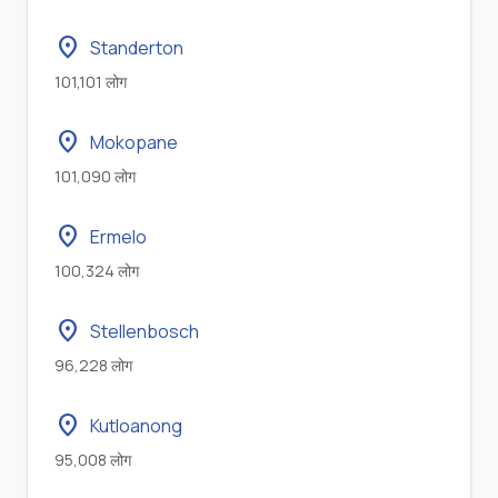
location_on
Standerton
101,101 लोग
location_on
Mokopane
101,090 लोग
location_on
Ermelo
100,324 लोग
location_on
Stellenbosch
96,228 लोग
location_on
Kutloanong
95,008 लोग