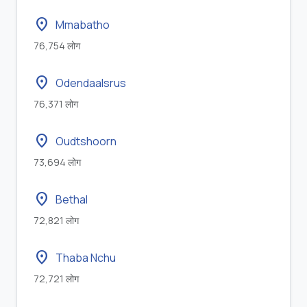
location_on
Mmabatho
76,754 लोग
location_on
Odendaalsrus
76,371 लोग
location_on
Oudtshoorn
73,694 लोग
location_on
Bethal
72,821 लोग
location_on
Thaba Nchu
72,721 लोग