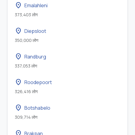
location_on
Emalahleni
373,403 लोग
location_on
Diepsloot
350,000 लोग
location_on
Randburg
337,053 लोग
location_on
Roodepoort
326,416 लोग
location_on
Botshabelo
309,714 लोग
location_on
Brakpan