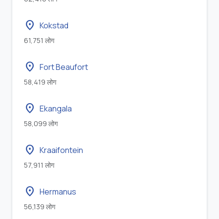
location_on
Kokstad
61,751 लोग
location_on
Fort Beaufort
58,419 लोग
location_on
Ekangala
58,099 लोग
location_on
Kraaifontein
57,911 लोग
location_on
Hermanus
56,139 लोग