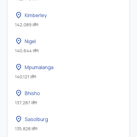
location_on
Kimberley
142,089 लोग
location_on
Nigel
140,644 लोग
location_on
Mpumalanga
140,121 लोग
location_on
Bhisho
137,287 लोग
location_on
Sasolburg
135,828 लोग