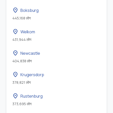
location_on
Boksburg
445,168 लोग
location_on
Welkom
431,944 लोग
location_on
Newcastle
404,838 लोग
location_on
Krugersdorp
378,821 लोग
location_on
Rustenburg
373,695 लोग