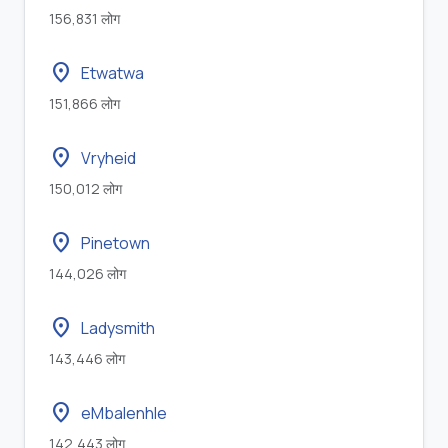
156,831 लोग
location_on
Etwatwa
151,866 लोग
location_on
Vryheid
150,012 लोग
location_on
Pinetown
144,026 लोग
location_on
Ladysmith
143,446 लोग
location_on
eMbalenhle
142,443 लोग