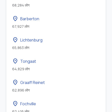
68,284 लोग
location_on
Barberton
67,927 लोग
location_on
Lichtenburg
65,863 लोग
location_on
Tongaat
64,829 लोग
location_on
Graaff Reinet
62,896 लोग
location_on
Fochville
62,416 लोग