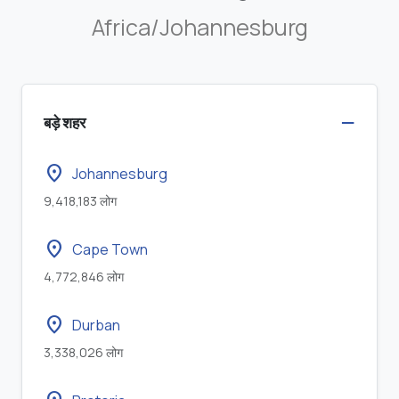
Africa/Johannesburg
बड़े शहर
location_on
Johannesburg
9,418,183 लोग
location_on
Cape Town
4,772,846 लोग
location_on
Durban
3,338,026 लोग