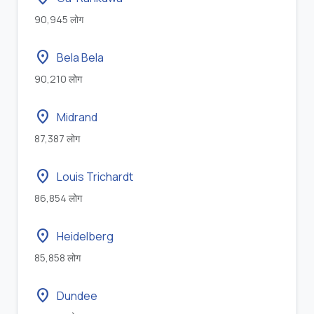
90,945 लोग
location_on
Bela Bela
90,210 लोग
location_on
Midrand
87,387 लोग
location_on
Louis Trichardt
86,854 लोग
location_on
Heidelberg
85,858 लोग
location_on
Dundee