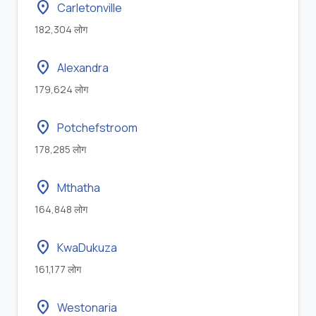
location_on
Carletonville
182,304 लोग
location_on
Alexandra
179,624 लोग
location_on
Potchefstroom
178,285 लोग
location_on
Mthatha
164,848 लोग
location_on
KwaDukuza
161,177 लोग
location_on
Westonaria