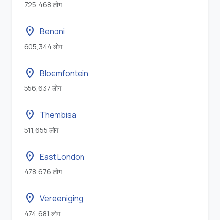
725,468 लोग
location_on
Benoni
605,344 लोग
location_on
Bloemfontein
556,637 लोग
location_on
Thembisa
511,655 लोग
location_on
East London
478,676 लोग
location_on
Vereeniging
474,681 लोग