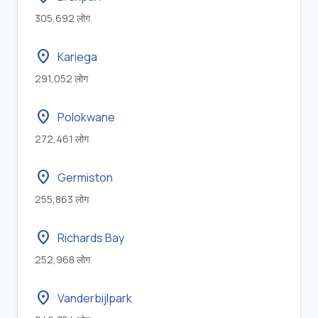
305,692 लोग
location_on
Kariega
291,052 लोग
location_on
Polokwane
272,461 लोग
location_on
Germiston
255,863 लोग
location_on
Richards Bay
252,968 लोग
location_on
Vanderbijlpark