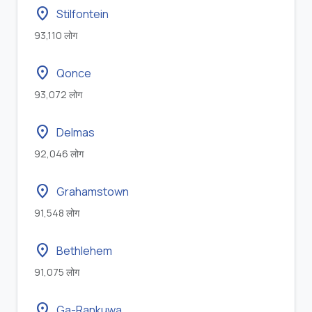
location_on
Stilfontein
93,110 लोग
location_on
Qonce
93,072 लोग
location_on
Delmas
92,046 लोग
location_on
Grahamstown
91,548 लोग
location_on
Bethlehem
91,075 लोग
location_on
Ga-Rankuwa