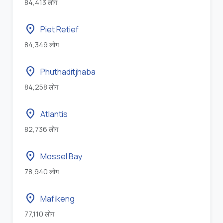
84,413 लोग
location_on
Piet Retief
84,349 लोग
location_on
Phuthaditjhaba
84,258 लोग
location_on
Atlantis
82,736 लोग
location_on
Mossel Bay
78,940 लोग
location_on
Mafikeng
77,110 लोग