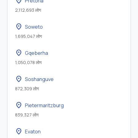
location_on
Pretoria
2,112,693 लोग
location_on
Soweto
1,695,047 लोग
location_on
Gqeberha
1,050,078 लोग
location_on
Soshanguve
872,309 लोग
location_on
Pietermaritzburg
839,327 लोग
location_on
Evaton