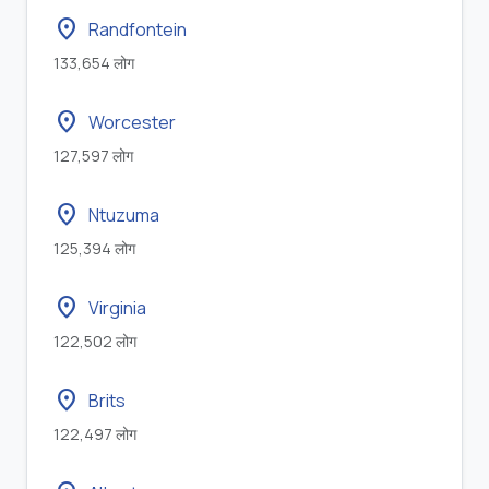
location_on
Randfontein
133,654 लोग
location_on
Worcester
127,597 लोग
location_on
Ntuzuma
125,394 लोग
location_on
Virginia
122,502 लोग
location_on
Brits
122,497 लोग