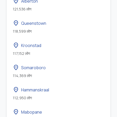
location_on
Alberton
121,536 लोग
location_on
Queenstown
118,599 लोग
location_on
Kroonstad
117,152 लोग
location_on
Somaroboro
114,369 लोग
location_on
Hammanskraal
112,950 लोग
location_on
Mabopane