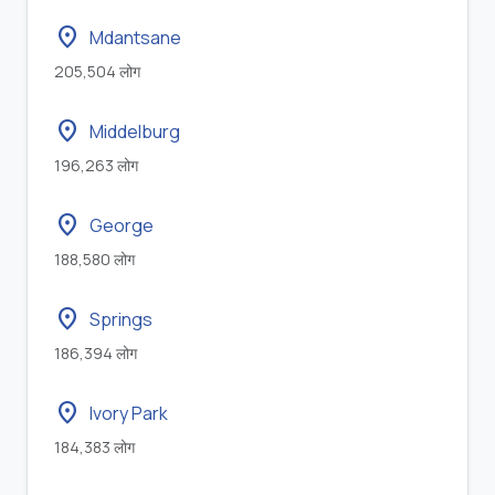
location_on
Mdantsane
205,504 लोग
location_on
Middelburg
196,263 लोग
location_on
George
188,580 लोग
location_on
Springs
186,394 लोग
location_on
Ivory Park
184,383 लोग