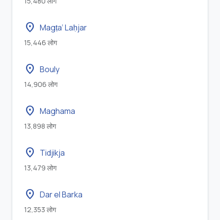
15,480 लोग
location_on
Magṭa‘ Laḥjar
15,446 लोग
location_on
Bouly
14,906 लोग
location_on
Maghama
13,898 लोग
location_on
Tidjikja
13,479 लोग
location_on
Dar el Barka
12,353 लोग