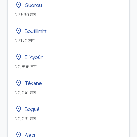
location_on
Guerou
27,590 लोग
location_on
Boutilimitt
27,170 लोग
location_on
El ’Ayoûn
22,896 लोग
location_on
Tékane
22,041 लोग
location_on
Bogué
20,291 लोग
location_on
Aleg