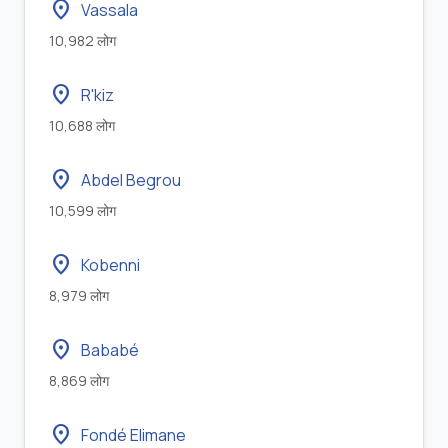
location_on
Vassala
10,982 लोग
location_on
R'kiz
10,688 लोग
location_on
Abdel Begrou
10,599 लोग
location_on
Kobenni
8,979 लोग
location_on
Bababé
8,869 लोग
location_on
Fondé Elimane