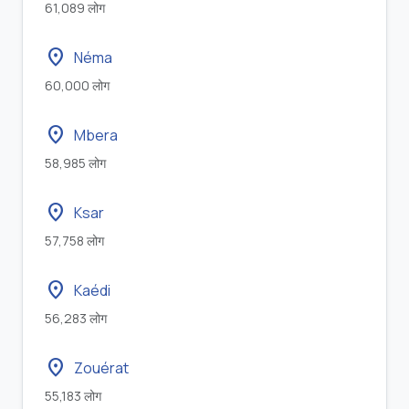
61,089 लोग
location_on
Néma
60,000 लोग
location_on
Mbera
58,985 लोग
location_on
Ksar
57,758 लोग
location_on
Kaédi
56,283 लोग
location_on
Zouérat
55,183 लोग