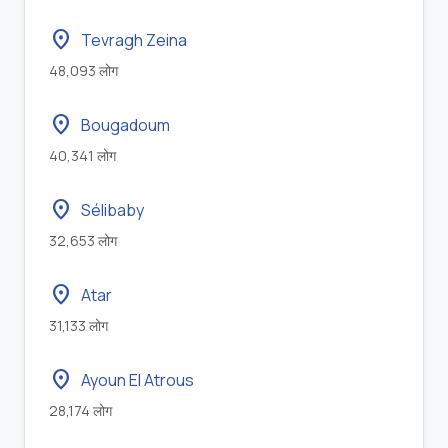
location_on
Tevragh Zeina
48,093 लोग
location_on
Bougadoum
40,341 लोग
location_on
Sélibaby
32,653 लोग
location_on
Atar
31,133 लोग
location_on
Ayoun El Atrous
28,174 लोग