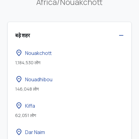
Africa/Nouakchott
बड़े शहर
location_on
Nouakchott
1,184,530 लोग
location_on
Nouadhibou
146,048 लोग
location_on
Kiffa
62,051 लोग
location_on
Dar Naim