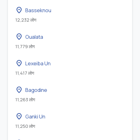
location_on
Basseknou
12,232 लोग
location_on
Oualata
11,779 लोग
location_on
Lexeiba Un
11,417 लोग
location_on
Bagodine
11,263 लोग
location_on
Ganki Un
11,250 लोग