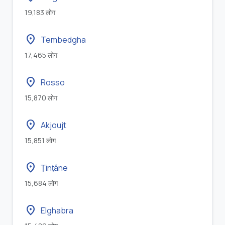
19,183 लोग
location_on
Tembedgha
17,465 लोग
location_on
Rosso
15,870 लोग
location_on
Akjoujt
15,851 लोग
location_on
Ṭinṭâne
15,684 लोग
location_on
Elghabra