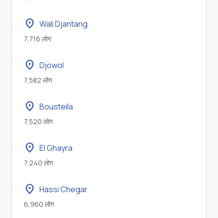
location_on
Wali Djantang
7,716 लोग
location_on
Djowol
7,582 लोग
location_on
Bousteila
7,520 लोग
location_on
El Ghayra
7,240 लोग
location_on
Hassi Chegar
6,960 लोग