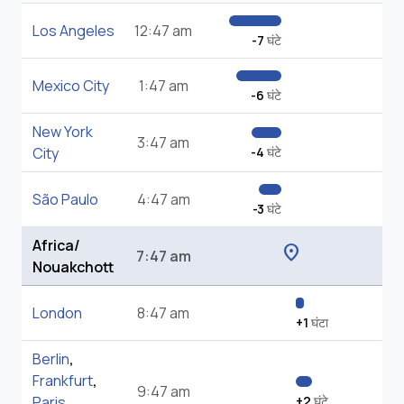
Los Angeles
12:47 am
-7
घंटे
Mexico City
1:47 am
-6
घंटे
New York
3:47 am
City
-4
घंटे
São Paulo
4:47 am
-3
घंटे
Africa/
location_on
7:47 am
Nouakchott
London
8:47 am
+1
घंटा
Berlin
,
Frankfurt
,
9:47 am
Paris
,
+2
घंटे