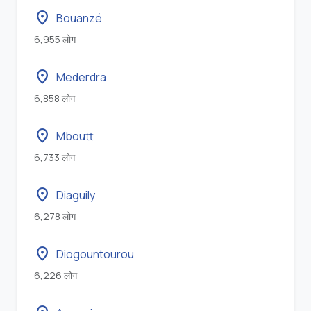
location_on
Bouanzé
6,955 लोग
location_on
Mederdra
6,858 लोग
location_on
Mboutt
6,733 लोग
location_on
Diaguily
6,278 लोग
location_on
Diogountourou
6,226 लोग