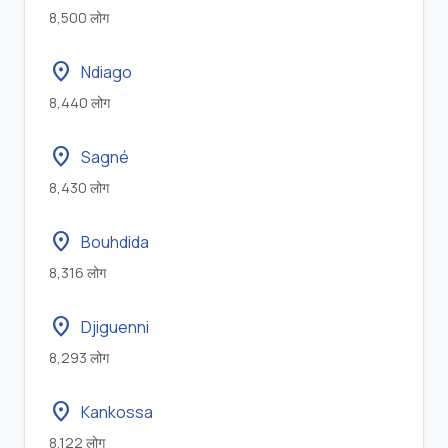
8,500 लोग
location_on
Ndiago
8,440 लोग
location_on
Sagné
8,430 लोग
location_on
Bouhdida
8,316 लोग
location_on
Djiguenni
8,293 लोग
location_on
Kankossa
8,122 लोग