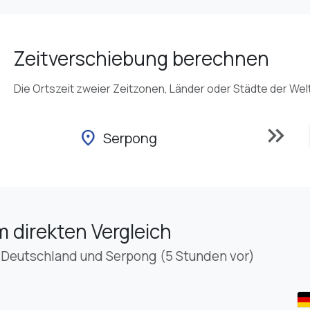
Zeitverschiebung berechnen
Die Ortszeit zweier Zeitzonen, Länder oder Städte der Wel
keyboard_double_arrow_right
location_on
Serpong
m direkten Vergleich
 Deutschland und Serpong (5 Stunden vor)