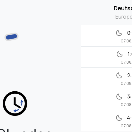
Deuts
Europe
bedtime
0
07.08
bedtime
1
07.08
bedtime
2
07.08
bedtime
3
07.08
bedtime
4
07.08