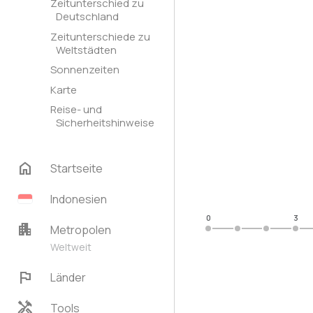
Zeitunterschied zu
Deutschland
Zeitunterschiede zu
Weltstädten
Sonnenzeiten
Karte
Reise- und
Sicherheitshinweise
home
Startseite
Indonesien
0
3
apartment
Metropolen
Weltweit
flag
Länder
handyman
Tools