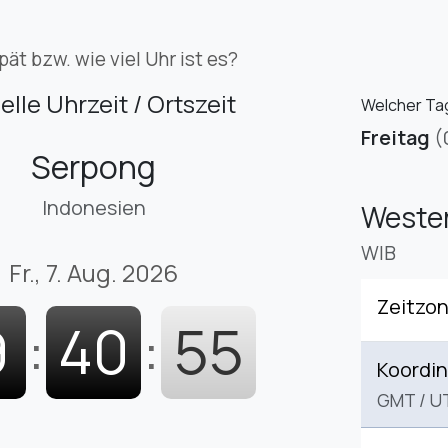
pät bzw. wie viel Uhr ist es?
elle Uhrzeit / Ortszeit
Welcher Tag
Freitag
(
Serpong
Indonesien
Wester
WIB
Fr., 7. Aug. 2026
Zeitzo
9
:
40
:
56
Koordin
GMT
/
U