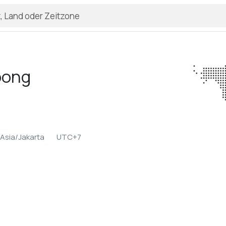
pong
Asia/Jakarta
UTC+7