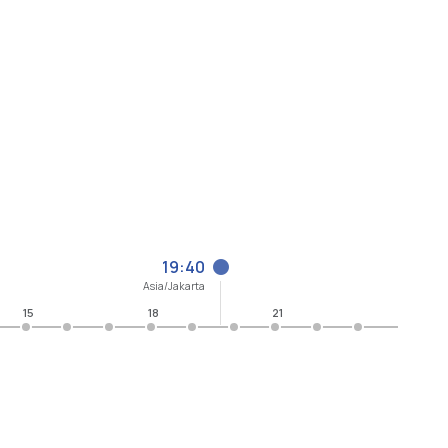
19:40
Asia/Jakarta
15
18
21