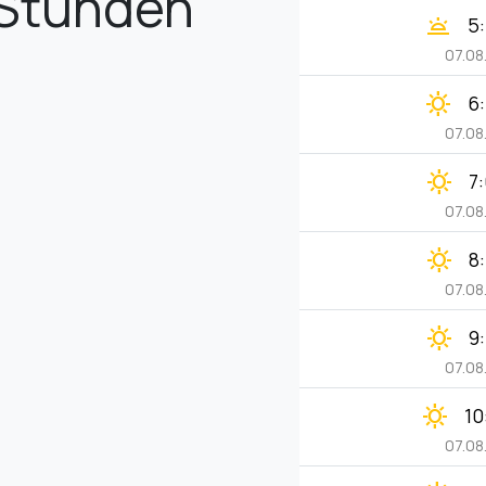
Stunden
wb_twilight
5
07.08
clear_day
6
07.08
clear_day
7
07.08
clear_day
8
07.08
clear_day
9
07.08
clear_day
10
07.08