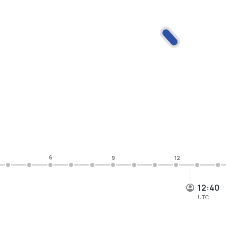
6
9
12
12:40
UTC