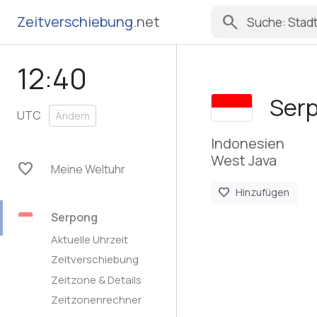
search
Zeitverschiebung
.net
12:40
Ser
UTC
Ändern
Indonesien
West Java
favorite
Meine Weltuhr
favorite
Hinzufügen
Serpong
Aktuelle Uhrzeit
Zeitverschiebung
Zeitzone & Details
Zeitzonenrechner