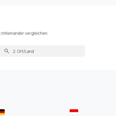
t miteinander vergleichen.
search