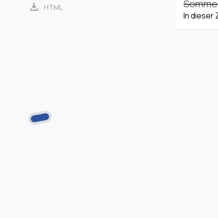
Sommerz
download
HTML
In dieser