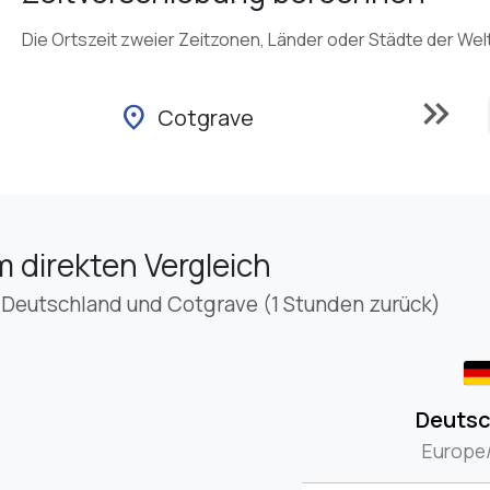
Die Ortszeit zweier Zeitzonen, Länder oder Städte der Wel
keyboard_double_arrow_right
location_on
Cotgrave
m direkten Vergleich
 Deutschland und Cotgrave (1 Stunden zurück)
Deutsc
Europe/