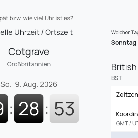
pät bzw. wie viel Uhr ist es?
elle Uhrzeit / Ortszeit
Welcher Tag
Sonntag
Cotgrave
Großbritannien
Britis
BST
So., 9. Aug. 2026
Zeitzo
9
:
28
:
54
Koordin
GMT
/
U