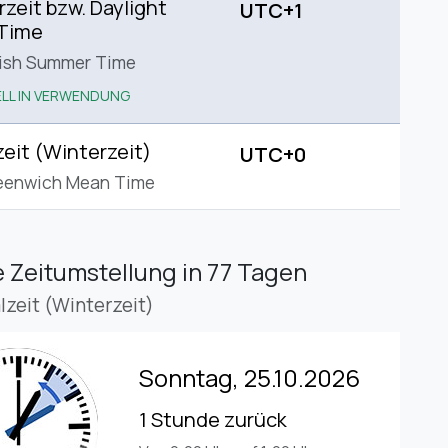
eit bzw. Daylight
UTC+1
 Time
tish Summer Time
LL IN VERWENDUNG
eit (Winterzeit)
UTC+0
eenwich Mean Time
 Zeitumstellung
in 77 Tagen
lzeit (Winterzeit)
Sonntag, 25.10.2026
1 Stunde zurück