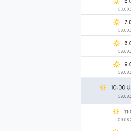
clear_day
6:
09.08
clear_day
7:
09.08
clear_day
8:
09.08
clear_day
9:
09.08
10:00 U
clear_day
09.08
clear_day
11
09.08