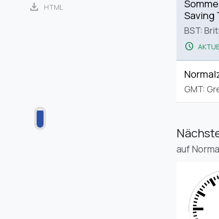
Sommerz
download
HTML
Saving
BST: Bri
schedule
AKTUE
Normalz
GMT: Gr
Nächste
auf Norma