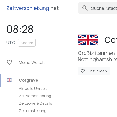
search
Zeitverschiebung
.net
08:28
Co
UTC
Ändern
Großbritannien
Nottinghamshire
favorite
Meine Weltuhr
favorite
Hinzufügen
Cotgrave
Aktuelle Uhrzeit
Zeitverschiebung
Zeitzone & Details
Zeitumstellung