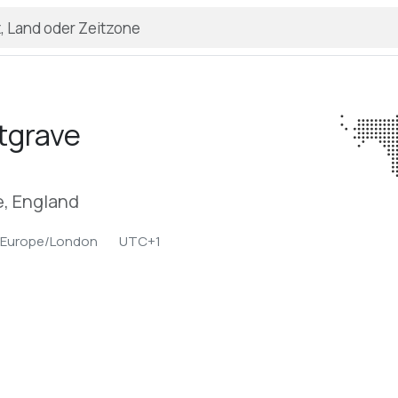
tgrave
, England
Europe/London
UTC+1