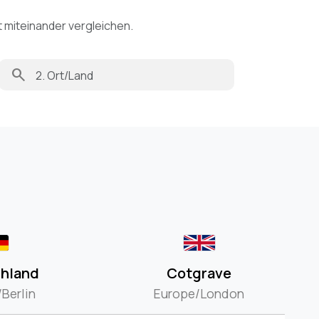
t miteinander vergleichen.
search
hland
Cotgrave
Berlin
Europe/London