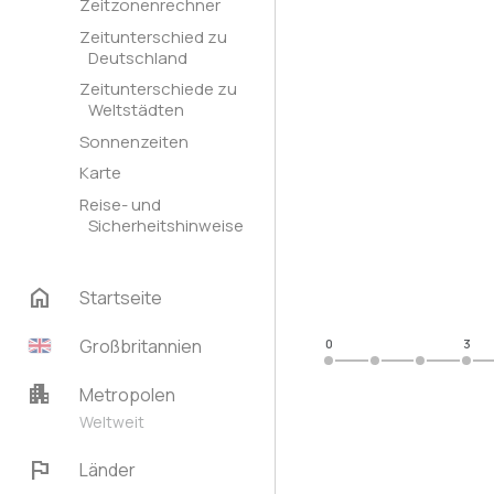
Zeitzonenrechner
Zeitunterschied zu
Deutschland
Zeitunterschiede zu
Weltstädten
Sonnenzeiten
Karte
Reise- und
Sicherheitshinweise
home
Startseite
Großbritannien
0
3
apartment
Metropolen
Weltweit
flag
Länder