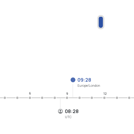
09:28
Europe/London
6
9
12
08:28
UTC