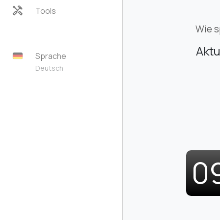
handyman
Tools
Wie s
Aktu
Sprache
Deutsch
0