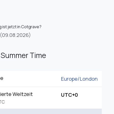
 ist jetzt in Cotgrave?
(09.08.2026)
h Summer Time
ne
Europe/
London
ierte Weltzeit
UTC+0
TC