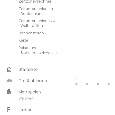
Zeitzonenrechner
Zeitunterschied zu
Deutschland
Zeitunterschiede zu
Weltstädten
Sonnenzeiten
Karte
Reise- und
Sicherheitshinweise
home
Startseite
Großbritannien
0
3
apartment
Metropolen
Weltweit
flag
Länder