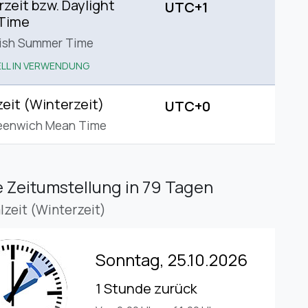
eit bzw. Daylight
UTC+1
 Time
tish Summer Time
LL IN VERWENDUNG
eit (Winterzeit)
UTC+0
eenwich Mean Time
 Zeitumstellung
in 79 Tagen
lzeit (Winterzeit)
Sonntag, 25.10.2026
1 Stunde zurück