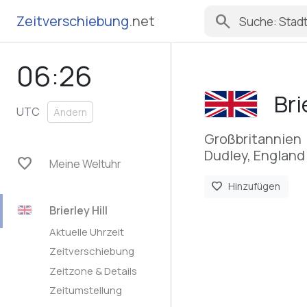
search
Zeitverschiebung
.net
06:26
Bri
UTC
Ändern
Großbritannien
Dudley, England
favorite
Meine Weltuhr
favorite
Hinzufügen
Brierley Hill
Aktuelle Uhrzeit
Zeitverschiebung
Zeitzone & Details
Zeitumstellung