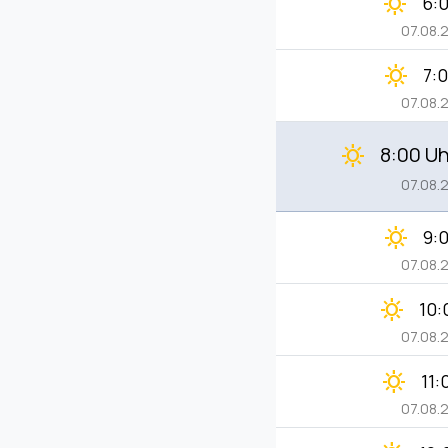
clear_day
6:
07.08.
clear_day
7:
07.08.
8:00 Uh
clear_day
07.08.
clear_day
9:
07.08.
clear_day
10:
07.08.
clear_day
11:
07.08.