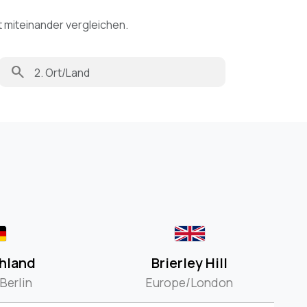
t miteinander vergleichen.
search
hland
Brierley Hill
Berlin
Europe/London