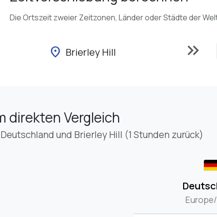
Die Ortszeit zweier Zeitzonen, Länder oder Städte der Wel
keyboard_double_arrow_right
location_on
Brierley Hill
m direkten Vergleich
Deutschland und Brierley Hill (1 Stunden zurück)
Deutsc
Europe/