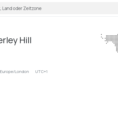
erley Hill
Europe/London
UTC+1