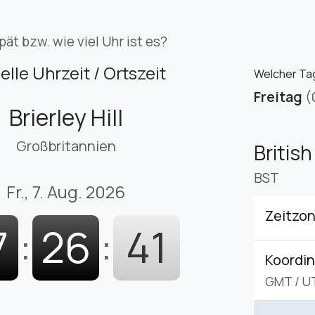
pät bzw. wie viel Uhr ist es?
elle Uhrzeit / Ortszeit
Welcher Tag i
Freitag
(
Brierley Hill
Großbritannien
Britis
BST
Fr., 7. Aug. 2026
Zeitzo
7
:
26
:
42
Koordin
GMT
/
U