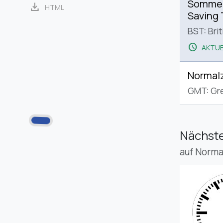
Sommerz
download
HTML
Saving
BST: Bri
schedule
AKTUE
Normalz
GMT: Gr
Nächste
auf Norma