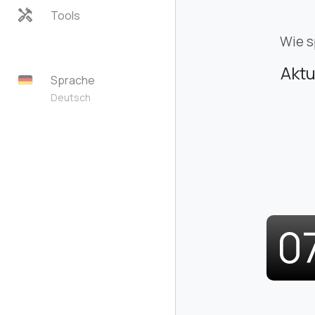
handyman
Tools
Wie s
Aktu
Sprache
Deutsch
0