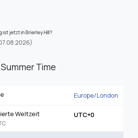
st jetzt in Brierley Hill?
07.08.2026)
h Summer Time
ne
Europe/
London
ierte Weltzeit
UTC+0
TC