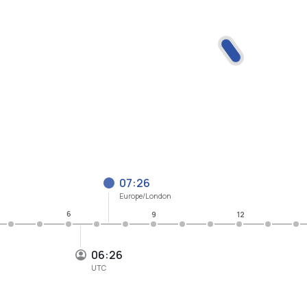
07:26
Europe/London
6
9
12
06:26
UTC