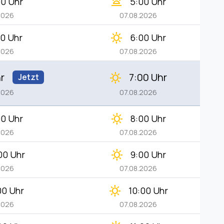
wb_twilight
00 Uhr
5:00 Uhr
2026
07.08.2026
clear_day
00 Uhr
6:00 Uhr
2026
07.08.2026
r
7:00 Uhr
clear_day
Jetzt
2026
07.08.2026
clear_day
00 Uhr
8:00 Uhr
2026
07.08.2026
clear_day
00 Uhr
9:00 Uhr
2026
07.08.2026
clear_day
00 Uhr
10:00 Uhr
2026
07.08.2026