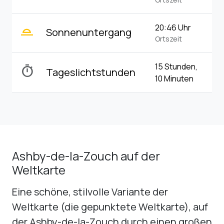
wb_twilight_2
20:46 Uhr
Sonnenuntergang
Ortszeit
15 Stunden,
timer
Tageslichtstunden
10 Minuten
Ashby-de-la-Zouch auf der
Weltkarte
Eine schöne, stilvolle Variante der
Weltkarte (die gepunktete Weltkarte), auf
der Ashby-de-la-Zouch durch einen großen