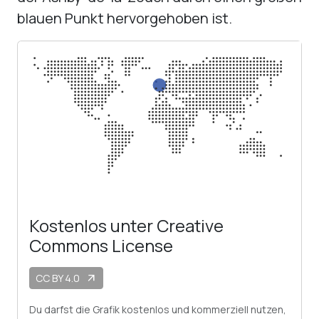
blauen Punkt hervorgehoben ist.
Kostenlos unter Creative
Commons License
CC BY 4.0
arrow_outward
Du darfst die Grafik kostenlos und kommerziell nutzen,