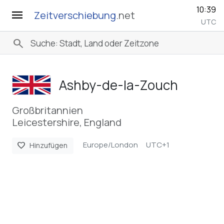
10:39
menu
Zeitverschiebung
.net
UTC
search
Ashby-de-la-Zouch
Großbritannien
Leicestershire, England
Europe/London
UTC+1
favorite
Hinzufügen