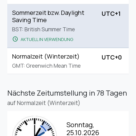
Sommerzeit bzw. Daylight
UTC+1
Saving Time
BST: British Summer Time
schedule
AKTUELL IN VERWENDUNG
Normalzeit (Winterzeit)
UTC+0
GMT: Greenwich Mean Time
Nächste Zeitumstellung
in 78 Tagen
auf Normalzeit (Winterzeit)
Sonntag,
25.10.2026