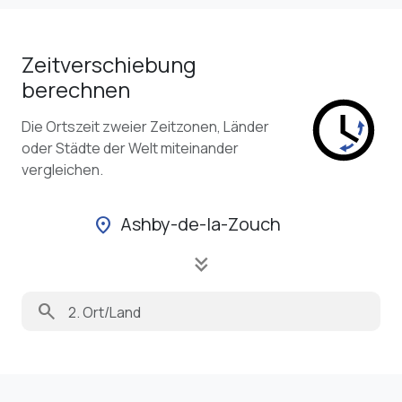
Zeitverschiebung
berechnen
Die Ortszeit zweier Zeitzonen, Länder
oder Städte der Welt miteinander
vergleichen.
Ashby-de-la-Zouch
location_on
keyboard_double_arrow_down
search