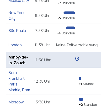
Mexico City
4:38 Uhr
-7
Stunden
New York
6:38 Uhr
City
-5
Stunden
São Paulo
7:38 Uhr
-4
Stunden
London
11:38 Uhr
Keine Zeitverschiebung
Ashby-de-
location_on
11:38 Uhr
la-Zouch
Berlin
,
Frankfurt
,
12:38 Uhr
Paris
,
+1
Stunde
Madrid
,
Rom
Moscow
13:38 Uhr
+2
Stunden