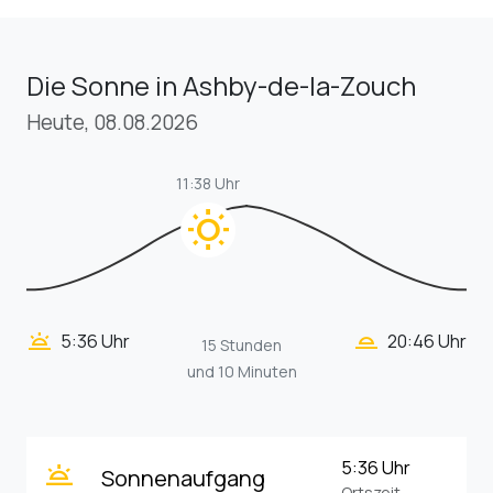
Die Sonne in Ashby-de-la-Zouch
Heute, 08.08.2026
11:38 Uhr
wb_sunny
wb_twilight_2
wb_twilight
5:36 Uhr
20:46 Uhr
15 Stunden
und 10 Minuten
wb_twilight
5:36 Uhr
Sonnenaufgang
Ortszeit