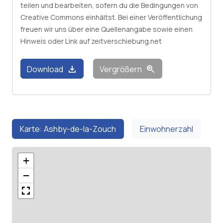
teilen und bearbeiten, sofern du die Bedingungen von
Creative Commons einhältst. Bei einer Veröffentlichung
freuen wir uns über eine Quellenangabe sowie einen
Hinweis oder Link auf zeitverschiebung.net
download
zoom_in
Download
Vergrößern
Karte: Ashby-de-la-Zouch
Einwohnerzahl
+
−