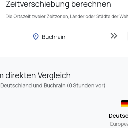
Zeitverschiebung berechnen
Die Ortszeit zweier Zeitzonen, Länder oder Städte der Wel
keyboard_double_arrow_right
location_on
Buchrain
m direkten Vergleich
 Deutschland und Buchrain (0 Stunden vor)
Deutsc
Europe/