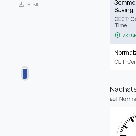
Sommerz
download
HTML
Saving
CEST: C
Time
schedule
AKTUE
Normalz
CET: Cen
Nächste
auf Norma