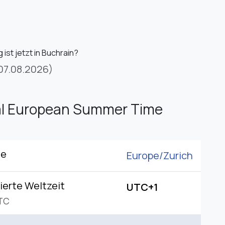
ist jetzt in Buchrain?
07.08.2026)
al European Summer Time
ne
Europe/
Zurich
ierte Weltzeit
UTC+1
TC