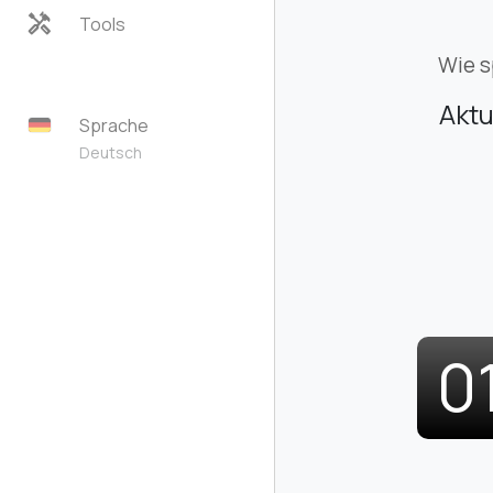
handyman
Tools
Wie s
Aktu
Sprache
Deutsch
0