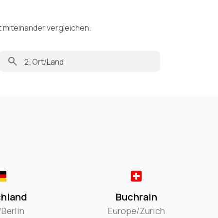
t miteinander vergleichen.
search
hland
Buchrain
Berlin
Europe/Zurich