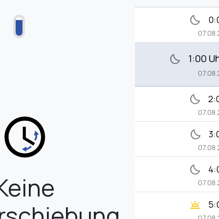
bedtime
0:
07.08
1:00 U
bedtime
07.08
bedtime
2:
07.08
bedtime
3:
07.08
bedtime
4:
Keine
07.08
wb_twilight
5:
erschiebung
07.08