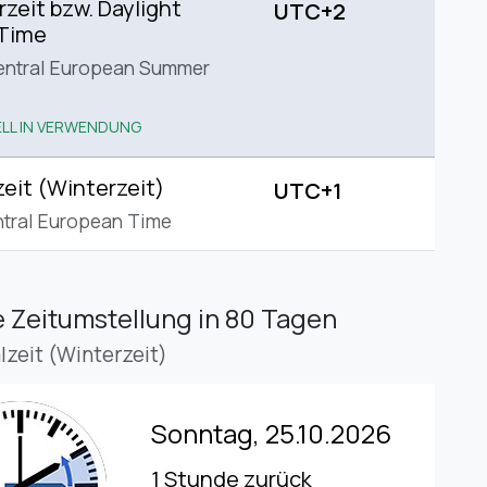
eit bzw. Daylight
UTC+2
 Time
entral European Summer
LL IN VERWENDUNG
eit (Winterzeit)
UTC+1
tral European Time
 Zeitumstellung
in 80 Tagen
lzeit (Winterzeit)
Sonntag, 25.10.2026
1 Stunde zurück