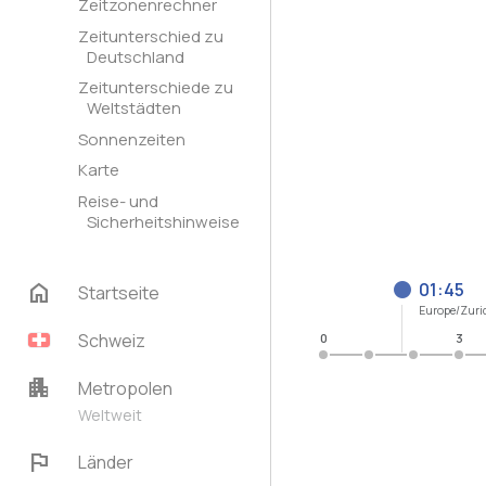
Zeitzonenrechner
Zeitunterschied zu
Deutschland
Zeitunterschiede zu
Weltstädten
Sonnenzeiten
Karte
Reise- und
Sicherheitshinweise
home
01:45
Startseite
Europe/Zuri
Schweiz
0
3
apartment
Metropolen
Weltweit
flag
Länder