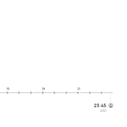
15
18
21
23:45
UTC