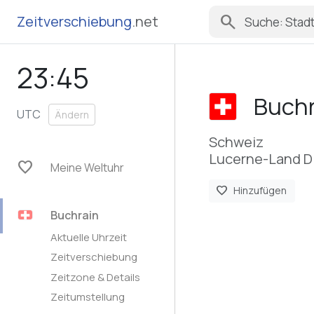
search
Zeitverschiebung
.net
23:45
Buchr
UTC
Ändern
Schweiz
Lucerne-Land Di
favorite
Meine Weltuhr
favorite
Hinzufügen
Buchrain
Aktuelle Uhrzeit
Zeitverschiebung
Zeitzone & Details
Zeitumstellung