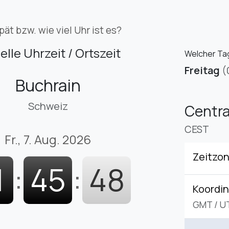
pät bzw. wie viel Uhr ist es?
elle Uhrzeit / Ortszeit
Welcher Tag 
Freitag
(
Buchrain
Schweiz
Centr
CEST
Fr., 7. Aug. 2026
Zeitzo
1
:
45
:
49
Koordin
GMT
/
U