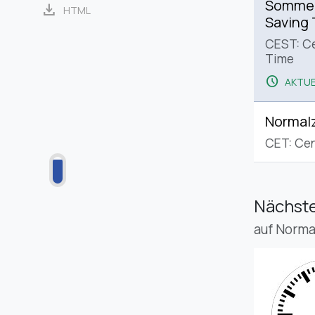
Sommerz
download
HTML
Saving
CEST: C
Time
schedule
AKTUE
Normalz
CET: Cen
Nächste
auf Norma