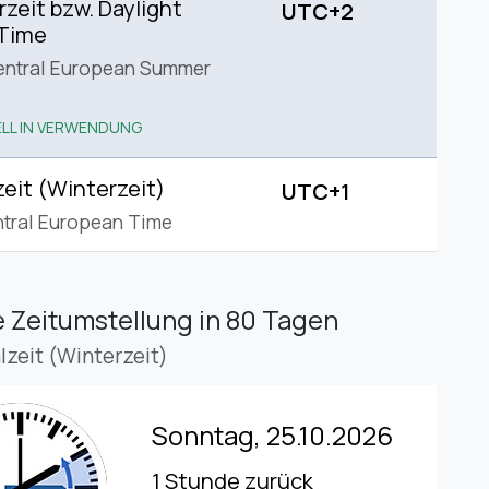
eit bzw. Daylight
UTC+2
 Time
entral European Summer
LL IN VERWENDUNG
eit (Winterzeit)
UTC+1
tral European Time
 Zeitumstellung
in 80 Tagen
lzeit (Winterzeit)
Sonntag, 25.10.2026
1 Stunde zurück