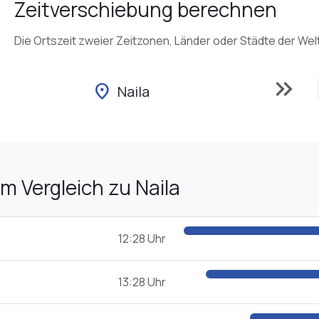
Zeitverschiebung berechnen
Die Ortszeit zweier Zeitzonen, Länder oder Städte der Wel
keyboard_double_arrow_right
location_on
Naila
im Vergleich zu Naila
12:28 Uhr
13:28 Uhr