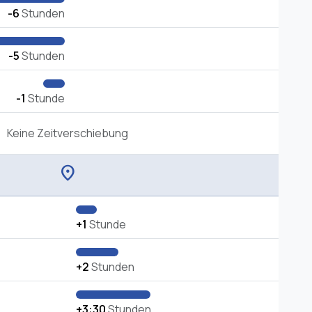
-6
Stunden
-5
Stunden
-1
Stunde
Keine Zeitverschiebung
location_on
+1
Stunde
+2
Stunden
+3:30
Stunden