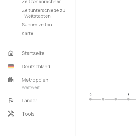
Zeitzonenrechner
Zeitunterschiede zu
Weltstädten
Sonnenzeiten
Karte
home
Startseite
Deutschland
apartment
Metropolen
Weltweit
0
3
flag
Länder
handyman
Tools