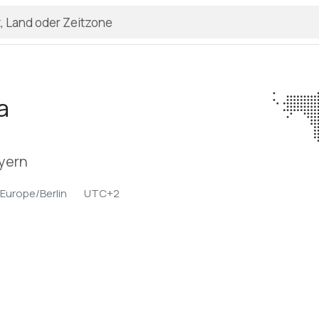
a
yern
Europe/Berlin
UTC+2