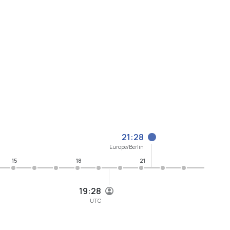
21:28
Europe/Berlin
15
18
21
19:28
UTC