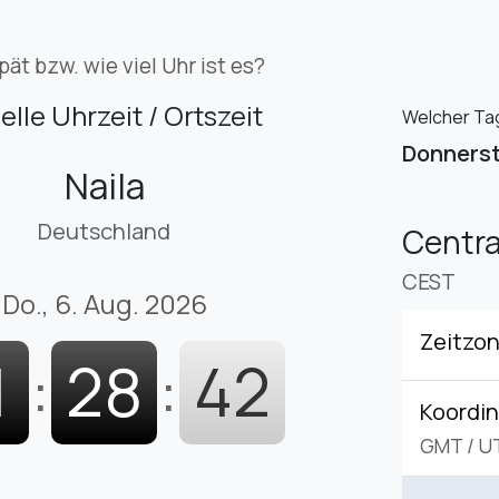
pät bzw. wie viel Uhr ist es?
elle Uhrzeit / Ortszeit
Welcher Tag 
Donners
Naila
Deutschland
Centr
CEST
Do., 6. Aug. 2026
Zeitzo
1
:
28
:
43
Koordin
GMT
/
U