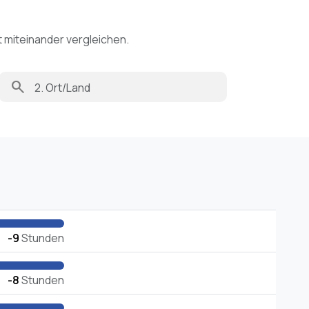
t miteinander vergleichen.
search
-9
Stunden
-8
Stunden