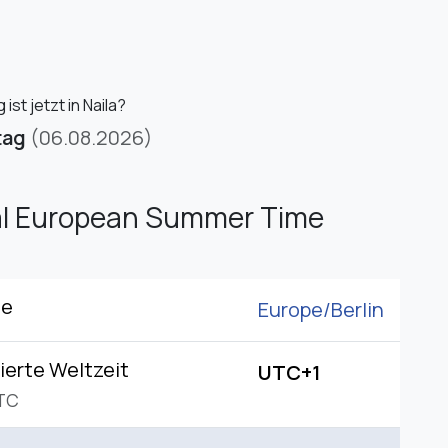
ist jetzt in Naila?
tag
(06.08.2026)
al European Summer Time
ne
Europe/
Berlin
ierte Weltzeit
UTC+1
TC