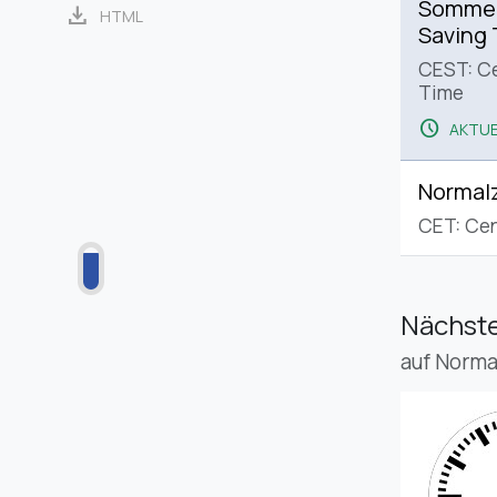
Sommerz
download
HTML
Saving
CEST: C
Time
schedule
AKTUE
Normalz
CET: Cen
Nächste
auf Norma