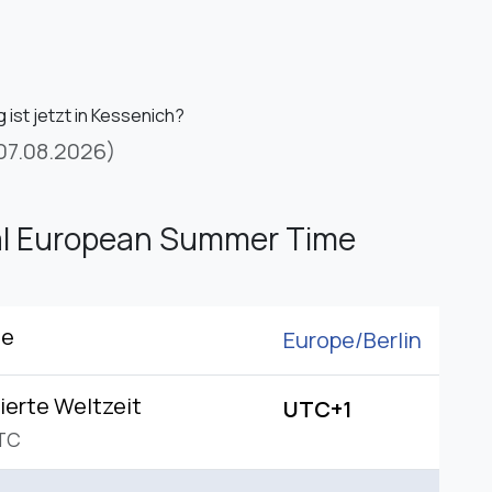
 ist jetzt in Kessenich?
07.08.2026)
al European Summer Time
ne
Europe/
Berlin
ierte Weltzeit
UTC+1
TC