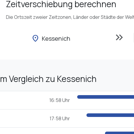
Zeitverschiebung berechnen
Die Ortszeit zweier Zeitzonen, Länder oder Städte der Wel
keyboard_double_arrow_right
location_on
Kessenich
im Vergleich zu Kessenich
16:58 Uhr
17:58 Uhr