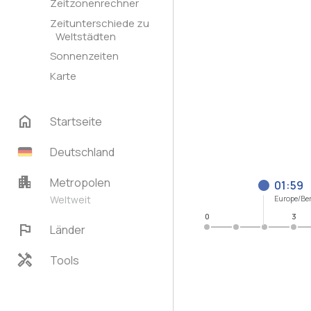
Zeitzonenrechner
Zeitunterschiede zu
Weltstädten
Sonnenzeiten
Karte
home
Startseite
Deutschland
apartment
Metropolen
01:59
Weltweit
Europe/Ber
0
3
flag
Länder
handyman
Tools