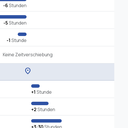
-6
Stunden
-5
Stunden
-1
Stunde
Keine Zeitverschiebung
location_on
+1
Stunde
+2
Stunden
+3:30
Stunden