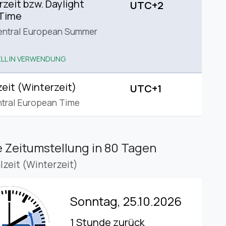
eit bzw. Daylight
UTC+2
 Time
entral European Summer
LL IN VERWENDUNG
eit (Winterzeit)
UTC+1
tral European Time
 Zeitumstellung
in 80 Tagen
lzeit (Winterzeit)
Sonntag, 25.10.2026
1 Stunde zurück