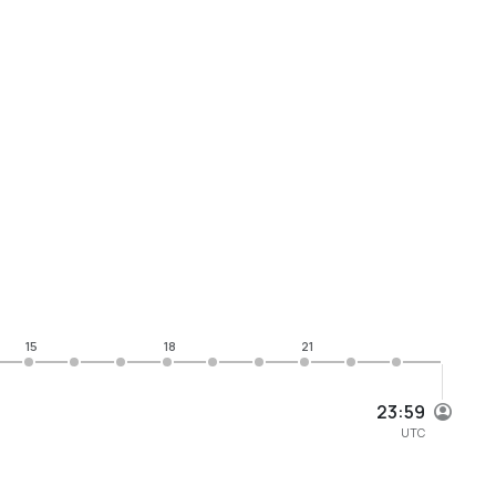
15
18
21
23:59
UTC