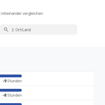
t miteinander vergleichen.
search
-9
Stunden
-8
Stunden