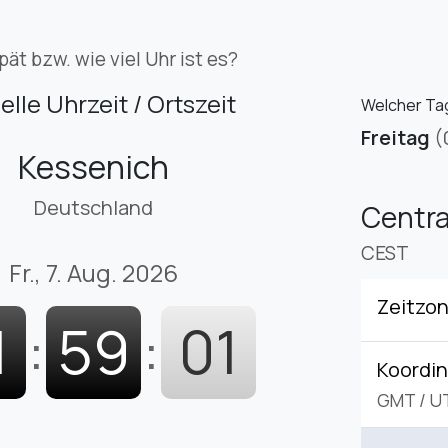
pät bzw. wie viel Uhr ist es?
elle Uhrzeit / Ortszeit
Welcher Tag
Freitag
(
Kessenich
Deutschland
Centr
CEST
Fr., 7. Aug. 2026
Zeitzo
1
:
59
:
02
Koordin
GMT
/
U