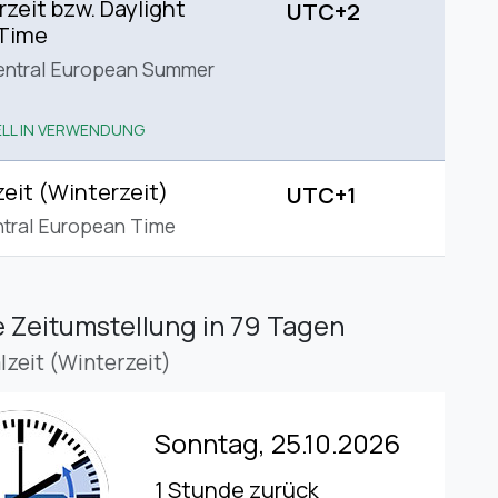
eit bzw. Daylight
UTC+2
 Time
entral European Summer
LL IN VERWENDUNG
eit (Winterzeit)
UTC+1
tral European Time
 Zeitumstellung
in 79 Tagen
lzeit (Winterzeit)
Sonntag, 25.10.2026
1 Stunde zurück