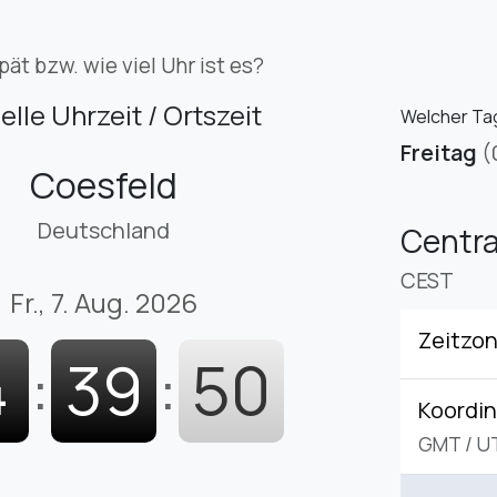
pät bzw. wie viel Uhr ist es?
elle Uhrzeit / Ortszeit
Welcher Tag
Freitag
(
Coesfeld
Deutschland
Centr
CEST
Fr., 7. Aug. 2026
Zeitzo
4
:
39
:
51
Koordin
GMT
/
U