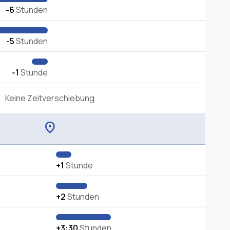
-6
Stunden
-5
Stunden
-1
Stunde
Keine Zeitverschiebung
location_on
+1
Stunde
+2
Stunden
+3:30
Stunden