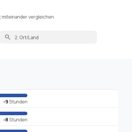
t miteinander vergleichen.
search
-9
Stunden
-8
Stunden