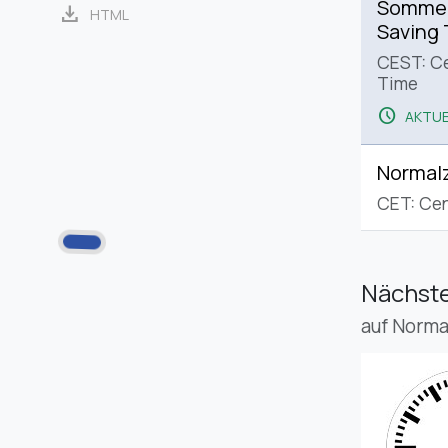
Sommerz
download
HTML
Saving
CEST: C
Time
schedule
AKTUE
Normalz
CET: Cen
Nächste
auf Norma