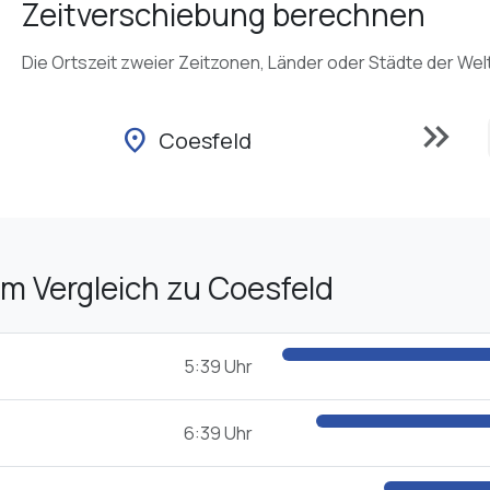
Zeitverschiebung berechnen
Die Ortszeit zweier Zeitzonen, Länder oder Städte der Wel
keyboard_double_arrow_right
location_on
Coesfeld
im Vergleich zu Coesfeld
5:39 Uhr
6:39 Uhr