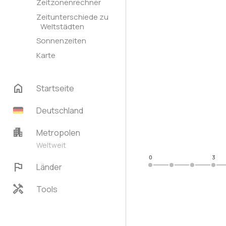
Zeitzonenrechner
Zeitunterschiede zu
Weltstädten
Sonnenzeiten
Karte
home
Startseite
Deutschland
apartment
Metropolen
Weltweit
0
3
flag
Länder
handyman
Tools