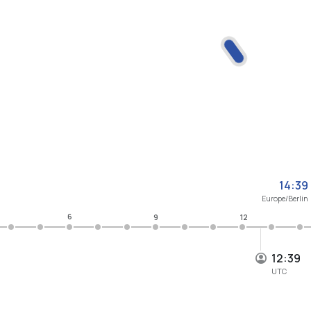
14:39
Europe/Berlin
6
9
12
12:39
UTC