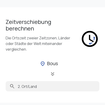
Zeitverschiebung
berechnen
Die Ortszeit zweier Zeitzonen, Länder
oder Städte der Welt miteinander
vergleichen.
Bous
location_on
keyboard_double_arrow_down
search