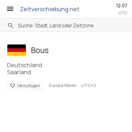
12:07
menu
Zeitverschiebung
.net
UTC
search
Bous
Deutschland
Saarland
Europe/Berlin
UTC+2
favorite
Hinzufügen