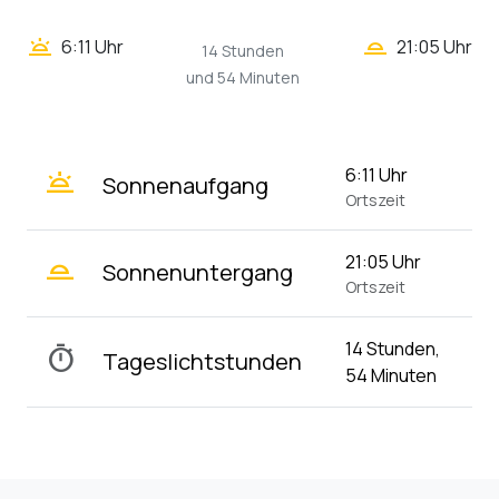
wb_twilight_2
wb_twilight
6:11 Uhr
21:05 Uhr
14 Stunden
und 54 Minuten
wb_twilight
6:11 Uhr
Sonnenaufgang
Ortszeit
wb_twilight_2
21:05 Uhr
Sonnenuntergang
Ortszeit
14 Stunden,
timer
Tageslichtstunden
54 Minuten