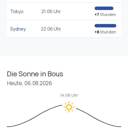
Tokyo
21:06 Uhr
+7
Stunden
Sydney
22:06 Uhr
+8
Stunden
Die Sonne in Bous
Heute, 06.08.2026
14:06 Uhr
wb_sunny