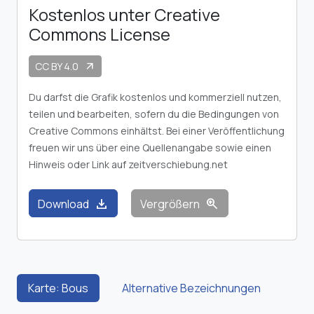
Kostenlos unter Creative
Commons License
CC BY 4.0
arrow_outward
Du darfst die Grafik kostenlos und kommerziell nutzen,
teilen und bearbeiten, sofern du die Bedingungen von
Creative Commons einhältst. Bei einer Veröffentlichung
freuen wir uns über eine Quellenangabe sowie einen
Hinweis oder Link auf zeitverschiebung.net
download
zoom_in
Download
Vergrößern
Karte: Bous
Alternative Bezeichnungen