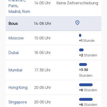
Frankfurt
,
14:06 Uhr
Keine Zeitverschiebung
Paris
,
Madrid
,
Rom
location_on
Bous
14:06 Uhr
Moscow
15:06 Uhr
+1
Stunde
Dubai
16:06 Uhr
+2
Stunden
Mumbai
17:36 Uhr
+3:30
Stunden
Hong Kong
20:06 Uhr
+6
Stunden
Singapore
20:06 Uhr
+6
Stunden