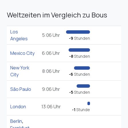
Weltzeiten im Vergleich zu Bous
Los
5:06 Uhr
Angeles
-9
Stunden
Mexico City
6:06 Uhr
-8
Stunden
New York
8:06 Uhr
City
-6
Stunden
São Paulo
9:06 Uhr
-5
Stunden
London
13:06 Uhr
-1
Stunde
Berlin
,