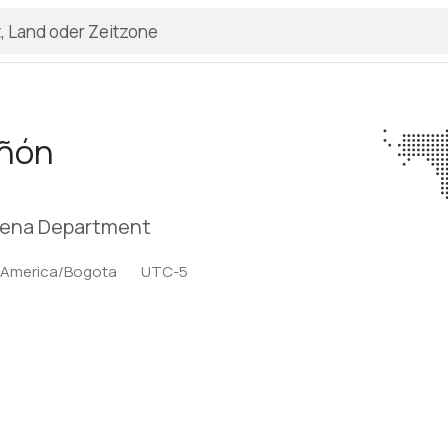
iñón
alena Department
America/Bogota
UTC-5