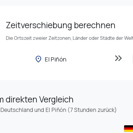
Zeitverschiebung berechnen
Die Ortszeit zweier Zeitzonen, Länder oder Städte der Wel
keyboard_double_arrow_right
location_on
El Piñón
m direkten Vergleich
 Deutschland und El Piñón (7 Stunden zurück)