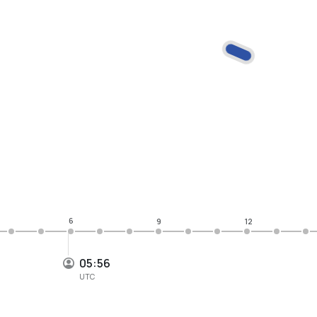
6
9
12
05:56
UTC