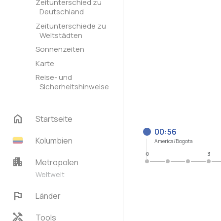
Zeitunterschied zu
Deutschland
Zeitunterschiede zu
Weltstädten
Sonnenzeiten
Karte
Reise- und
Sicherheitshinweise
home
Startseite
00:56
Kolumbien
America/Bogota
0
3
apartment
Metropolen
Weltweit
flag
Länder
handyman
Tools