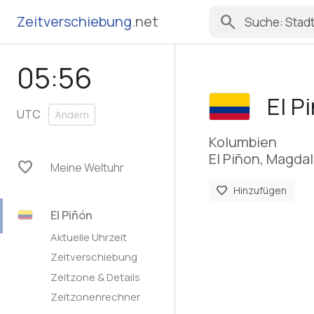
search
Zeitverschiebung
.net
05:56
El P
UTC
Ändern
Kolumbien
El Piñon, Magd
favorite
Meine Weltuhr
favorite
Hinzufügen
El Piñón
Aktuelle Uhrzeit
Zeitverschiebung
Zeitzone & Details
Zeitzonenrechner