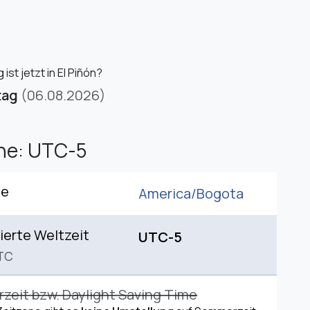
ist jetzt in El Piñón?
tag
(06.08.2026)
ne: UTC-5
ne
America/
Bogota
ierte Weltzeit
UTC-5
TC
eit bzw. Daylight Saving Time