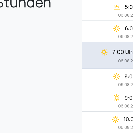
 Stunden
wb_twilight
5:0
06.08.
clear_day
6:0
06.08.
7:00 Uh
clear_day
06.08.
clear_day
8:0
06.08.
clear_day
9:0
06.08.
clear_day
10:
06.08.