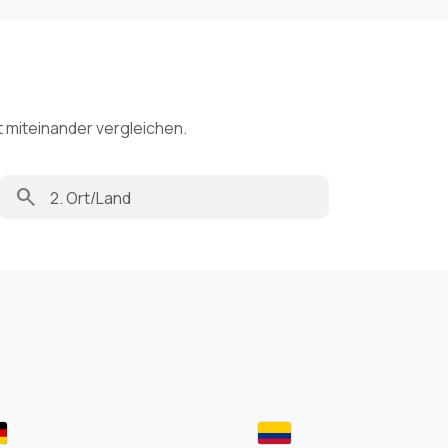
t miteinander vergleichen.
search