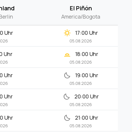
hland
El Piñón
Berlin
America/Bogota
clear_day
0 Uhr
17:00 Uhr
2026
05.08.2026
wb_twilight_2
0 Uhr
18:00 Uhr
2026
05.08.2026
bedtime
0 Uhr
19:00 Uhr
2026
05.08.2026
bedtime
0 Uhr
20:00 Uhr
2026
05.08.2026
bedtime
0 Uhr
21:00 Uhr
2026
05.08.2026