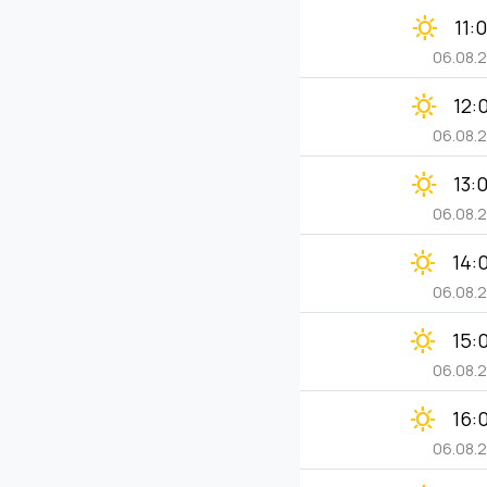
clear_day
11:
06.08.
clear_day
12:
06.08.
clear_day
13:
06.08.
clear_day
14:
06.08.
clear_day
15:
06.08.
clear_day
16:
06.08.