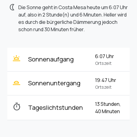
nightlight
Die Sonne geht in Costa Mesa heute um 6:07 Uhr
auf, also in 2 Stunde(n) und 6 Minuten. Heller wird
es durch die bürgerliche Dämmerung jedoch
schon rund 30 Minuten früher.
wb_twilight
6:07 Uhr
Sonnenaufgang
Ortszeit
wb_twilight_2
19:47 Uhr
Sonnenuntergang
Ortszeit
13 Stunden,
timer
Tageslichtstunden
40 Minuten