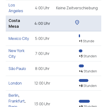
Los
4:00 Uhr
Keine Zeitverschiebung
Angeles
Costa
location_on
4:00 Uhr
Mesa
Mexico City
5:00 Uhr
+1
Stunde
New York
7:00 Uhr
City
+3
Stunden
São Paulo
8:00 Uhr
+4
Stunden
London
12:00 Uhr
+8
Stunden
Berlin
,
Frankfurt
,
13:00 Uhr
Paris
,
+9
Stunden