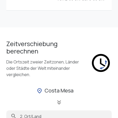
Zeitverschiebung
berechnen
Die Ortszeit zweier Zeitzonen, Länder
oder Städte der Welt miteinander
vergleichen.
Costa Mesa
location_on
keyboard_double_arrow_down
search