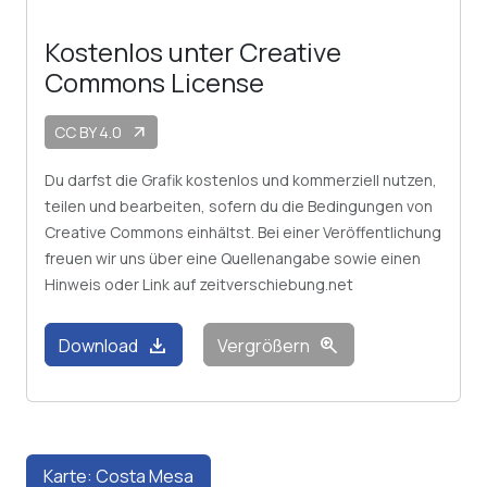
Kostenlos unter Creative
Commons License
CC BY 4.0
arrow_outward
Du darfst die Grafik kostenlos und kommerziell nutzen,
teilen und bearbeiten, sofern du die Bedingungen von
Creative Commons einhältst. Bei einer Veröffentlichung
freuen wir uns über eine Quellenangabe sowie einen
Hinweis oder Link auf zeitverschiebung.net
download
zoom_in
Download
Vergrößern
Karte: Costa Mesa