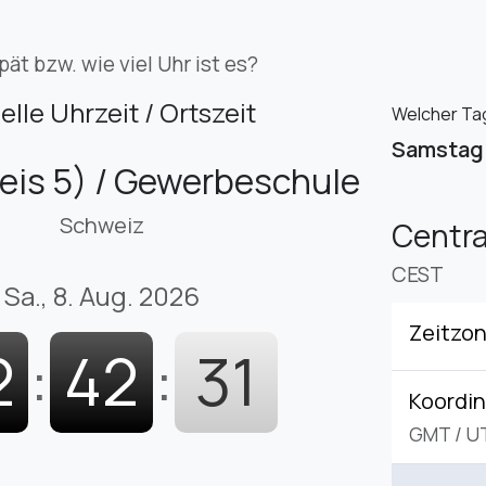
pät bzw. wie viel Uhr ist es?
elle Uhrzeit / Ortszeit
Welcher Tag
Samstag
reis 5) / Gewerbeschule
Schweiz
Centr
CEST
Sa., 8. Aug. 2026
Zeitzo
2
:
42
:
32
Koordin
GMT
/
U