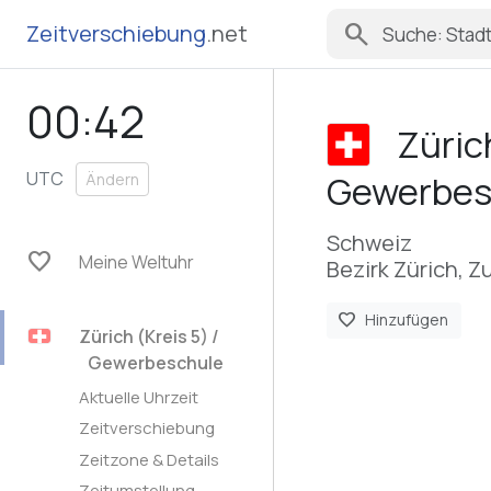
search
Zeitverschiebung
.net
00:42
Zürich
UTC
Gewerbes
Ändern
Schweiz
favorite
Meine Weltuhr
Bezirk Zürich, Z
favorite
Hinzufügen
Zürich (Kreis 5) /
Gewerbeschule
Aktuelle Uhrzeit
Zeitverschiebung
Zeitzone & Details
Zeitumstellung