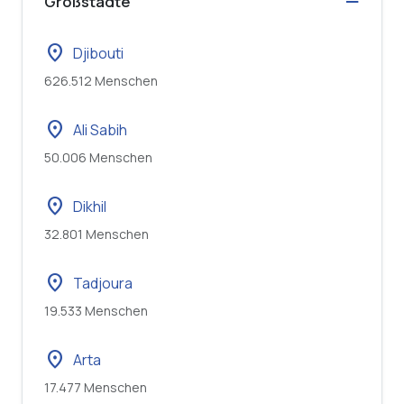
Großstädte
location_on
Djibouti
626.512 Menschen
location_on
Ali Sabih
50.006 Menschen
location_on
Dikhil
32.801 Menschen
location_on
Tadjoura
19.533 Menschen
location_on
Arta
17.477 Menschen