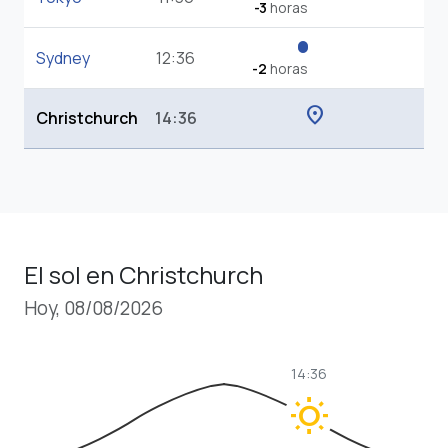
-3
horas
Sydney
12:36
-2
horas
location_on
Christchurch
14:36
El sol en Christchurch
Hoy, 08/08/2026
14:36
wb_sunny