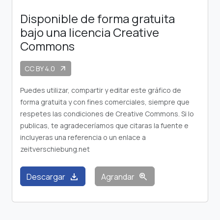
Disponible de forma gratuita
bajo una licencia Creative
Commons
CC BY 4.0
arrow_outward
Puedes utilizar, compartir y editar este gráfico de
forma gratuita y con fines comerciales, siempre que
respetes las condiciones de Creative Commons. Si lo
publicas, te agradeceríamos que citaras la fuente e
incluyeras una referencia o un enlace a
zeitverschiebung.net
download
zoom_in
Descargar
Agrandar