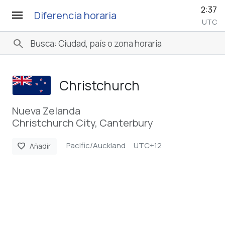
2:37
menu
Diferencia horaria
UTC
search
Christchurch
Nueva Zelanda
Christchurch City, Canterbury
Pacific/Auckland
UTC+12
favorite
Añadir