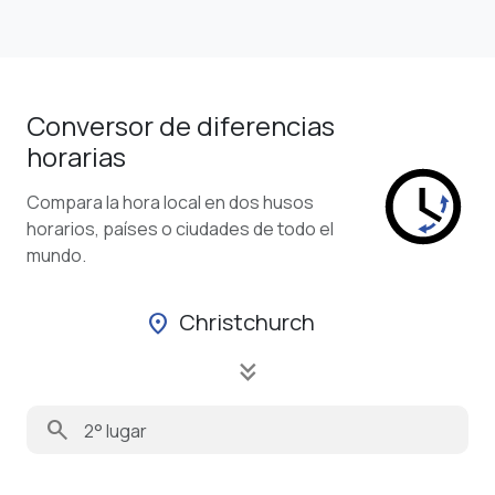
Conversor de diferencias
horarias
Compara la hora local en dos husos
horarios, países o ciudades de todo el
mundo.
Christchurch
location_on
keyboard_double_arrow_down
search