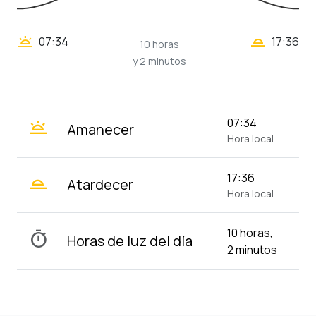
wb_twilight_2
wb_twilight
07:34
17:36
10 horas
y 2 minutos
wb_twilight
07:34
Amanecer
Hora local
wb_twilight_2
17:36
Atardecer
Hora local
10 horas,
timer
Horas de luz del día
2 minutos